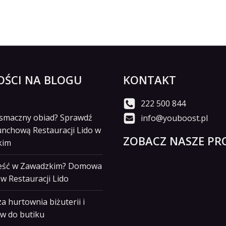
ŚCI NA BLOGU
KONTAKT
222 500 844
i smaczny obiad? Sprawdź
info@youboost.pl
unchową Restauracji Lido w
ZOBACZ NASZE PRO
kim
jeść w Zawadzkim? Domowa
w Restauracji Lido
a hurtownia biżuterii i
w do butiku