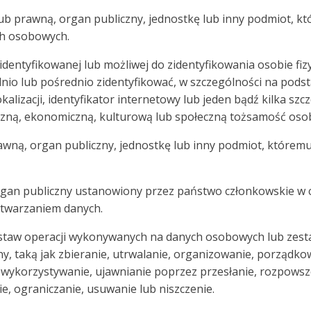
ub prawną, organ publiczny, jednostkę lub inny podmiot, kt
ch osobowych.
identyfikowanej lub możliwej do zidentyfikowania osobie fi
io lub pośrednio zidentyfikować, w szczególności na podstaw
kalizacji, identyfikator internetowy lub jeden bądź kilka sz
hiczną, ekonomiczną, kulturową lub społeczną tożsamość osob
awną, organ publiczny, jednostkę lub inny podmiot, któremu
rgan publiczny ustanowiony przez państwo członkowskie w 
etwarzaniem danych.
estaw operacji wykonywanych na danych osobowych lub ze
 taką jak zbieranie, utrwalanie, organizowanie, porządko
 wykorzystywanie, ujawnianie poprzez przesłanie, rozpowsz
e, ograniczanie, usuwanie lub niszczenie.