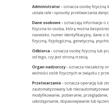
Administrator -
oznacza osobę fizyczną l
ustala cele i sposoby przetwarzania dany
Dane osobowe -
oznaczają informacje o z
fizyczna to osoba, którą można bezpośredn
nazwisko, numer identyfikacyjny, dane o lo
fizyczną, fizjologiczną, genetyczną, psyc
Odbiorca -
oznacza osobę fizyczną lub pr
od tego, czy jest stroną trzecią.
Organ nadzorczy -
oznacza niezależny o
wolności osób fizycznych w związku z prz
Przetwarzanie -
oznacza operację lub z
zautomatyzowany lub niezautomatyzowany,
modyfikowanie, pobieranie, przeglądanie,
udostępnianie, dopasowywanie lub łączeni