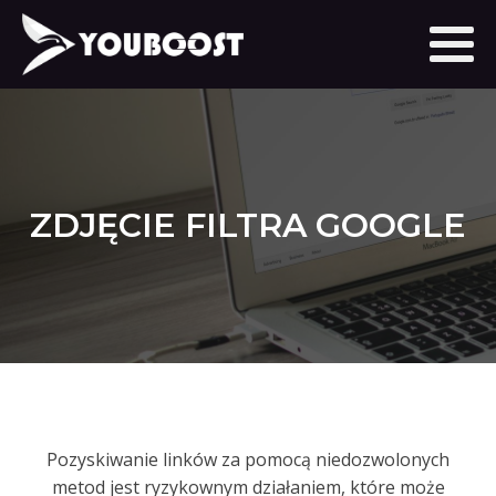
ZDJĘCIE FILTRA GOOGLE
Pozyskiwanie linków za pomocą niedozwolonych
metod jest ryzykownym działaniem, które może