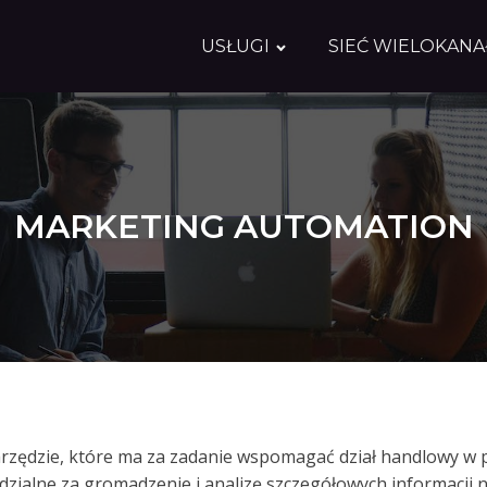
USŁUGI
SIEĆ WIELOKAN
MARKETING AUTOMATION
arzędzie, które ma za zadanie wspomagać dział handlowy w
ialne za gromadzenie i analizę szczegółowych informacji 