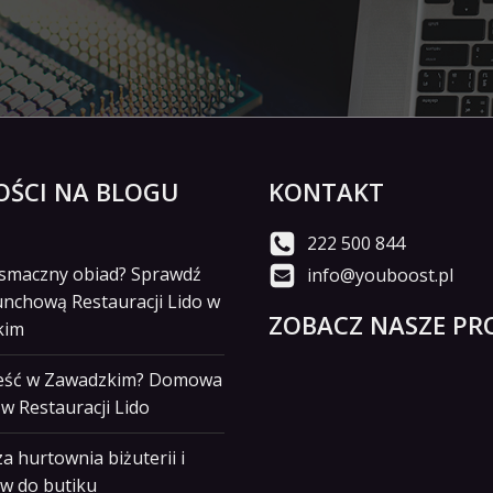
ŚCI NA BLOGU
KONTAKT
222 500 844
i smaczny obiad? Sprawdź
info@youboost.pl
unchową Restauracji Lido w
ZOBACZ NASZE PRO
kim
jeść w Zawadzkim? Domowa
w Restauracji Lido
a hurtownia biżuterii i
w do butiku