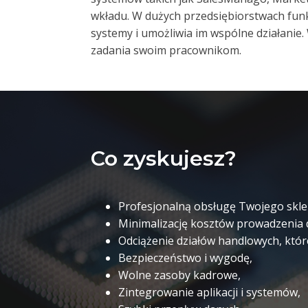
wkładu. W dużych przedsiębiorstwach funkc
systemy i umożliwia im wspólne działanie
zadania swoim pracownikom.
Co zyskujesz?
Profesjonalną obsługę Twojego skle
Minimalizację kosztów prowadzenia d
Odciążenie działów handlowych, które
Bezpieczeństwo i wygodę,
Wolne zasoby kadrowe,
Zintegrowanie aplikacji i systemów,