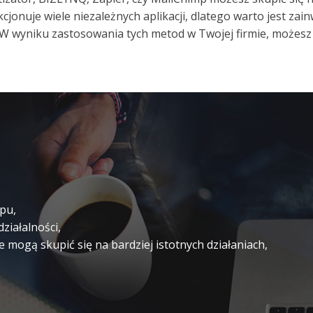
jonuje wiele niezależnych aplikacji, dlatego warto jest zai
. W wyniku zastosowania tych metod w Twojej firmie, możes
pu,
ziałalności,
 mogą skupić się na bardziej istotnych działaniach,