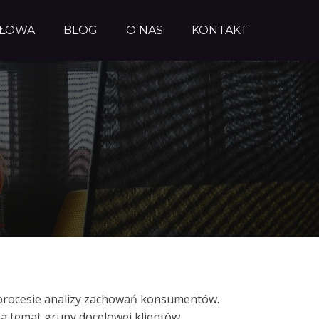
AŁOWA
BLOG
O NAS
KONTAKT
 procesie analizy zachowań konsumentów.
na temat grupy docelowej klientów