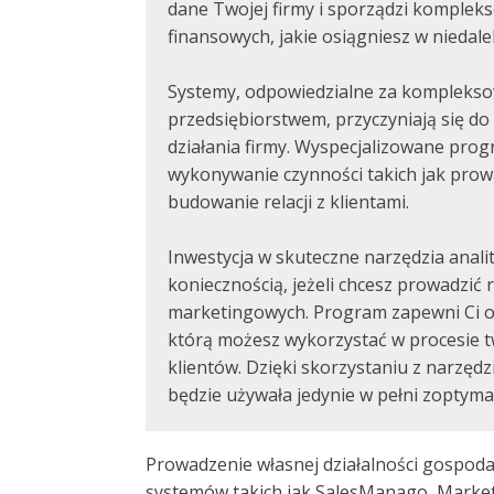
dane Twojej firmy i sporządzi komple
finansowych, jakie osiągniesz w niedalek
Systemy, odpowiedzialne za komplekso
przedsiębiorstwem, przyczyniają się d
działania firmy. Wyspecjalizowane prog
wykonywanie czynności takich jak prowa
budowanie relacji z klientami.
Inwestycja w skuteczne narzędzia anali
koniecznością, jeżeli chcesz prowadzić 
marketingowych. Program zapewni Ci o
którą możesz wykorzystać w procesie 
klientów. Dzięki skorzystaniu z narzędz
będzie używała jedynie w pełni zoptym
Prowadzenie własnej działalności gospoda
systemów takich jak SalesManago, Market