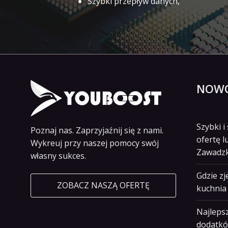
Szybki przepływ danych,
NOWO
Szybki 
Poznaj nas. Zaprzyjaźnij się z nami.
ofertę l
Wykreuj przy naszej pomocy swój
Zawadz
własny sukces.
Gdzie z
ZOBACZ NASZĄ OFERTĘ
kuchnia 
Najlepsz
dodatkó