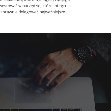
nwestować w narzędzie, które integruje
z sprawnie delegować najważniejsze