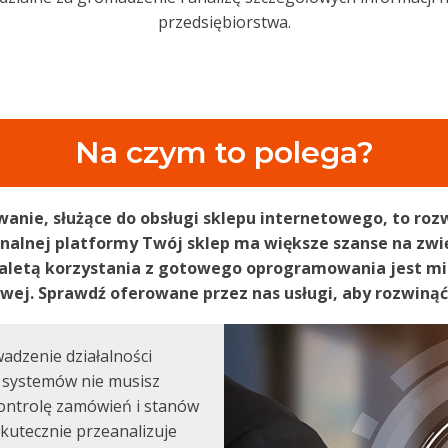
przedsiębiorstwa.
Na czym to polega?
ie, służące do obsługi sklepu internetowego, to rozw
onalnej platformy Twój sklep ma większe szanse na zwi
zaletą korzystania z gotowego oprogramowania jest mi
wej. Sprawdź oferowane przez nas usługi, aby rozwinąć 
dzenie działalności
h systemów nie musisz
ontrolę zamówień i stanów
utecznie przeanalizuje