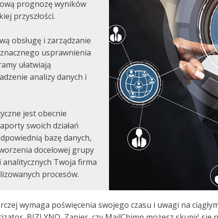
ksową prognozę wyników
iej przyszłości.
wą obsługę i zarządzanie
o znacznego usprawnienia
ramy ułatwiają
dzenie analizy danych i
tyczne jest obecnie
raporty swoich działań
dpowiednią bazę danych,
tworzenia docelowej grupy
i analitycznych Twoja firma
alizowanych procesów.
rczej wymaga poświęcenia swojego czasu i uwagi na ciągłym
izator, BIZLYNQ, Zapier, czy MailChimp możesz skupić się 