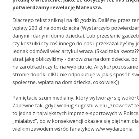
potwierdzamy rewelację Mateusza.
Dlaczego tekst zniknął na 48 godzin. Daliśmy przez te
wpłaty 200 zł na dom dziecka (Wystarczyło potwierdzen
danymi i danymi domu dziecka). Lub przesłanie gadżet
czy koszulki czy coś innego do nas i przekazalibyśmy j
Jednak odmówił więc artykuł wraca. (Skąd taka kwota?? -
strat jaką obliczyliśmy - darowizna na dom dziecka, bo
na zarobkach czy to na wybiciu się. Artykuł pozostanie
stronie dopóki elKU nie odpokutuje w jakiś sposób sw
społeczne, wpłata na dom dziecka, cokolwiek])
Pamiętacie szum medialny, który wytworzył się wokół
Zapewne tak, gdyż według sugestii wielu „znawców” tej
to jedna z największych imprez e-sportowych w Polsce
„miałabyć”, bo w konsekwencji okazała się piętnem dla
wielkim zawodem wśród fanatyków w/w wydarzenia.