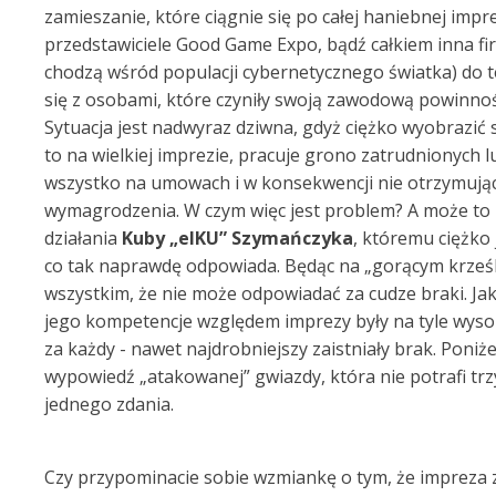
zamieszanie, które ciągnie się po całej haniebnej impre
przedstawiciele Good Game Expo, bądź całkiem inna fir
chodzą wśród populacji cybernetycznego światka) do tej
się z osobami, które czyniły swoją zawodową powinnoś
Sytuacja jest nadwyraz dziwna, gdyż ciężko wyobrazić s
to na wielkiej imprezie, pracuje grono zatrudnionych l
wszystko na umowach i w konsekwencji nie otrzymują
wymagrodzenia. W czym więc jest problem? A może to
działania
Kuby „elKU” Szymańczyka
, któremu ciężko 
co tak naprawdę odpowiada. Będąc na „gorącym krześl
wszystkim, że nie może odpowiadać za cudze braki. Jak
jego kompetencje względem imprezy były na tyle wyso
za każdy - nawet najdrobniejszy zaistniały brak. Poniż
wypowiedź „atakowanej” gwiazdy, która nie potrafi tr
jednego zdania.
Czy przypominacie sobie wzmiankę o tym, że impreza 