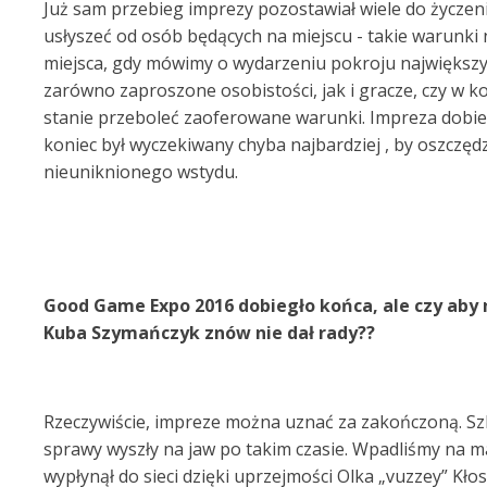
Już sam przebieg imprezy pozostawiał wiele do życzen
usłyszeć od osób będących na miejscu - takie warunki
miejsca, gdy mówimy o wydarzeniu pokroju największ
zarówno zaproszone osobistości, jak i gracze, czy w ko
stanie przeboleć zaoferowane warunki. Impreza dobie
koniec był wyczekiwany chyba najbardziej , by oszczędz
nieuniknionego wstydu.
Good Game Expo 2016 dobiegło końca, ale czy aby
Kuba Szymańczyk znów nie dał rady??
Rzeczywiście, impreze można uznać za zakończoną. Sz
sprawy wyszły na jaw po takim czasie. Wpadliśmy na ma
wypłynął do sieci dzięki uprzejmości Olka „vuzzey” Kł