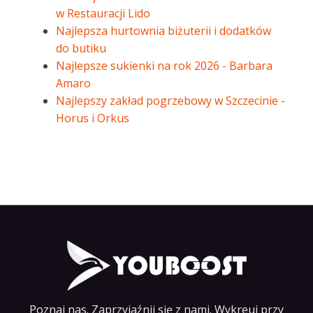
w Restauracji Lido
Najlepsza hurtownia biżuterii i dodatków
do butiku
Najlepsze sukienki na rok 2026 - Barbara
Amaro
Najlepszy zakład pogrzebowy w Szczecinie -
Horus i Orkus
Poznaj nas. Zaprzyjaźnij się z nami. Wykreuj przy