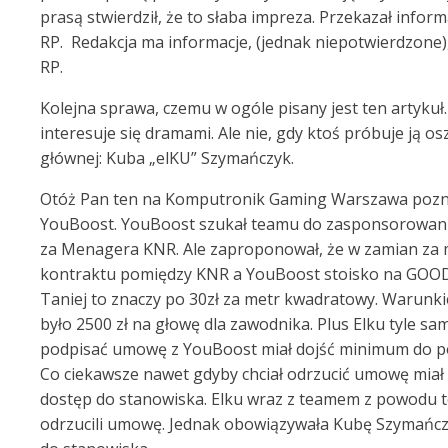
prasą stwierdził, że to słaba impreza. Przekazał infor
RP. Redakcja ma informacje, (jednak niepotwierdzone),
RP.
Kolejna sprawa, czemu w ogóle pisany jest ten artykuł.
interesuje się dramami. Ale nie, gdy ktoś próbuje ją os
głównej: Kuba „elKU” Szymańczyk.
Otóż Pan ten na Komputronik Gaming Warszawa poznał
YouBoost. YouBoost szukał teamu do zasponsorowani
za Menagera KNR. Ale zaproponował, że w zamian za 
kontraktu pomiędzy KNR a YouBoost stoisko na GO
Taniej to znaczy po 30zł za metr kwadratowy. Warunk
było 2500 zł na głowę dla zawodnika. Plus Elku tyle s
podpisać umowę z YouBoost miał dojść minimum do pó
Co ciekawsze nawet gdyby chciał odrzucić umowę miał d
dostęp do stanowiska. Elku wraz z teamem z powodu 
odrzucili umowę. Jednak obowiązywała Kubę Szymańc