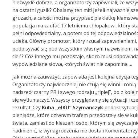
niezwykle dobrze, a organizatorzy zapewniali, że wszy
na ostatni guzik? Obalamy ten mit! Jeżeli najważniejsz
gruzach, a całości można przypisać plakietkę kłamstwa
populacja ma zaufać 17 letniemu chłopakowi, który sta
pełni odpowiedzialny, a potem od tej odpowiedzialnośc
ucieka. Główny promotor, który rzucał zapewnieniami, 
podpisywać się pod wszystkim własnym nazwiskiem, na
cień? Cóż innego mu pozostaje, skoro musi odpowiada
wypowiedziane słowa, których świat nie zapomina….
Jak można zauważyć, zapowiada jest kolejna edycja teg
Organizatorzy najwidoczniej nie czują się winni i robią
nadszedł czarny PR i swego rodzaju „riplej”, bo z kolej
się wytłumaczyć. Wszyscy przyglądamy się sytuacji i c
rezultat. Czy
Kuba „elKU” Szymanczyk
podoła sytuacj
pieniądze, które dziwnym trafem przedostały się w k
świata, zamiast do kieszeni osób, którym się zwyczajni
nadmienić, iż wynagrodzenia nie dostali komentatorzy