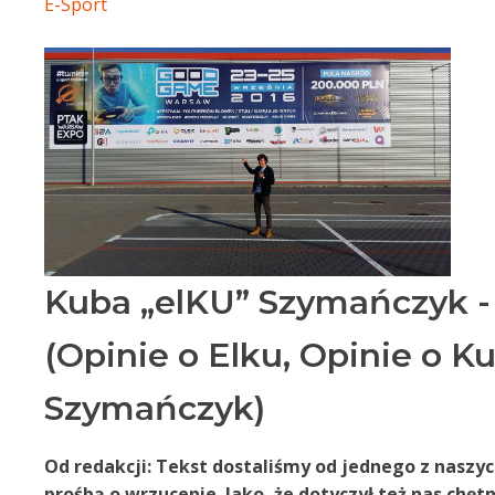
E-Sport
Kuba „elKU” Szymańczyk -
(Opinie o Elku, Opinie o K
Szymańczyk)
Od redakcji: Tekst dostaliśmy od jednego z naszy
prośbą o wrzucenie. Jako, że dotyczył też nas chętn