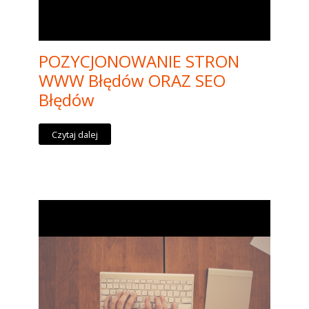
POZYCJONOWANIE STRON
WWW Błędów ORAZ SEO
Błędów
Czytaj dalej