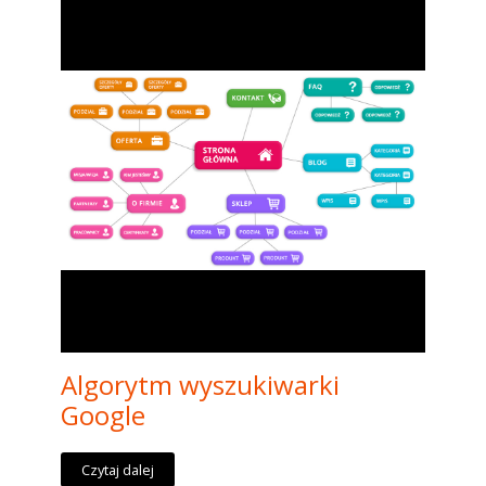
Algorytm wyszukiwarki
Google
Czytaj dalej