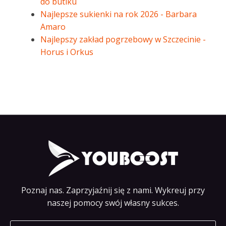
do butiku
Najlepsze sukienki na rok 2026 - Barbara
Amaro
Najlepszy zakład pogrzebowy w Szczecinie -
Horus i Orkus
Poznaj nas. Zaprzyjaźnij się z nami. Wykreuj przy
naszej pomocy swój własny sukces.