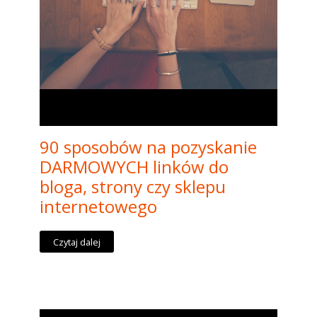
90 sposobów na pozyskanie
DARMOWYCH linków do
bloga, strony czy sklepu
internetowego
Czytaj dalej