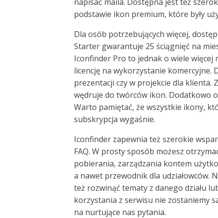
napisać maila. Dostępna jest też szerok
podstawie ikon premium, które były uż
Dla osób potrzebujących więcej, dostępn
Starter gwarantuje 25 ściągnięć na mie
Iconfinder Pro to jednak o wiele więcej
licencję na wykorzystanie komercyjne. D
prezentacji czy w projekcie dla klienta
wędruje do twórców ikon. Dodatkowo ot
Warto pamiętać, że wszystkie ikony, kt
subskrypcja wygaśnie.
Iconfinder zapewnia też szerokie wspar
FAQ. W prosty sposób możesz otrzymać 
pobierania, zarządzania kontem użytkow
a nawet przewodnik dla udziałowców. 
też rozwinąć tematy z danego działu l
korzystania z serwisu nie zostaniemy s
na nurtujące nas pytania.