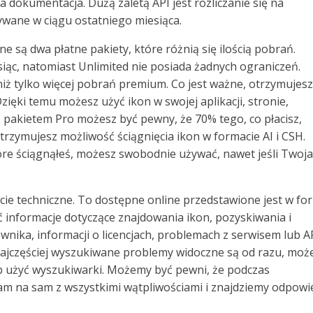
a dokumentacja. Dużą zaletą API jest rozliczanie się na
ywane w ciągu ostatniego miesiąca.
e są dwa płatne pakiety, które różnią się ilością pobrań.
siąc, natomiast Unlimited nie posiada żadnych ograniczeń.
 niż tylko więcej pobrań premium. Co jest ważne, otrzymujesz
zięki temu możesz użyć ikon w swojej aplikacji, stronie,
. Z pakietem Pro możesz być pewny, że 70% tego, co płacisz,
rzymujesz możliwość ściągnięcia ikon w formacie AI i CSH.
óre ściągnąłeś, możesz swobodnie używać, nawet jeśli Twoja
cie techniczne. To dostępne online przedstawione jest w fo
informacje dotyczące znajdowania ikon, pozyskiwania i
nika, informacji o licencjach, problemach z serwisem lub AP
Najczęściej wyszukiwane problemy widoczne są od razu, mo
ub użyć wyszukiwarki. Możemy być pewni, że podczas
am na sam z wszystkimi wątpliwościami i znajdziemy odpowi