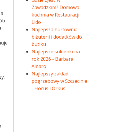
Gdzie zjeść w
Zawadzkim? Domowa
za
kuchnia w Restauracji
sób
Lido
a
Najlepsza hurtownia
biżuterii i dodatków do
muje
butiku
Najlepsze sukienki na
rok 2026 - Barbara
Amaro
Najlepszy zakład
zy.
pogrzebowy w Szczecinie
- Horus i Orkus
o
b