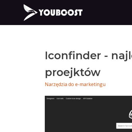
Iconfinder - na
proejktów
Narzędzia do e-marketingu