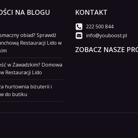
ŚCI NA BLOGU
KONTAKT
222 500 844
i smaczny obiad? Sprawdź
info@youboost.pl
unchową Restauracji Lido w
ZOBACZ NASZE PRO
kim
jeść w Zawadzkim? Domowa
w Restauracji Lido
a hurtownia biżuterii i
w do butiku