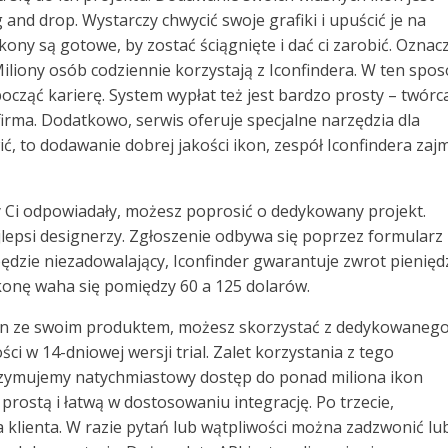
and drop. Wystarczy chwycić swoje grafiki i upuścić je na
ikony są gotowe, by zostać ściągnięte i dać ci zarobić. Oznac
iliony osób codziennie korzystają z Iconfindera. W ten spo
cząć karierę. System wypłat też jest bardzo prosty – twórc
irma. Dodatkowo, serwis oferuje specjalne narzędzia dla
ć, to dodawanie dobrej jakości ikon, zespół Iconfindera zaj
 by Ci odpowiadały, możesz poprosić o dedykowany projekt.
lepsi designerzy. Zgłoszenie odbywa się poprzez formularz
 będzie niezadowalający, Iconfinder gwarantuje zwrot pienięd
konę waha się pomiędzy 60 a 125 dolarów.
 ikon ze swoim produktem, możesz skorzystać z dedykowaneg
 w 14-dniowej wersji trial. Zalet korzystania z tego
otrzymujemy natychmiastowy dostęp do ponad miliona ikon
rostą i łatwą w dostosowaniu integrację. Po trzecie,
a klienta. W razie pytań lub wątpliwości można zadzwonić lu