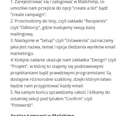
1. Zarejestrować się i zalogować w Mailchimp, co
umożliwi nam przejście do opcji "create a list" bądź
"create campaign".
2. Przechodzimy do listy, czyli zakładki "Recipients"
czyli "Odbiorcy", gdzie budujemy swoją bazę
mailingową.
3. Następnie w "Setup" czyli "Ustawienia" zaznaczamy
jaka jest nazwa, temat i opcja śledzenia wyników email
marketingu.
4. Kolejne zadanie ukazuje nam zakładka "Design" czyli
"Projekt", w której to stajemy się podstawowymi
projektantami bądź prawdziwymi programistami. Są
dostępne różnorodne szablony, dzięki którym łatwo
będzie nam przygotować każdy email.
5. Na samym końcu sprawdzamy całość i klikamy do
ostatniej sekcji pod tytułem "Confirm" czyli
"Potwierdź".
Analiza kampanii w Mailchimp