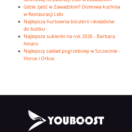
Gdzie zjeść w Zawadzkim? Domowa kuchnia
w Restauracji Lido
Najlepsza hurtownia biżuterii i dodatków
do butiku
Najlepsze sukienki na rok 2026 - Barbara
Amaro
Najlepszy zakład pogrzebowy w Szczecinie -
Horus i Orkus