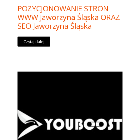
POZYCJONOWANIE STRON
WWW Jaworzyna Śląska ORAZ
SEO Jaworzyna Śląska
Czytaj dalej