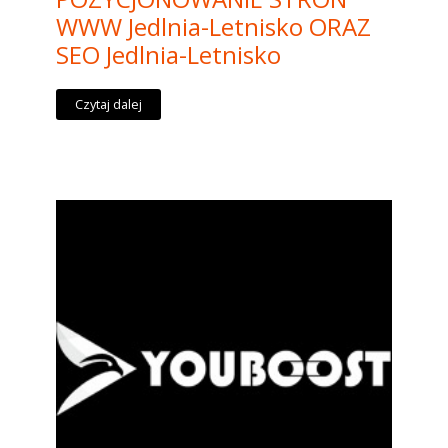
WWW Jedlnia-Letnisko ORAZ
SEO Jedlnia-Letnisko
Czytaj dalej