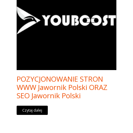
POZYCJONOWANIE STRON
WWW Jawornik Polski ORAZ
SEO Jawornik Polski
Czytaj dalej