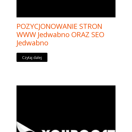
POZYCJONOWANIE STRON
WWW Jedwabno ORAZ SEO
Jedwabno
Czytaj dalej