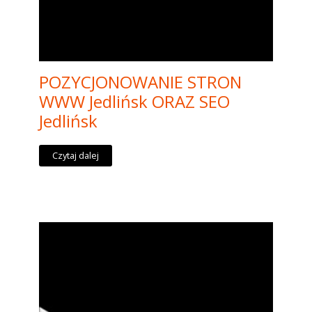
POZYCJONOWANIE STRON
WWW Jedlińsk ORAZ SEO
Jedlińsk
Czytaj dalej