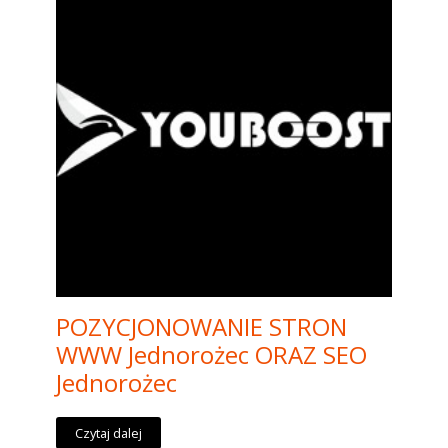
POZYCJONOWANIE STRON
WWW Jednorożec ORAZ SEO
Jednorożec
Czytaj dalej