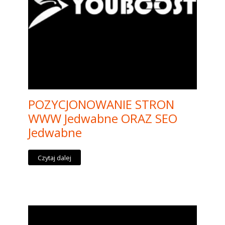
POZYCJONOWANIE STRON
WWW Jedwabne ORAZ SEO
Jedwabne
Czytaj dalej