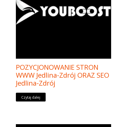
POZYCJONOWANIE STRON
WWW Jedlina-Zdrój ORAZ SEO
Jedlina-Zdrój
Czytaj dalej