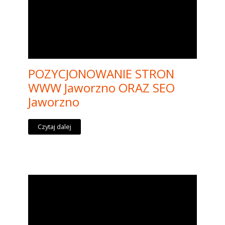
POZYCJONOWANIE STRON
WWW Jaworzno ORAZ SEO
Jaworzno
Czytaj dalej