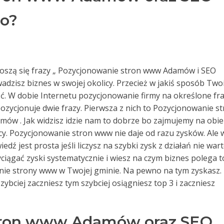
to?
dnoszą się frazy „ Pozycjonowanie stron www Adamów i SEO
wadzisz biznes w swojej okolicy. Przecież w jakiś sposób Two
eźć. W dobie Internetu pozycjonowanie firmy na określone fr
zycjonuje dwie frazy. Pierwsza z nich to Pozycjonowanie s
ów . Jak widzisz idzie nam to dobrze bo zajmujemy na obie
cy. Pozycjonowanie stron www nie daje od razu zysków. Ale 
dź jest prosta jeśli liczysz na szybki zysk z działań nie war
wyciągać zyski systematycznie i wiesz na czym biznes polega t
anie strony www w Twojej gminie. Na pewno na tym zyskasz.
szybciej zaczniesz tym szybciej osiągniesz top 3 i zaczniesz
tron www Adamów oraz SEO