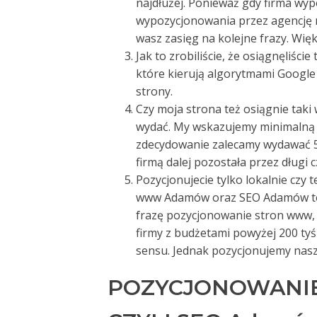
najdłużej. Ponieważ gdy firma wyp
wypozycjonowania przez agencję r
wasz zasięg na kolejne frazy. Więk
Jak to zrobiliście, że osiągnęliści
które kierują algorytmami Google 
strony.
Czy moja strona też osiągnie taki
wydać. My wskazujemy minimalną w
zdecydowanie zalecamy wydawać 50
firmą dalej pozostała przez długi c
Pozycjonujecie tylko lokalnie czy 
www Adamów oraz SEO Adamów to 
frazę pozycjonowanie stron www, cz
firmy z budżetami powyżej 200 tyś 
sensu. Jednak pozycjonujemy nasz
POZYCJONOWANI