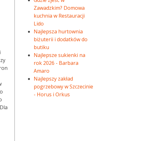
Gdzie zjeść w
Zawadzkim? Domowa
kuchnia w Restauracji
Lido
Najlepsza hurtownia
biżuterii i dodatków do
butiku
i
Najlepsze sukienki na
azy
rok 2026 - Barbara
tron
Amaro
Najlepszy zakład
w
pogrzebowy w Szczecinie
to
- Horus i Orkus
o
 Dla