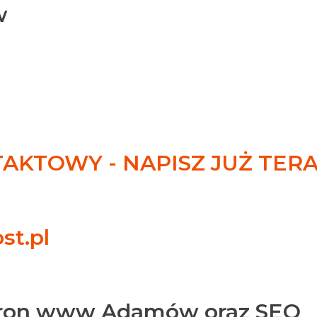
w
KTOWY - NAPISZ JUŻ TER
st.pl
tron www Adamów oraz SEO