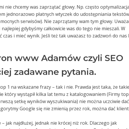
rymi nie chcemy was zaprzątać głowy. Np. często optymalizacj
em jednorazowo płatnych wtyczek do udostępniania tekstów
i mocnych serwisów). Nie zaprzątamy wam tym głowy. Uważ
. I najlepiej gdybyśmy całkowicie was do tego nie mieszali. W
czas i mieć wynik. Jeśli też tak uważasz to zadzwoń do nas 
tron www Adamów czyli SEO
iej zadawane pytania.
op 1 na wskazane frazy – tak i nie. Prawda jest taka, że takie
sie który wystąpił kilka lat temu z katalogowaniem (Firmy top
ierwszą setkę wyników wyszukiwania) nie można uczciwie dać
algorytmy Google się nie zmienią przez rok, można dać klien
 jak najdłużej, jednak nie krócej niż rok. Dlaczego jak