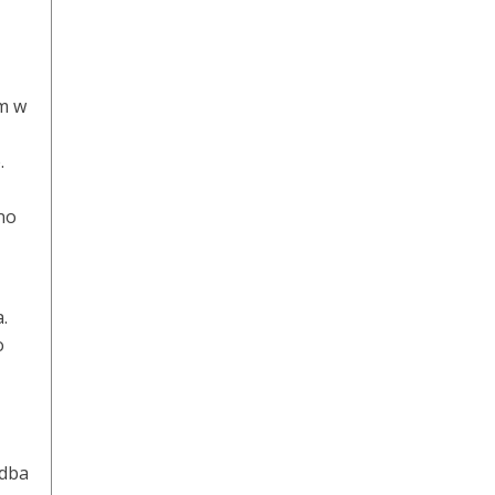
um w
.
wno
.
o
 dba