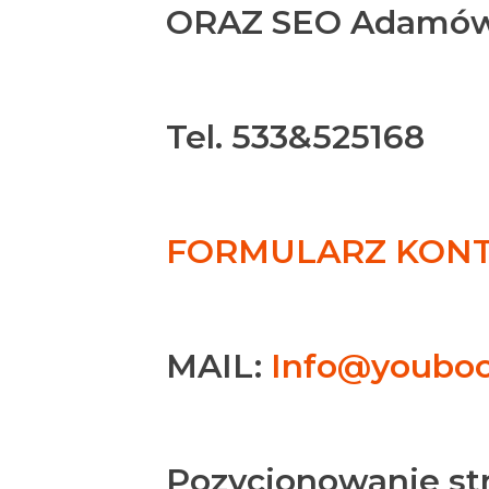
ORAZ SEO Adamó
Tel. 533&525168
FORMULARZ KONTA
MAIL:
Info@youboo
Pozycjonowanie s