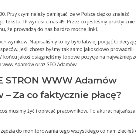
00. Przy czym należy pamiętać, że w Polsce ciężko znaleźć
go tekstu TF wynosi u nas 49. Przez co jesteśmy praktycznie
mu, że prowadzą do nas bardzo mocne linki.
ch wyników. Napisaliśmy to by było łatwiej podjąć Ci decyzję
speców. Jeśli chcesz byśmy tak samo jakościowo prowadzili
 W końcu jakoś osiągnęliśmy topowe pozycje na najważniejsz
tron www Adamów oraz SEO Adamów .
E STRON WWW Adamów
– Za co faktycznie płacę?
a coś musimy żyć i opłacać pracowników. To akurat najtańsza
arzędzia do monitorowania tego wszystkiego co nam zleciłeś