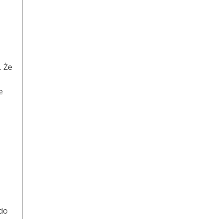
. Że
e
 do