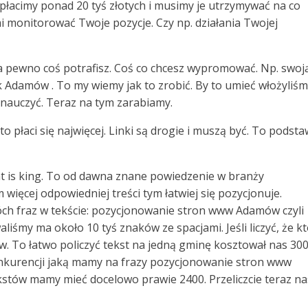
płacimy ponad 20 tyś złotych i musimy je utrzymywać na co
 monitorować Twoje pozycje. Czy np. działania Twojej
na pewno coś potrafisz. Coś co chcesz wypromować. Np. swoj
ik Adamów . To my wiemy jak to zrobić. By to umieć włożyliś
 nauczyć. Teraz na tym zarabiamy.
 to płaci się najwięcej. Linki są drogie i muszą być. To podst
ent is king. To od dawna znane powiedzenie w branży
 więcej odpowiedniej treści tym łatwiej się pozycjonuje.
ch fraz w tekście: pozycjonowanie stron www Adamów czyli
śmy ma około 10 tyś znaków ze spacjami. Jeśli liczyć, że k
ów. To łatwo policzyć tekst na jedną gminę kosztował nas 300 
nkurencji jaką mamy na frazy pozycjonowanie stron www
kstów mamy mieć docelowo prawie 2400. Przeliczcie teraz n