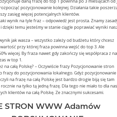
ozycjonuje daną frazę do top 1 powinna po 3 miesiącach od j
ozpocząć pozycjonowanie kolejnej. Działania takie poszerz
szy zasięg więcej potencjalnych klientów.
e taki wynik na tyle fraz – odpowiedź jest prosta. Znamy zasad
i dzięki temu jesteśmy w stanie ciągle poprawiać wyniki nas
 wynik jak wasza – wszystko zależy od budżetu który chcesz
artość przy której fraza powinna wejść do top 3. Ale
% więcej. By fraza nawet gdy zakończy się współpraca z n
zas w top 1.
też na całą Polskę? – Oczywiście frazy Pozycjonowanie stron
frazy do pozycjonowania lokalnego. Gdyż pozycjonowanie
yli na frazę na całą Polskę jest bardzo drogie biją się tam
rocznie na tylko tą jedną frazę. Dla tego nie miało to dla na
ych klientów na całą Polskę. Ze znacznymi sukcesami.
E STRON WWW Adamów