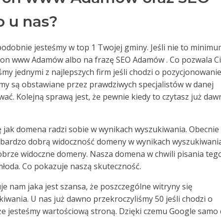
 u nas?
odobnie jesteśmy w top 1 Twojej gminy. Jeśli nie to minim
tron www Adamów albo na frazę SEO Adamów . Co pozwala Ci
śmy jednymi z najlepszych firm jeśli chodzi o pozycjonowanie
zemy są obstawiane przez prawdziwych specjalistów w danej
ować. Kolejną sprawą jest, że pewnie kiedy to czytasz już da
ę jak domena radzi sobie w wynikach wyszukiwania. Obecnie
 bardzo dobrą widoczność domeny w wynikach wyszukiwania
 dobrze widoczne domeny. Nasza domena w chwili pisania teg
 młoda. Co pokazuje naszą skuteczność.
e nam jaka jest szansa, że poszczególne witryny się
wania. U nas już dawno przekroczyliśmy 50 jeśli chodzi o
 że jesteśmy wartościową stroną. Dzięki czemu Google samo