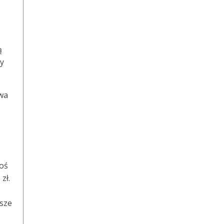
ą
my
awa
toś
zł.
asze