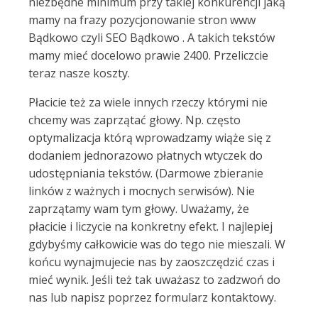
niezbędne minimum przy takiej konkurencji jaką
mamy na frazy pozycjonowanie stron www
Bądkowo czyli SEO Bądkowo . A takich tekstów
mamy mieć docelowo prawie 2400. Przeliczcie
teraz nasze koszty.
Płacicie też za wiele innych rzeczy którymi nie
chcemy was zaprzątać głowy. Np. często
optymalizacja którą wprowadzamy wiąże się z
dodaniem jednorazowo płatnych wtyczek do
udostępniania tekstów. (Darmowe zbieranie
linków z ważnych i mocnych serwisów). Nie
zaprzątamy wam tym głowy. Uważamy, że
płacicie i liczycie na konkretny efekt. I najlepiej
gdybyśmy całkowicie was do tego nie mieszali. W
końcu wynajmujecie nas by zaoszczędzić czas i
mieć wynik. Jeśli też tak uważasz to zadzwoń do
nas lub napisz poprzez formularz kontaktowy.