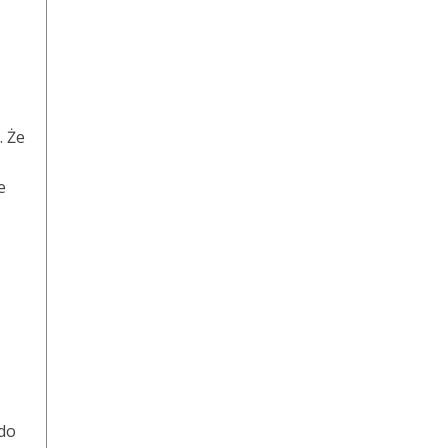
. Że
e
 do