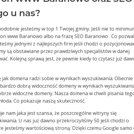
go u nas?
odobnie jesteśmy w top 1 Twojej gminy. Jeśli nie to minim
stron www Baranowo albo na frazę SEO Baranowo . Co pozwa
steśmy jednymi z najlepszych firm jeśli chodzi o pozycjonowan
zemy są obstawiane przez prawdziwych specjalistów w danej
ować. Kolejną sprawą jest, że pewnie kiedy to czytasz już da
ę jak domena radzi sobie w wynikach wyszukiwania. Obecnie
 bardzo dobrą widoczność domeny w wynikach wyszukiwania
 dobrze widoczne domeny. Nasza domena w chwili pisania teg
 młoda. Co pokazuje naszą skuteczność.
e nam jaka jest szansa, że poszczególne witryny się
wania. U nas już dawno przekroczyliśmy 50 jeśli chodzi o
 że jesteśmy wartościową stroną. Dzięki czemu Google samo