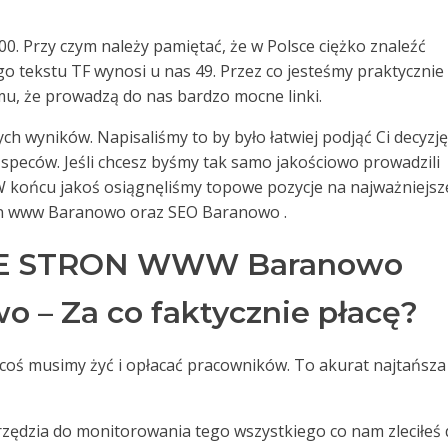
00. Przy czym należy pamiętać, że w Polsce ciężko znaleźć
go tekstu TF wynosi u nas 49. Przez co jesteśmy praktycznie
mu, że prowadzą do nas bardzo mocne linki.
ch wyników. Napisaliśmy to by było łatwiej podjąć Ci decyzję
speców. Jeśli chcesz byśmy tak samo jakościowo prowadzili
 W końcu jakoś osiągnęliśmy topowe pozycje na najważniejsz
ron www Baranowo oraz SEO Baranowo .
E STRON WWW Baranowo
 – Za co faktycznie płacę?
a coś musimy żyć i opłacać pracowników. To akurat najtańsza
arzędzia do monitorowania tego wszystkiego co nam zleciłeś