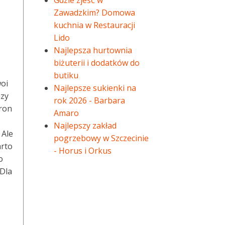
Gdzie zjeść w
Zawadzkim? Domowa
kuchnia w Restauracji
Lido
Najlepsza hurtownia
biżuterii i dodatków do
butiku
woi
Najlepsze sukienki na
azy
rok 2026 - Barbara
tron
Amaro
Najlepszy zakład
 Ale
pogrzebowy w Szczecinie
arto
- Horus i Orkus
o
 Dla