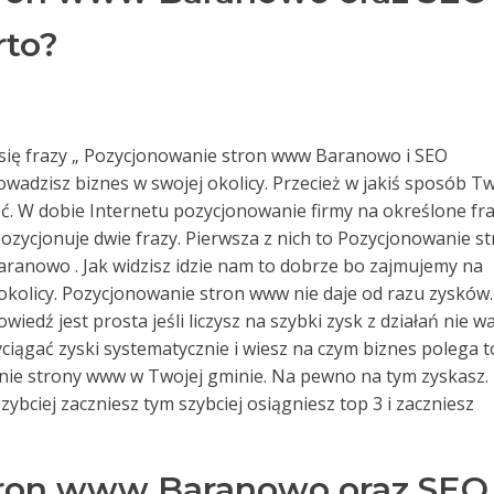
rto?
zą się frazy „ Pozycjonowanie stron www Baranowo i SEO
rowadzisz biznes w swojej okolicy. Przecież w jakiś sposób T
eźć. W dobie Internetu pozycjonowanie firmy na określone fr
zycjonuje dwie frazy. Pierwsza z nich to Pozycjonowanie s
ranowo . Jak widzisz idzie nam to dobrze bo zajmujemy na
kolicy. Pozycjonowanie stron www nie daje od razu zysków.
iedź jest prosta jeśli liczysz na szybki zysk z działań nie w
wyciągać zyski systematycznie i wiesz na czym biznes polega t
anie strony www w Twojej gminie. Na pewno na tym zyskasz.
szybciej zaczniesz tym szybciej osiągniesz top 3 i zaczniesz
tron www Baranowo oraz SEO