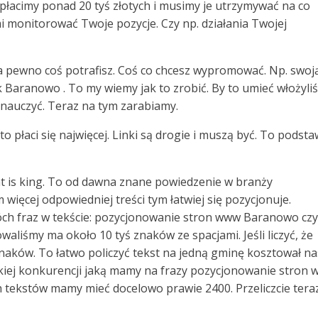
płacimy ponad 20 tyś złotych i musimy je utrzymywać na co
 monitorować Twoje pozycje. Czy np. działania Twojej
na pewno coś potrafisz. Coś co chcesz wypromować. Np. swoj
k Baranowo . To my wiemy jak to zrobić. By to umieć włożyli
 nauczyć. Teraz na tym zarabiamy.
 to płaci się najwięcej. Linki są drogie i muszą być. To podst
ent is king. To od dawna znane powiedzenie w branży
 więcej odpowiedniej treści tym łatwiej się pozycjonuje.
ch fraz w tekście: pozycjonowanie stron www Baranowo czy
liśmy ma około 10 tyś znaków ze spacjami. Jeśli liczyć, że
c znaków. To łatwo policzyć tekst na jedną gminę kosztował na
akiej konkurencji jaką mamy na frazy pozycjonowanie stron
h tekstów mamy mieć docelowo prawie 2400. Przeliczcie tera