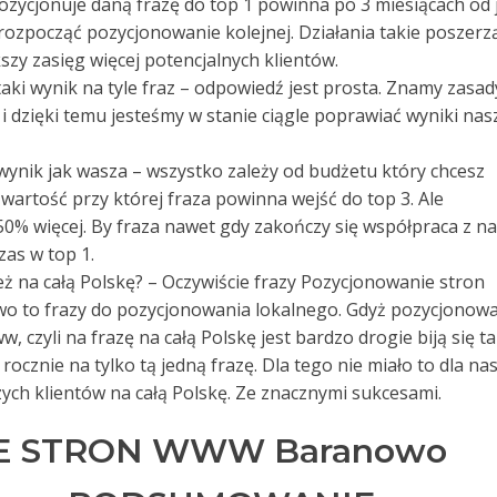
ozycjonuje daną frazę do top 1 powinna po 3 miesiącach od j
ozpocząć pozycjonowanie kolejnej. Działania takie poszerz
szy zasięg więcej potencjalnych klientów.
e taki wynik na tyle fraz – odpowiedź jest prosta. Znamy zasad
i dzięki temu jesteśmy w stanie ciągle poprawiać wyniki nas
 wynik jak wasza – wszystko zależy od budżetu który chcesz
artość przy której fraza powinna wejść do top 3. Ale
% więcej. By fraza nawet gdy zakończy się współpraca z n
zas w top 1.
też na całą Polskę? – Oczywiście frazy Pozycjonowanie stron
 to frazy do pozycjonowania lokalnego. Gdyż pozycjonow
 czyli na frazę na całą Polskę jest bardzo drogie biją się t
rocznie na tylko tą jedną frazę. Dla tego nie miało to dla na
ych klientów na całą Polskę. Ze znacznymi sukcesami.
E STRON WWW Baranowo