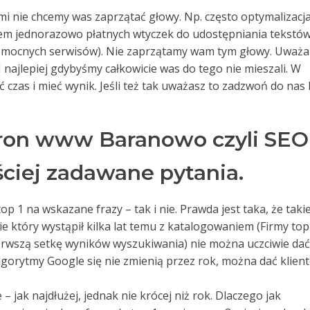
rymi nie chcemy was zaprzątać głowy. Np. często optymalizacj
em jednorazowo płatnych wtyczek do udostępniania tekstów
i mocnych serwisów). Nie zaprzątamy wam tym głowy. Uważ
. I najlepiej gdybyśmy całkowicie was do tego nie mieszali. W
czas i mieć wynik. Jeśli też tak uważasz to zadzwoń do nas 
ron www Baranowo czyli SEO
ciej zadawane pytania.
op 1 na wskazane frazy – tak i nie. Prawda jest taka, że takie
sie który wystąpił kilka lat temu z katalogowaniem (Firmy top
ierwszą setkę wyników wyszukiwania) nie można uczciwie dać
algorytmy Google się nie zmienią przez rok, można dać klien
 jak najdłużej, jednak nie krócej niż rok. Dlaczego jak