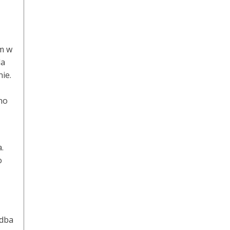
um w
la
ie.
wno
.
o
 dba