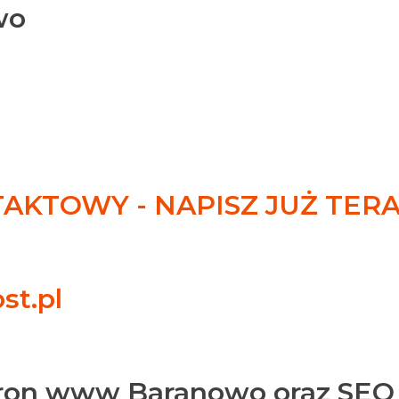
wo
KTOWY - NAPISZ JUŻ TER
st.pl
tron www Baranowo oraz SEO