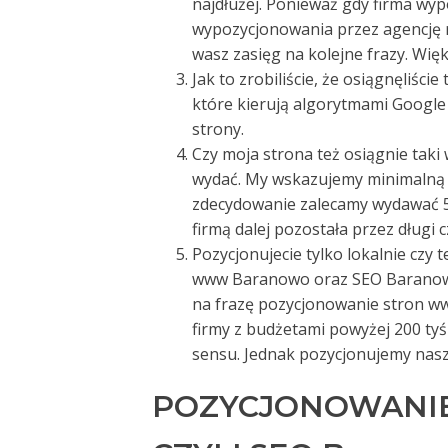
najdłużej. Ponieważ gdy firma wyp
wypozycjonowania przez agencję r
wasz zasięg na kolejne frazy. Więk
Jak to zrobiliście, że osiągnęliści
które kierują algorytmami Google 
strony.
Czy moja strona też osiągnie taki
wydać. My wskazujemy minimalną w
zdecydowanie zalecamy wydawać 50
firmą dalej pozostała przez długi c
Pozycjonujecie tylko lokalnie czy 
www Baranowo oraz SEO Baranowo
na frazę pozycjonowanie stron www,
firmy z budżetami powyżej 200 tyś 
sensu. Jednak pozycjonujemy nasz
POZYCJONOWANI