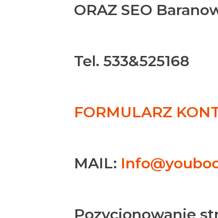
ORAZ SEO Barano
Tel. 533&525168
FORMULARZ KONTA
MAIL:
Info@youboo
Pozycjonowanie s