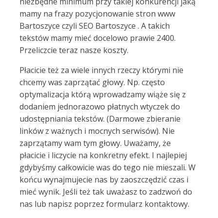
niezbędne minimum przy takiej konkurencji jaką
mamy na frazy pozycjonowanie stron www
Bartoszyce czyli SEO Bartoszyce . A takich
tekstów mamy mieć docelowo prawie 2400.
Przeliczcie teraz nasze koszty.
Płacicie też za wiele innych rzeczy którymi nie
chcemy was zaprzątać głowy. Np. często
optymalizacja którą wprowadzamy wiąże się z
dodaniem jednorazowo płatnych wtyczek do
udostępniania tekstów. (Darmowe zbieranie
linków z ważnych i mocnych serwisów). Nie
zaprzątamy wam tym głowy. Uważamy, że
płacicie i liczycie na konkretny efekt. I najlepiej
gdybyśmy całkowicie was do tego nie mieszali. W
końcu wynajmujecie nas by zaoszczędzić czas i
mieć wynik. Jeśli też tak uważasz to zadzwoń do
nas lub napisz poprzez formularz kontaktowy.