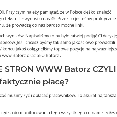
00. Przy czym należy pamiętać, że w Polsce ciężko znaleźć
go tekstu TF wynosi u nas 49. Przez co jesteśmy praktycznie
mu, że prowadzą do nas bardzo mocne linki.
ch wyników. Napisaliśmy to by było łatwiej podjąć Ci decyzję
speców. Jeśli chcesz byśmy tak samo jakościowo prowadzili
 W końcu jakoś osiągnęliśmy topowe pozycje na najważniejsz
on www Batorz oraz SEO Batorz .
 STRON WWW Batorz CZYLI
faktycznie płacę?
a coś musimy żyć i opłacać pracowników. To akurat najtańsza
arzędzia do monitorowania tego wszystkiego co nam zleciłeś