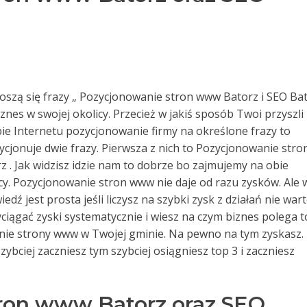
dnoszą się frazy „ Pozycjonowanie stron www Batorz i SEO Ba
biznes w swojej okolicy. Przecież w jakiś sposób Twoi przyszli
bie Internetu pozycjonowanie firmy na określone frazy to
cjonuje dwie frazy. Pierwsza z nich to Pozycjonowanie stro
z . Jak widzisz idzie nam to dobrze bo zajmujemy na obie
cy. Pozycjonowanie stron www nie daje od razu zysków. Ale 
dź jest prosta jeśli liczysz na szybki zysk z działań nie war
wyciągać zyski systematycznie i wiesz na czym biznes polega t
anie strony www w Twojej gminie. Na pewno na tym zyskasz.
szybciej zaczniesz tym szybciej osiągniesz top 3 i zaczniesz
ron www Batorz oraz SEO