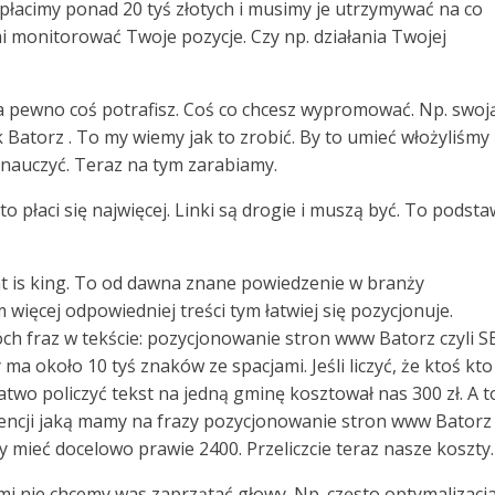
płacimy ponad 20 tyś złotych i musimy je utrzymywać na co
 monitorować Twoje pozycje. Czy np. działania Twojej
na pewno coś potrafisz. Coś co chcesz wypromować. Np. swoj
k Batorz . To my wiemy jak to zrobić. By to umieć włożyliśmy
 nauczyć. Teraz na tym zarabiamy.
 to płaci się najwięcej. Linki są drogie i muszą być. To podst
ent is king. To od dawna znane powiedzenie w branży
 więcej odpowiedniej treści tym łatwiej się pozycjonuje.
ch fraz w tekście: pozycjonowanie stron www Batorz czyli S
a około 10 tyś znaków ze spacjami. Jeśli liczyć, że ktoś kto
łatwo policzyć tekst na jedną gminę kosztował nas 300 zł. A t
encji jaką mamy na frazy pozycjonowanie stron www Batorz
y mieć docelowo prawie 2400. Przeliczcie teraz nasze koszty.
rymi nie chcemy was zaprzątać głowy. Np. często optymalizacj