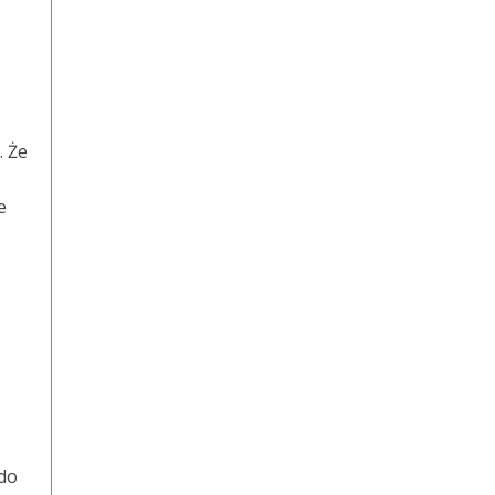
. Że
e
 do