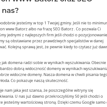
u nas?
odobnie jesteśmy w top 1 Twojej gminy. Jeśli nie to minim
ron www Batorz albo na frazę SEO Batorz . Co pozwala Ci
śmy jednymi z najlepszych firm jeśli chodzi o pozycjonowanie
zemy są obstawiane przez prawdziwych specjalistów w danej
ować. Kolejną sprawą jest, że pewnie kiedy to czytasz już da
ę jak domena radzi sobie w wynikach wyszukiwania. Obecnie
 bardzo dobrą widoczność domeny w wynikach wyszukiwania
 dobrze widoczne domeny. Nasza domena w chwili pisania teg
 młoda. Co pokazuje naszą skuteczność.
e nam jaka jest szansa, że poszczególne witryny się
wania. U nas już dawno przekroczyliśmy 50 jeśli chodzi o
 że jesteśmy wartościową stroną. Dzięki czemu Google samo