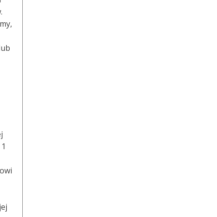
.
amy,
lub
j
 1
towi
ej