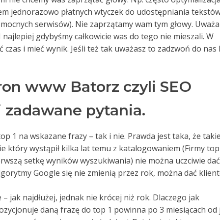
em jednorazowo płatnych wtyczek do udostępniania tekstów
i mocnych serwisów). Nie zaprzątamy wam tym głowy. Uważ
. I najlepiej gdybyśmy całkowicie was do tego nie mieszali. W
czas i mieć wynik. Jeśli też tak uważasz to zadzwoń do nas 
ron www Batorz czyli SEO
j zadawane pytania.
op 1 na wskazane frazy – tak i nie. Prawda jest taka, że takie
sie który wystąpił kilka lat temu z katalogowaniem (Firmy top
ierwszą setkę wyników wyszukiwania) nie można uczciwie dać
algorytmy Google się nie zmienią przez rok, można dać klien
 jak najdłużej, jednak nie krócej niż rok. Dlaczego jak
ozycjonuje daną frazę do top 1 powinna po 3 miesiącach od j