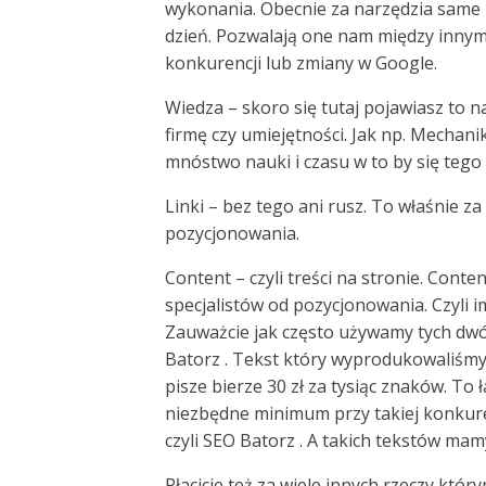
wykonania. Obecnie za narzędzia same 
dzień. Pozwalają one nam między innymi
konkurencji lub zmiany w Google.
Wiedza – skoro się tutaj pojawiasz to 
firmę czy umiejętności. Jak np. Mechani
mnóstwo nauki i czasu w to by się tego
Linki – bez tego ani rusz. To właśnie za
pozycjonowania.
Content – czyli treści na stronie. Cont
specjalistów od pozycjonowania. Czyli im
Zauważcie jak często używamy tych dwó
Batorz . Tekst który wyprodukowaliśmy m
pisze bierze 30 zł za tysiąc znaków. To 
niezbędne minimum przy takiej konkur
czyli SEO Batorz . A takich tekstów mam
Płacicie też za wiele innych rzeczy któ