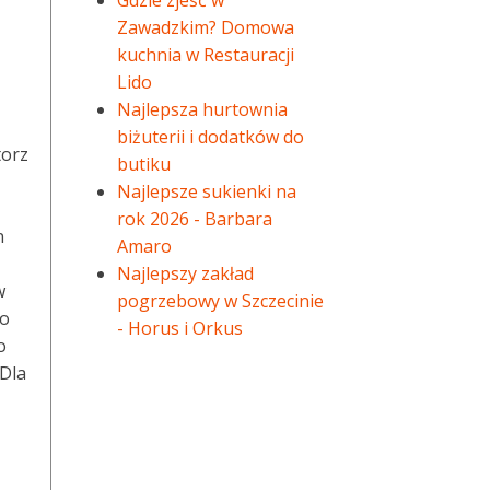
Gdzie zjeść w
Zawadzkim? Domowa
kuchnia w Restauracji
Lido
Najlepsza hurtownia
biżuterii i dodatków do
torz
butiku
Najlepsze sukienki na
rok 2026 - Barbara
n
Amaro
Najlepszy zakład
w
pogrzebowy w Szczecinie
to
- Horus i Orkus
o
 Dla