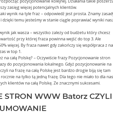
ozpocząć pozycjonowanie kolejnej. Działania takie poszerz
szy zasięg więcej potencjalnych klientów.
e taki wynik na tyle fraz – odpowiedź jest prosta. Znamy zasad
i dzięki temu jesteśmy w stanie ciągle poprawiać wyniki nas
 wynik jak wasza – wszystko zależy od budżetu który chcesz
artość przy której fraza powinna wejść do top 3. Ale
% więcej. By fraza nawet gdy zakończy się współpraca z n
zas w top 1.
też na całą Polskę? – Oczywiście frazy Pozycjonowanie stron
razy do pozycjonowania lokalnego. Gdyż pozycjonowanie na
yli na frazę na całą Polskę jest bardzo drogie biją się tam
rocznie na tylko tą jedną frazę. Dla tego nie miało to dla na
ych klientów na całą Polskę. Ze znacznymi sukcesami.
 STRON WWW Batorz CZYLI
DSUMOWANIE