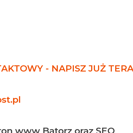
KTOWY - NAPISZ JUŻ TER
st.pl
ron www Batorz oraz SEO