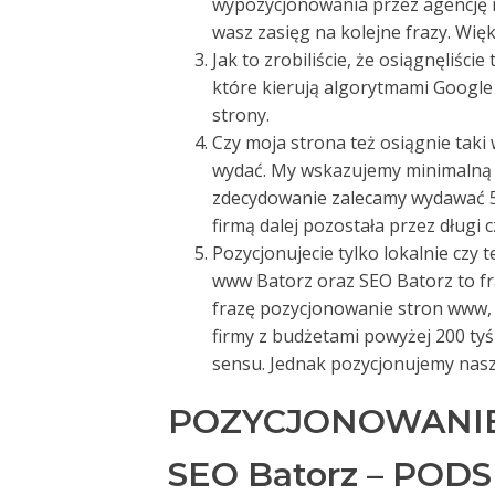
wypozycjonowania przez agencję r
wasz zasięg na kolejne frazy. Więk
Jak to zrobiliście, że osiągnęliści
które kierują algorytmami Google 
strony.
Czy moja strona też osiągnie taki
wydać. My wskazujemy minimalną w
zdecydowanie zalecamy wydawać 50
firmą dalej pozostała przez długi c
Pozycjonujecie tylko lokalnie czy 
www Batorz oraz SEO Batorz to f
frazę pozycjonowanie stron www, cz
firmy z budżetami powyżej 200 tyś 
sensu. Jednak pozycjonujemy nasz
POZYCJONOWANIE
SEO Batorz – PO