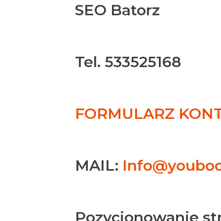
SEO Batorz
Tel. 533525168
FORMULARZ KONTA
MAIL:
Info@youboo
Pozycjonowanie st