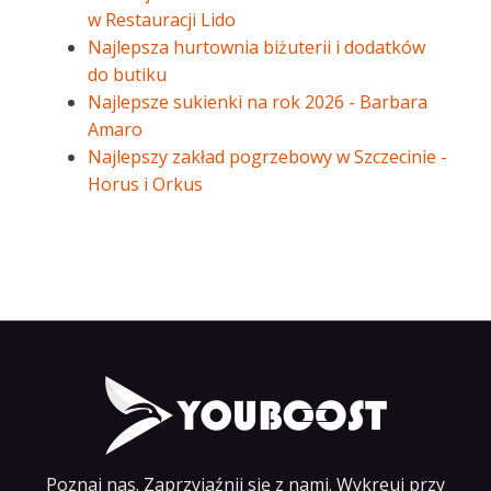
w Restauracji Lido
Najlepsza hurtownia biżuterii i dodatków
do butiku
Najlepsze sukienki na rok 2026 - Barbara
Amaro
Najlepszy zakład pogrzebowy w Szczecinie -
Horus i Orkus
Poznaj nas. Zaprzyjaźnij się z nami. Wykreuj przy