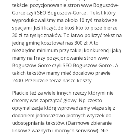
tekście: pozycjonowanie stron www Boguszów-
Gorce czyli SEO Boguszów-Gorce . Tekst który
wyprodukowaliśmy ma około 10 tyś znaków ze
spacjami. Jeśli liczyć, że ktoś kto to pisze bierze
30 zł za tysiąc znaków. To łatwo policzyć tekst na
jedną gminę kosztował nas 300 zł. A to
niezbędne minimum przy takiej konkurencji jaką
mamy na frazy pozycjonowanie stron www
Boguszów-Gorce czyli SEO Boguszów-Gorce . A
takich tekstów mamy mieć docelowo prawie
2400. Przeliczcie teraz nasze koszty.
Płacicie też za wiele innych rzeczy którymi nie
chcemy was zaprzątać głowy. Np. często
optymalizacja którą wprowadzamy wiąże się z
dodaniem jednorazowo płatnych wtyczek do
udostępniania tekstów. (Darmowe zbieranie
linków z ważnych i mocnych serwisów). Nie