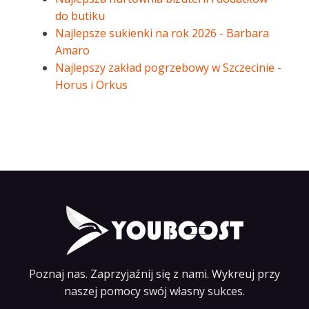
do butiku
Najlepsze sukienki na rok 2026 - Barbara
Amaro
Najlepszy zakład pogrzebowy w Szczecinie -
Horus i Orkus
Poznaj nas. Zaprzyjaźnij się z nami. Wykreuj przy
naszej pomocy swój własny sukces.