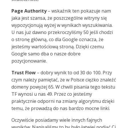
Page Authority
– wskaźnik ten pokazuje nam
jaka jest szansa, że poszczególne witryny się
wypozycjonują wyżej w wynikach wyszukiwania.
U nas już dawno przekroczyliśmy 50 jeśli chodzi
o stronę główną, co dla Google oznacza, że
jesteśmy wartościową stroną. Dzięki czemu
Google samo dba o nasze dobre
pozycjonowanie.
Trust Flow
– dobry wynik to od 30 do 100. Przy
czym należy pamiętać, że w Polsce ciężko znaleźć
domeny powyżej 65. W chwili pisania tego tekstu
TF wynosi u nas 49. Przez co jesteśmy
praktycznie odporni na zmiany algorytmu dzięki
temu, że prowadzą do nas bardzo mocne linki.
Oczywiście posiadamy wiele innych fajnych
wyników. Napisaliśmy to by było łatwiej podjąć Ci