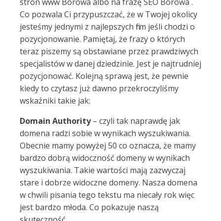
stron www Borowa albo na frazę SEO Borowa .
Co pozwala Ci przypuszczać, że w Twojej okolicy
jesteśmy jednymi z najlepszych firm jeśli chodzi o
pozycjonowanie. Pamiętaj, że frazy o których
teraz piszemy są obstawiane przez prawdziwych
specjalistów w danej dziedzinie. Jest je najtrudniej
pozycjonować. Kolejną sprawą jest, że pewnie
kiedy to czytasz już dawno przekroczyliśmy
wskaźniki takie jak:
Domain Authority
– czyli tak naprawdę jak
domena radzi sobie w wynikach wyszukiwania.
Obecnie mamy powyżej 50 co oznacza, że mamy
bardzo dobrą widoczność domeny w wynikach
wyszukiwania. Takie wartości mają zazwyczaj
stare i dobrze widoczne domeny. Nasza domena
w chwili pisania tego tekstu ma niecały rok więc
jest bardzo młoda. Co pokazuje naszą
skuteczność.