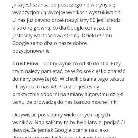
jaka jest szansa, że poszczególne witryny się
wypozycjonują wyżej w wynikach wyszukiwania.
U nas już dawno przekroczyliśmy 50 jeśli chodzi
o stronę główną, co dla Google oznacza, że
jesteśmy wartościową stroną. Dzięki czemu
Google samo dba o nasze dobre
pozycjonowanie.
Trust Flow
– dobry wynik to od 30 do 100. Przy
czym należy pamiętać, że w Polsce ciężko znaleźć
domeny powyżej 65. W chwili pisania tego tekstu
TF wynosi u nas 49. Przez co jesteśmy
praktycznie odporni na zmiany algorytmu dzięki
temu, że prowadzą do nas bardzo mocne linki.
Oczywiście posiadamy wiele innych fajnych
wyników. Napisaliśmy to by było łatwiej podjąć Ci
decyzję. Że jednak Google ocenia nas jako
dobrych speców. Jeśli chcesz byśmy tak samo