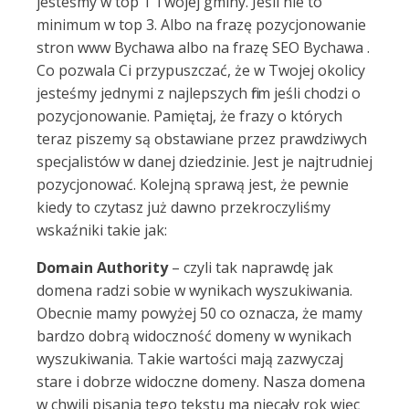
jesteśmy w top 1 Twojej gminy. Jeśli nie to
minimum w top 3. Albo na frazę pozycjonowanie
stron www Bychawa albo na frazę SEO Bychawa .
Co pozwala Ci przypuszczać, że w Twojej okolicy
jesteśmy jednymi z najlepszych firm jeśli chodzi o
pozycjonowanie. Pamiętaj, że frazy o których
teraz piszemy są obstawiane przez prawdziwych
specjalistów w danej dziedzinie. Jest je najtrudniej
pozycjonować. Kolejną sprawą jest, że pewnie
kiedy to czytasz już dawno przekroczyliśmy
wskaźniki takie jak:
Domain Authority
– czyli tak naprawdę jak
domena radzi sobie w wynikach wyszukiwania.
Obecnie mamy powyżej 50 co oznacza, że mamy
bardzo dobrą widoczność domeny w wynikach
wyszukiwania. Takie wartości mają zazwyczaj
stare i dobrze widoczne domeny. Nasza domena
w chwili pisania tego tekstu ma niecały rok więc