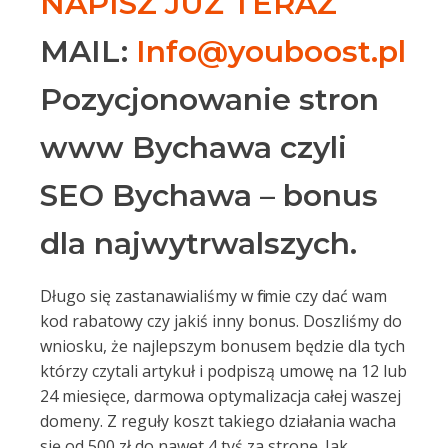
NAPISZ JUŻ TERAZ
MAIL:
Info@youboost.pl
Pozycjonowanie stron
www Bychawa czyli
SEO Bychawa – bonus
dla najwytrwalszych.
Długo się zastanawialiśmy w firmie czy dać wam
kod rabatowy czy jakiś inny bonus. Doszliśmy do
wniosku, że najlepszym bonusem będzie dla tych
którzy czytali artykuł i podpiszą umowę na 12 lub
24 miesięce, darmowa optymalizacja całej waszej
domeny. Z reguły koszt takiego działania wacha
się od 500 zł do nawet 4 tyś za stronę. Jak