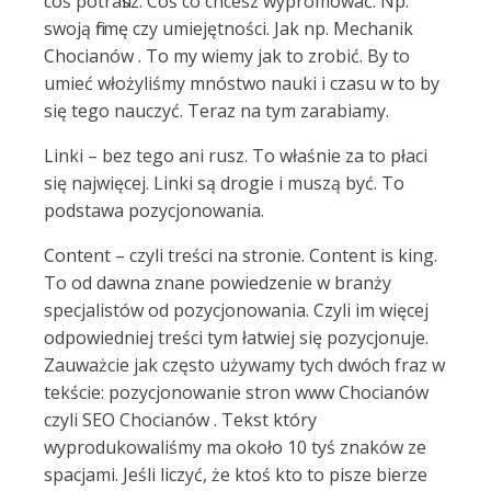
coś potrafisz. Coś co chcesz wypromować. Np.
swoją firmę czy umiejętności. Jak np. Mechanik
Chocianów . To my wiemy jak to zrobić. By to
umieć włożyliśmy mnóstwo nauki i czasu w to by
się tego nauczyć. Teraz na tym zarabiamy.
Linki – bez tego ani rusz. To właśnie za to płaci
się najwięcej. Linki są drogie i muszą być. To
podstawa pozycjonowania.
Content – czyli treści na stronie. Content is king.
To od dawna znane powiedzenie w branży
specjalistów od pozycjonowania. Czyli im więcej
odpowiedniej treści tym łatwiej się pozycjonuje.
Zauważcie jak często używamy tych dwóch fraz w
tekście: pozycjonowanie stron www Chocianów
czyli SEO Chocianów . Tekst który
wyprodukowaliśmy ma około 10 tyś znaków ze
spacjami. Jeśli liczyć, że ktoś kto to pisze bierze