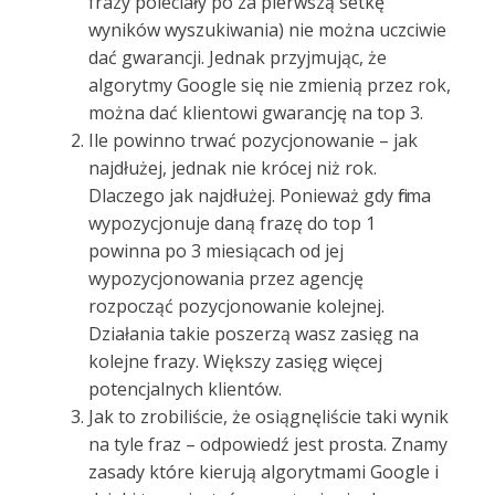
frazy poleciały po za pierwszą setkę
wyników wyszukiwania) nie można uczciwie
dać gwarancji. Jednak przyjmując, że
algorytmy Google się nie zmienią przez rok,
można dać klientowi gwarancję na top 3.
Ile powinno trwać pozycjonowanie – jak
najdłużej, jednak nie krócej niż rok.
Dlaczego jak najdłużej. Ponieważ gdy firma
wypozycjonuje daną frazę do top 1
powinna po 3 miesiącach od jej
wypozycjonowania przez agencję
rozpocząć pozycjonowanie kolejnej.
Działania takie poszerzą wasz zasięg na
kolejne frazy. Większy zasięg więcej
potencjalnych klientów.
Jak to zrobiliście, że osiągnęliście taki wynik
na tyle fraz – odpowiedź jest prosta. Znamy
zasady które kierują algorytmami Google i