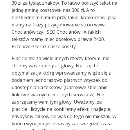
30 zł za tysiąc znaków. To łatwo policzyć tekst na
jedną gminę kosztował nas 300 zł. A to
niezbędne minimum przy takiej konkurencji jaką
mamy na frazy pozycjonowanie stron www
Chocianów czyli SEO Chocianów . A takich
tekstów mamy mieć docelowo prawie 2400.
Przeliczcie teraz nasze koszty.
Płacicie też za wiele innych rzeczy którymi nie
chcemy was zaprzątać głowy. Np. często
optymalizacja którą wprowadzamy wiąże się z
dodaniem jednorazowo płatnych wtyczek do
udostępniania tekstów. (Darmowe zbieranie
linków z ważnych i mocnych serwisów). Nie
zaprzątamy wam tym głowy. Uważamy, że
płacicie i liczycie na konkretny efekt. I najlepiej
gdybyśmy całkowicie was do tego nie mieszali. W
końcu wynajmujecie nas by zaoszczędzić czas i