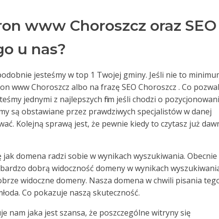
ron www Choroszcz oraz SEO
go u nas?
odobnie jesteśmy w top 1 Twojej gminy. Jeśli nie to minim
tron www Choroszcz albo na frazę SEO Choroszcz . Co pozwa
teśmy jednymi z najlepszych firm jeśli chodzi o pozycjonowani
zemy są obstawiane przez prawdziwych specjalistów w danej
ować. Kolejną sprawą jest, że pewnie kiedy to czytasz już da
ę jak domena radzi sobie w wynikach wyszukiwania. Obecnie
 bardzo dobrą widoczność domeny w wynikach wyszukiwania
 dobrze widoczne domeny. Nasza domena w chwili pisania teg
 młoda. Co pokazuje naszą skuteczność.
e nam jaka jest szansa, że poszczególne witryny się