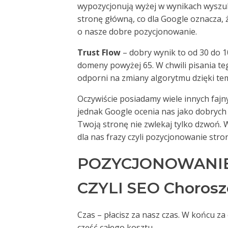
wypozycjonują wyżej w wynikach wyszuki
stronę główną, co dla Google oznacza,
o nasze dobre pozycjonowanie.
Trust Flow
– dobry wynik to od 30 do 1
domeny powyżej 65. W chwili pisania te
odporni na zmiany algorytmu dzięki te
Oczywiście posiadamy wiele innych fajny
jednak Google ocenia nas jako dobrych 
Twoją stronę nie zwlekaj tylko dzwoń.
dla nas frazy czyli pozycjonowanie str
POZYCJONOWANIE
CZYLI SEO Choroszc
Czas – płacisz za nasz czas. W końcu z
część całego kosztu.