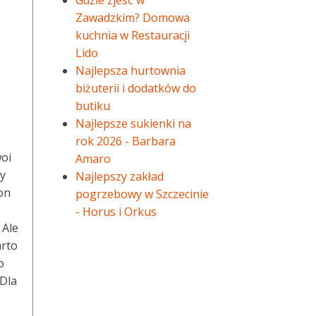
Gdzie zjeść w
Zawadzkim? Domowa
kuchnia w Restauracji
Lido
Najlepsza hurtownia
biżuterii i dodatków do
butiku
Najlepsze sukienki na
rok 2026 - Barbara
woi
Amaro
zy
Najlepszy zakład
on
pogrzebowy w Szczecinie
- Horus i Orkus
 Ale
arto
o
 Dla