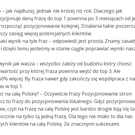
 jak najdłużej, jednak nie krócej niż rok. Dlaczego jak
ozycjonuje daną frazę do top 1 powinna po 3 miesiącach od je
ozpocząć pozycjonowanie kolejnej. Działania takie poszerz
szy zasięg więcej potencjalnych klientów.
e taki wynik na tyle fraz – odpowiedź jest prosta. Znamy zasad
i dzięki temu jesteśmy w stanie ciągle poprawiać wyniki nas
 wynik jak wasza – wszystko zależy od budżetu który chcesz
artość przy której fraza powinna wejść do top 3. Ale
% więcej. By fraza nawet gdy zakończy się współpraca z n
as w top 1.
też na całą Polskę? – Oczywiście frazy Pozycjonowanie stron
z to frazy do pozycjonowania lokalnego. Gdyż pozycjonow
 czyli na frazę na całą Polskę jest bardzo drogie biją się t
ocznie na tylko tą jedną frazę. Dla tego nie miało to dla nas
ych klientów na całą Polskę. Ze znacznymi sukcesami.