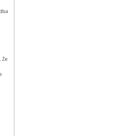
 dba
. Że
e