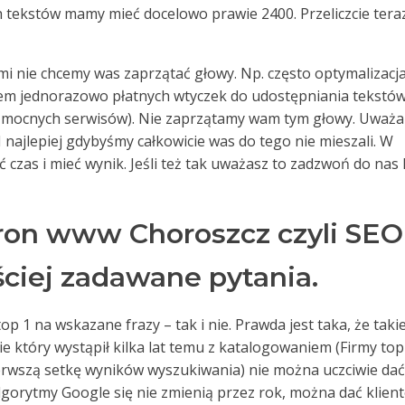
ch tekstów mamy mieć docelowo prawie 2400. Przeliczcie tera
rymi nie chcemy was zaprzątać głowy. Np. często optymalizacj
em jednorazowo płatnych wtyczek do udostępniania tekstów
i mocnych serwisów). Nie zaprzątamy wam tym głowy. Uważ
. I najlepiej gdybyśmy całkowicie was do tego nie mieszali. W
czas i mieć wynik. Jeśli też tak uważasz to zadzwoń do nas 
ron www Choroszcz czyli SEO
ściej zadawane pytania.
op 1 na wskazane frazy – tak i nie. Prawda jest taka, że takie
sie który wystąpił kilka lat temu z katalogowaniem (Firmy top
ierwszą setkę wyników wyszukiwania) nie można uczciwie dać
algorytmy Google się nie zmienią przez rok, można dać klien