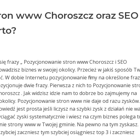
ron www Choroszcz oraz SEO
rto?
ą się frazy „ Pozycjonowanie stron www Choroszcz i SEO
rowadzisz biznes w swojej okolicy. Przecież w jakiś sposób T
źć. W dobie Internetu pozycjonowanie firmy na określone fra
zycjonuje dwie frazy. Pierwsza z nich to Pozycjonowanie str
oroszcz . Jak widzisz idzie nam to dobrze bo zajmujemy na
kolicy. Pozycjonowanie stron www nie daje od razu zysków.
iedź jest prosta jeśli liczysz na szybki zysk z działań nie w
wyciągać zyski systematycznie i wiesz na czym biznes polega t
anie strony www w Twojej gminie. Na pewno na tym zyskasz.
szybciej zaczniesz tym szybciej osiągniesz top 3 i zaczniesz