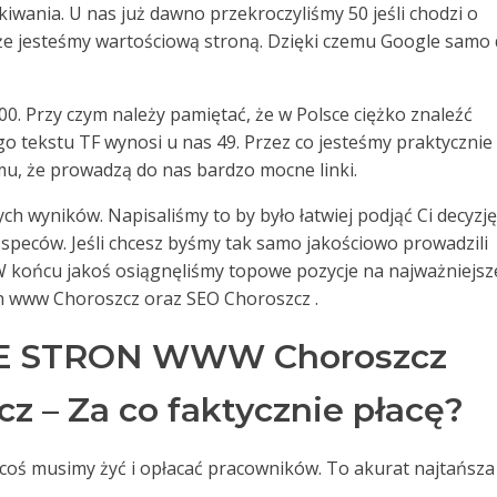
wania. U nas już dawno przekroczyliśmy 50 jeśli chodzi o
 że jesteśmy wartościową stroną. Dzięki czemu Google samo
00. Przy czym należy pamiętać, że w Polsce ciężko znaleźć
go tekstu TF wynosi u nas 49. Przez co jesteśmy praktycznie
mu, że prowadzą do nas bardzo mocne linki.
ch wyników. Napisaliśmy to by było łatwiej podjąć Ci decyzję
speców. Jeśli chcesz byśmy tak samo jakościowo prowadzili
 W końcu jakoś osiągnęliśmy topowe pozycje na najważniejsz
on www Choroszcz oraz SEO Choroszcz .
 STRON WWW Choroszcz
z – Za co faktycznie płacę?
a coś musimy żyć i opłacać pracowników. To akurat najtańsza