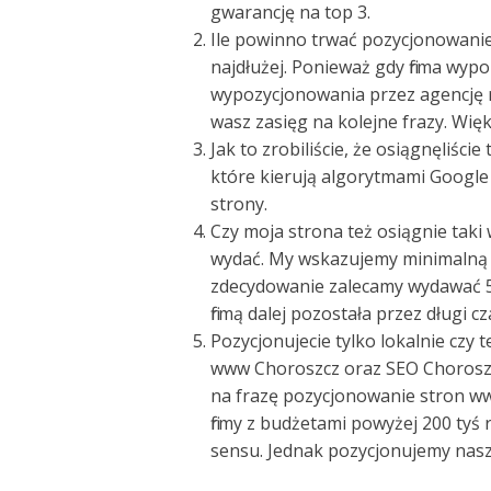
gwarancję na top 3.
Ile powinno trwać pozycjonowanie –
najdłużej. Ponieważ gdy firma wyp
wypozycjonowania przez agencję r
wasz zasięg na kolejne frazy. Więk
Jak to zrobiliście, że osiągnęliści
które kierują algorytmami Google 
strony.
Czy moja strona też osiągnie taki
wydać. My wskazujemy minimalną w
zdecydowanie zalecamy wydawać 50
firmą dalej pozostała przez długi cz
Pozycjonujecie tylko lokalnie czy 
www Choroszcz oraz SEO Choroszc
na frazę pozycjonowanie stron www,
firmy z budżetami powyżej 200 tyś r
sensu. Jednak pozycjonujemy nasz