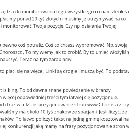
arzędzia do monitorowania tego wszystkiego co nam zleciłeś
płacimy ponad 20 tyś złotych i musimy je utrzymywać na co
 monitorować Twoje pozycje. Czy np. działania Twojej
na pewno coś potrafisz. Coś co chcesz wypromować. Np. swoją
k Choroszcz . To my wiemy jak to zrobić. By to umieć włożyliś
 nauczyć. Teraz na tym zarabiamy.
 to płaci się najwięcej. Linki są drogie i muszą być. To podst
ent is king. To od dawna znane powiedzenie w branży
 więcej odpowiedniej treści tym łatwiej się pozycjonuje.
ch fraz w tekście: pozycjonowanie stron www Choroszcz czy
aliśmy ma około 10 tyś znaków ze spacjami. Jeśli liczyć, że
c znaków. To łatwo policzyć tekst na jedną gminę kosztował na
akiej konkurencji jaką mamy na frazy pozycjonowanie stron