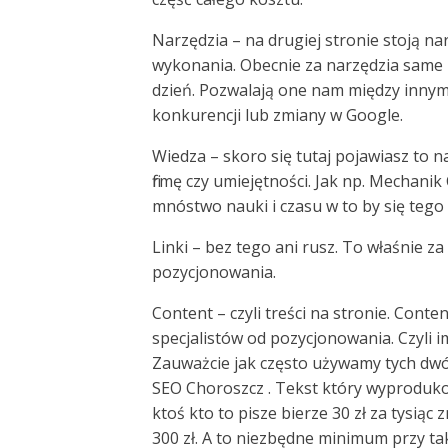
Narzędzia – na drugiej stronie stoją n
wykonania. Obecnie za narzędzia same 
dzień. Pozwalają one nam między innymi
konkurencji lub zmiany w Google.
Wiedza – skoro się tutaj pojawiasz to 
firmę czy umiejętności. Jak np. Mechani
mnóstwo nauki i czasu w to by się tego
Linki – bez tego ani rusz. To właśnie za
pozycjonowania.
Content – czyli treści na stronie. Cont
specjalistów od pozycjonowania. Czyli im
Zauważcie jak często używamy tych dwó
SEO Choroszcz . Tekst który wyprodukow
ktoś kto to pisze bierze 30 zł za tysią
300 zł. A to niezbędne minimum przy t