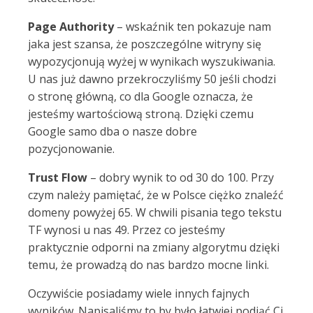
Page Authority
– wskaźnik ten pokazuje nam
jaka jest szansa, że poszczególne witryny się
wypozycjonują wyżej w wynikach wyszukiwania.
U nas już dawno przekroczyliśmy 50 jeśli chodzi
o stronę główną, co dla Google oznacza, że
jesteśmy wartościową stroną. Dzięki czemu
Google samo dba o nasze dobre
pozycjonowanie.
Trust Flow
– dobry wynik to od 30 do 100. Przy
czym należy pamiętać, że w Polsce ciężko znaleźć
domeny powyżej 65. W chwili pisania tego tekstu
TF wynosi u nas 49. Przez co jesteśmy
praktycznie odporni na zmiany algorytmu dzięki
temu, że prowadzą do nas bardzo mocne linki.
Oczywiście posiadamy wiele innych fajnych
wyników. Napisaliśmy to by było łatwiej podjąć Ci