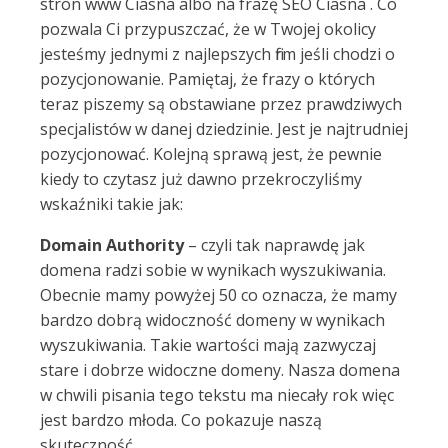
stron www Ciasna albo na frazę SEO Ciasna . Co
pozwala Ci przypuszczać, że w Twojej okolicy
jesteśmy jednymi z najlepszych firm jeśli chodzi o
pozycjonowanie. Pamiętaj, że frazy o których
teraz piszemy są obstawiane przez prawdziwych
specjalistów w danej dziedzinie. Jest je najtrudniej
pozycjonować. Kolejną sprawą jest, że pewnie
kiedy to czytasz już dawno przekroczyliśmy
wskaźniki takie jak:
Domain Authority
– czyli tak naprawdę jak
domena radzi sobie w wynikach wyszukiwania.
Obecnie mamy powyżej 50 co oznacza, że mamy
bardzo dobrą widoczność domeny w wynikach
wyszukiwania. Takie wartości mają zazwyczaj
stare i dobrze widoczne domeny. Nasza domena
w chwili pisania tego tekstu ma niecały rok więc
jest bardzo młoda. Co pokazuje naszą
skuteczność.