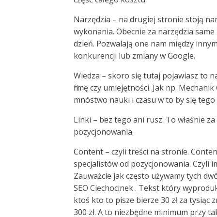
Narzędzia – na drugiej stronie stoją n
wykonania. Obecnie za narzędzia same 
dzień. Pozwalają one nam między innymi
konkurencji lub zmiany w Google.
Wiedza – skoro się tutaj pojawiasz to 
firmę czy umiejętności. Jak np. Mechanik
mnóstwo nauki i czasu w to by się tego
Linki – bez tego ani rusz. To właśnie za
pozycjonowania.
Content – czyli treści na stronie. Cont
specjalistów od pozycjonowania. Czyli im
Zauważcie jak często używamy tych dwóc
SEO Ciechocinek . Tekst który wyproduko
ktoś kto to pisze bierze 30 zł za tysią
300 zł. A to niezbędne minimum przy t