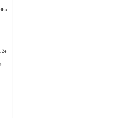
 dba
. Że
e
?