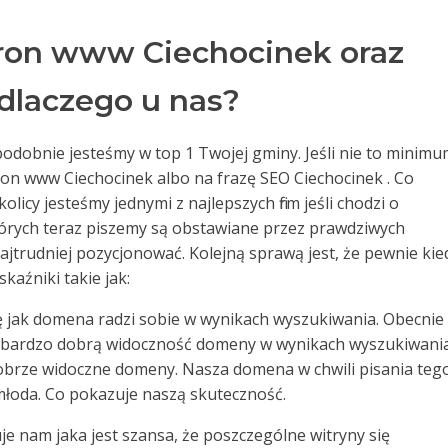
ron www Ciechocinek oraz
dlaczego u nas?
odobnie jesteśmy w top 1 Twojej gminy. Jeśli nie to minim
ron www Ciechocinek albo na frazę SEO Ciechocinek . Co
licy jesteśmy jednymi z najlepszych firm jeśli chodzi o
tórych teraz piszemy są obstawiane przez prawdziwych
 najtrudniej pozycjonować. Kolejną sprawą jest, że pewnie kie
kaźniki takie jak:
ę jak domena radzi sobie w wynikach wyszukiwania. Obecnie
 bardzo dobrą widoczność domeny w wynikach wyszukiwania
 dobrze widoczne domeny. Nasza domena w chwili pisania teg
 młoda. Co pokazuje naszą skuteczność.
e nam jaka jest szansa, że poszczególne witryny się