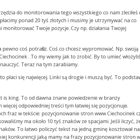
arzędzia do monitorowania tego wszystkiego co nam zleciłeś
płacimy ponad 20 tyś złotych i musimy je utrzymywać na co
 monitorować Twoje pozycje. Czy np. działania Twojej
na pewno coś potrafisz. Coś co chcesz wypromować. Np. swoją
 Ciechocinek . To my wiemy jak to zrobić. By to umieć włożyl
 nauczyć. Teraz na tym zarabiamy.
 to płaci się najwięcej. Linki są drogie i muszą być. To podst
ent is king. To od dawna znane powiedzenie w branży
 więcej odpowiedniej treści tym łatwiej się pozycjonuje.
h fraz w tekście: pozycjonowanie stron www Ciechocinek cz
waliśmy ma około 10 tyś znaków ze spacjami. Jeśli liczyć, ż
c znaków. To łatwo policzyć tekst na jedną gminę kosztował na
akiej konkurencji jaką mamy na frazy pozycjonowanie stron