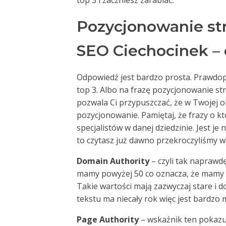
top 3 i zaczniesz zarabiać.
Pozycjonowanie st
SEO Ciechocinek – 
Odpowiedź jest bardzo prosta. Prawdop
top 3. Albo na frazę pozycjonowanie st
pozwala Ci przypuszczać, że w Twojej oko
pozycjonowanie. Pamiętaj, że frazy o k
specjalistów w danej dziedzinie. Jest je
to czytasz już dawno przekroczyliśmy ws
Domain Authority
– czyli tak naprawd
mamy powyżej 50 co oznacza, że mamy
Takie wartości mają zazwyczaj stare i
tekstu ma niecały rok więc jest bardzo
Page Authority
– wskaźnik ten pokazuj