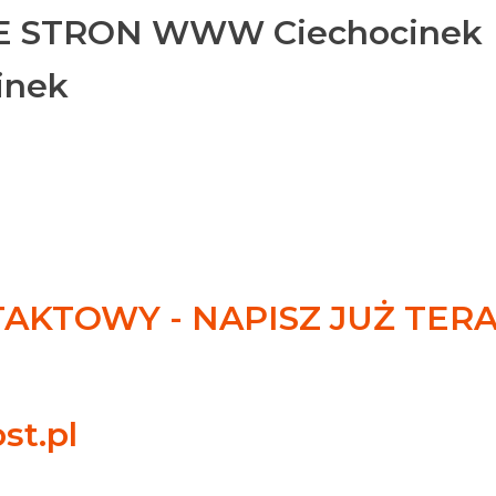
 STRON WWW Ciechocinek
inek
KTOWY - NAPISZ JUŻ TER
st.pl