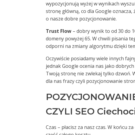
wypozycjonują wyżej w wynikach wyszuki
stronę główną, co dla Google oznacza,
o nasze dobre pozycjonowanie.
Trust Flow
– dobry wynik to od 30 do 1
domeny powyżej 65. W chwili pisania te
odporni na zmiany algorytmu dzięki te
Oczywiście posiadamy wiele innych fajny
jednak Google ocenia nas jako dobrych 
Twoją stronę nie zwlekaj tylko dzwoń.
dla nas frazy czyli pozycjonowanie str
POZYCJONOWANIE
CZYLI SEO Ciechoci
Czas – płacisz za nasz czas. W końcu z
część całego kosztu.