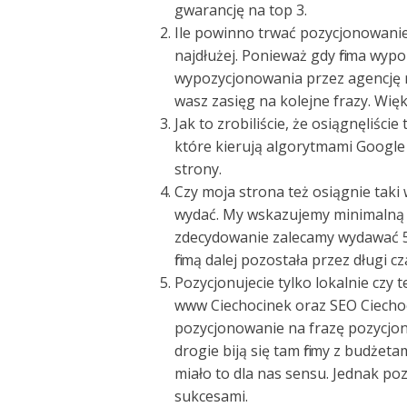
gwarancję na top 3.
Ile powinno trwać pozycjonowanie –
najdłużej. Ponieważ gdy firma wyp
wypozycjonowania przez agencję r
wasz zasięg na kolejne frazy. Więk
Jak to zrobiliście, że osiągnęliści
które kierują algorytmami Google 
strony.
Czy moja strona też osiągnie taki
wydać. My wskazujemy minimalną w
zdecydowanie zalecamy wydawać 50
firmą dalej pozostała przez długi cz
Pozycjonujecie tylko lokalnie czy 
www Ciechocinek oraz SEO Ciechoc
pozycjonowanie na frazę pozycjono
drogie biją się tam firmy z budżeta
miało to dla nas sensu. Jednak po
sukcesami.