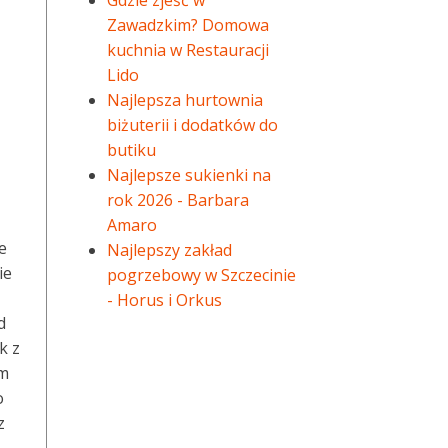
Gdzie zjeść w
Zawadzkim? Domowa
kuchnia w Restauracji
Lido
Najlepsza hurtownia
biżuterii i dodatków do
butiku
Najlepsze sukienki na
rok 2026 - Barbara
Amaro
e
Najlepszy zakład
ie
pogrzebowy w Szczecinie
- Horus i Orkus
d
k z
ym
o
z