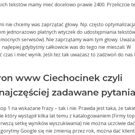
akich tekstów mamy mieć docelowo prawie 2400. Przeliczcie t
rymi nie chcemy was zaprzątać głowy. Np. często optymalizacj
em jednorazowo płatnych wtyczek do udostępniania tekstów
i mocnych serwisów). Nie zaprzątamy wam tym głowy. Uważ
. I najlepiej gdybyśmy całkowicie was do tego nie mieszali. W
czas i mieć wynik. Jeśli też tak uważasz to zadzwoń do nas 
ron www Ciechocinek czyli
najczęściej zadawane pytania
op 1 na wskazane frazy – tak i nie. Prawda jest taka, że takie
sie który wystąpił kilka lat temu z katalogowaniem (Firmy top
ierwszą setkę wyników wyszukiwania) nie można uczciwie dać
algorytmy Google się nie zmienią przez rok, można dać klien