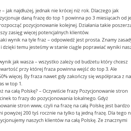
 jak najdłużej, jednak nie krócej niż rok. Dlaczego jak
ozycjonuje daną frazę do top 1 powinna po 3 miesiącach od je
ozpocząć pozycjonowanie kolejnej. Działania takie poszerz
szy zasięg więcej potencjalnych klientów.
e taki wynik na tyle fraz – odpowiedź jest prosta. Znamy zasad
i dzięki temu jesteśmy w stanie ciągle poprawiać wyniki nas
 wynik jak wasza – wszystko zależy od budżetu który chcesz
artość przy której fraza powinna wejść do top 3. Ale
% więcej. By fraza nawet gdy zakończy się współpraca z n
as w top 1.
też na całą Polskę? – Oczywiście frazy Pozycjonowanie stron
inek to frazy do pozycjonowania lokalnego. Gdyż
wanie stron www, czyli na frazę na całą Polskę jest bardzo
mi powyżej 200 tyś rocznie na tylko tą jedną frazę. Dla tego n
zycjonujemy naszych klientów na całą Polskę. Ze znacznymi