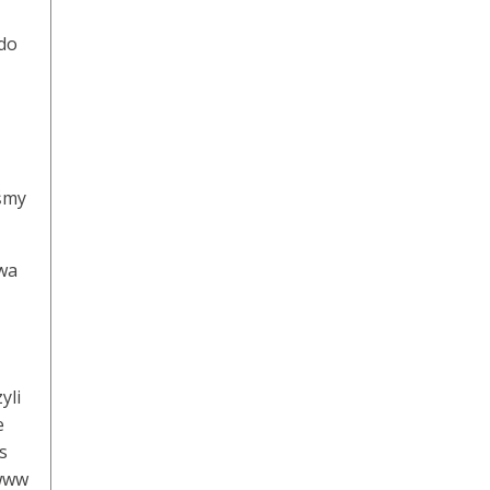
 do
iśmy
awa
yli
e
s
 www