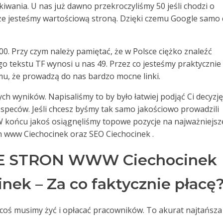
wania. U nas już dawno przekroczyliśmy 50 jeśli chodzi o
 że jesteśmy wartościową stroną. Dzięki czemu Google samo
00. Przy czym należy pamiętać, że w Polsce ciężko znaleźć
go tekstu TF wynosi u nas 49. Przez co jesteśmy praktycznie
mu, że prowadzą do nas bardzo mocne linki.
ch wyników. Napisaliśmy to by było łatwiej podjąć Ci decyzję
speców. Jeśli chcesz byśmy tak samo jakościowo prowadzili
 W końcu jakoś osiągnęliśmy topowe pozycje na najważniejsz
on www Ciechocinek oraz SEO Ciechocinek .
 STRON WWW Ciechocinek
nek – Za co faktycznie płacę
a coś musimy żyć i opłacać pracowników. To akurat najtańsza