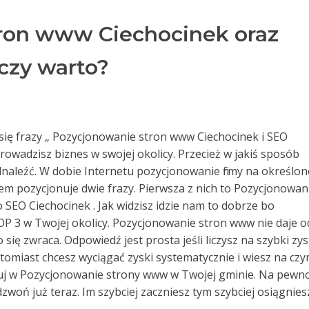
ron www Ciechocinek oraz
czy warto?
ą się frazy „ Pozycjonowanie stron www Ciechocinek i SEO
 prowadzisz biznes w swojej okolicy. Przecież w jakiś sposób
dnaleźć. W dobie Internetu pozycjonowanie firmy na określon
sem pozycjonuje dwie frazy. Pierwsza z nich to Pozycjonowan
 SEO Ciechocinek . Jak widzisz idzie nam to dobrze bo
P 3 w Twojej okolicy. Pozycjonowanie stron www nie daje o
się zwraca. Odpowiedź jest prosta jeśli liczysz na szybki zys
natomiast chcesz wyciągać zyski systematycznie i wiesz na cz
stuj w Pozycjonowanie strony www w Twojej gminie. Na pewn
dzwoń już teraz. Im szybciej zaczniesz tym szybciej osiągnies