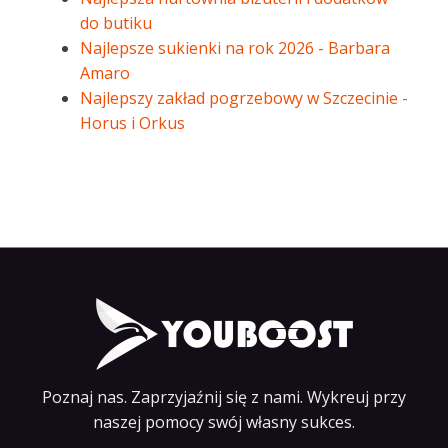
do butiku
Najlepsze sukienki na rok 2026 - Barbara
Amaro
Najlepszy zakład pogrzebowy w Szczecinie -
Horus i Orkus
Poznaj nas. Zaprzyjaźnij się z nami. Wykreuj przy
naszej pomocy swój własny sukces.