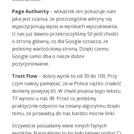
Page Authority
– wskaźnik ten pokazuje nam
jaka jest szansa, że poszczególne witryny się
wypozycjonują wyżej w wynikach wyszukiwania.
U nas już dawno przekroczyliśmy 50 jeśli chodzi
o stronę główną, co dla Google oznacza, że
jesteśmy wartościową stroną. Dzięki czemu
Google samo dba o nasze dobre
pozycjonowanie.
Trust Flow
– dobry wynik to od 30 do 100. Przy
czym należy pamiętać, że w Polsce ciężko znaleźć
domeny powyżej 65. W chwili pisania tego tekstu
TF wynosi u nas 49. Przez co jesteśmy
praktycznie odporni na zmiany algorytmu dzięki
temu, że prowadzą do nas bardzo mocne linki.
Oczywiście posiadamy wiele innych fajnych
wyników. Napisaliśmy to by było łatwiej podjąć Ci