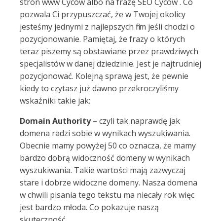
stron www Cyców albo na frazę SEO Cyców . Co
pozwala Ci przypuszczać, że w Twojej okolicy
jesteśmy jednymi z najlepszych firm jeśli chodzi o
pozycjonowanie. Pamiętaj, że frazy o których
teraz piszemy są obstawiane przez prawdziwych
specjalistów w danej dziedzinie. Jest je najtrudniej
pozycjonować. Kolejną sprawą jest, że pewnie
kiedy to czytasz już dawno przekroczyliśmy
wskaźniki takie jak:
Domain Authority
– czyli tak naprawdę jak
domena radzi sobie w wynikach wyszukiwania.
Obecnie mamy powyżej 50 co oznacza, że mamy
bardzo dobrą widoczność domeny w wynikach
wyszukiwania. Takie wartości mają zazwyczaj
stare i dobrze widoczne domeny. Nasza domena
w chwili pisania tego tekstu ma niecały rok więc
jest bardzo młoda. Co pokazuje naszą
skuteczność.