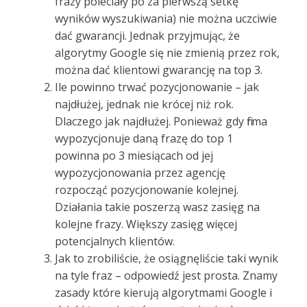
frazy poleciały po za pierwszą setkę
wyników wyszukiwania) nie można uczciwie
dać gwarancji. Jednak przyjmując, że
algorytmy Google się nie zmienią przez rok,
można dać klientowi gwarancję na top 3.
Ile powinno trwać pozycjonowanie – jak
najdłużej, jednak nie krócej niż rok.
Dlaczego jak najdłużej. Ponieważ gdy firma
wypozycjonuje daną frazę do top 1
powinna po 3 miesiącach od jej
wypozycjonowania przez agencję
rozpocząć pozycjonowanie kolejnej.
Działania takie poszerzą wasz zasięg na
kolejne frazy. Większy zasięg więcej
potencjalnych klientów.
Jak to zrobiliście, że osiągnęliście taki wynik
na tyle fraz – odpowiedź jest prosta. Znamy
zasady które kierują algorytmami Google i