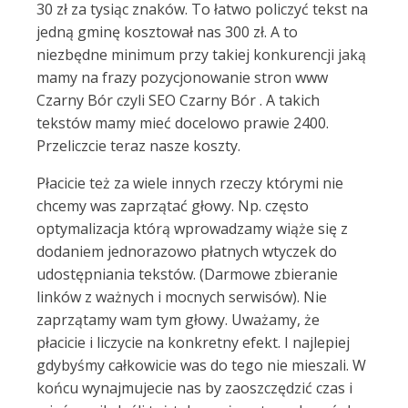
30 zł za tysiąc znaków. To łatwo policzyć tekst na
jedną gminę kosztował nas 300 zł. A to
niezbędne minimum przy takiej konkurencji jaką
mamy na frazy pozycjonowanie stron www
Czarny Bór czyli SEO Czarny Bór . A takich
tekstów mamy mieć docelowo prawie 2400.
Przeliczcie teraz nasze koszty.
Płacicie też za wiele innych rzeczy którymi nie
chcemy was zaprzątać głowy. Np. często
optymalizacja którą wprowadzamy wiąże się z
dodaniem jednorazowo płatnych wtyczek do
udostępniania tekstów. (Darmowe zbieranie
linków z ważnych i mocnych serwisów). Nie
zaprzątamy wam tym głowy. Uważamy, że
płacicie i liczycie na konkretny efekt. I najlepiej
gdybyśmy całkowicie was do tego nie mieszali. W
końcu wynajmujecie nas by zaoszczędzić czas i