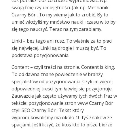
coś potrafisz. Coś co chcesz wypromować. Np.
swoją firmę czy umiejętności. Jak np. Mechanik
Czarny Bór . To my wiemy jak to zrobić. By to
umieć włożyliśmy mnóstwo nauki i czasu w to by
się tego nauczyć. Teraz na tym zarabiamy.
Linki – bez tego ani rusz. To właśnie za to płaci
się najwięcej. Linki są drogie i muszą być. To
podstawa pozycjonowania.
Content – czyli treści na stronie. Content is king.
To od dawna znane powiedzenie w branży
specjalistów od pozycjonowania. Czyli im więcej
odpowiedniej treści tym łatwiej się pozycjonuje.
Zauważcie jak często używamy tych dwóch fraz w
tekście: pozycjonowanie stron www Czarny Bór
czyli SEO Czarny Bór . Tekst który
wyprodukowaliśmy ma około 10 tyś znaków ze
spacjami. Jeśli liczyć, że ktoś kto to pisze bierze