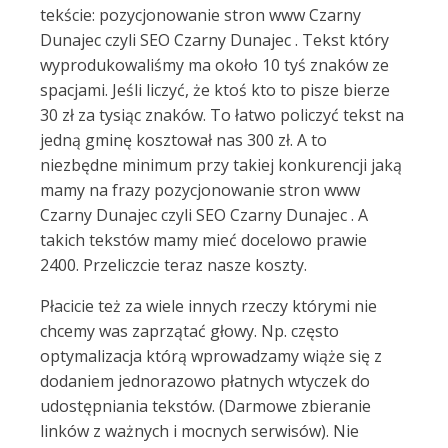
tekście: pozycjonowanie stron www Czarny
Dunajec czyli SEO Czarny Dunajec . Tekst który
wyprodukowaliśmy ma około 10 tyś znaków ze
spacjami. Jeśli liczyć, że ktoś kto to pisze bierze
30 zł za tysiąc znaków. To łatwo policzyć tekst na
jedną gminę kosztował nas 300 zł. A to
niezbędne minimum przy takiej konkurencji jaką
mamy na frazy pozycjonowanie stron www
Czarny Dunajec czyli SEO Czarny Dunajec . A
takich tekstów mamy mieć docelowo prawie
2400. Przeliczcie teraz nasze koszty.
Płacicie też za wiele innych rzeczy którymi nie
chcemy was zaprzątać głowy. Np. często
optymalizacja którą wprowadzamy wiąże się z
dodaniem jednorazowo płatnych wtyczek do
udostępniania tekstów. (Darmowe zbieranie
linków z ważnych i mocnych serwisów). Nie