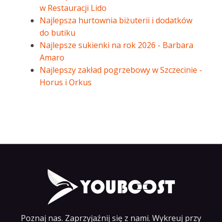
w Restauracji Lido
Najlepsza hurtownia biżuterii i dodatków
do butiku
Najlepsze sukienki na rok 2026 - Barbara
Amaro
Najlepszy zakład pogrzebowy w Szczecinie -
Horus i Orkus
Poznaj nas. Zaprzyjaźnij się z nami. Wykreuj przy