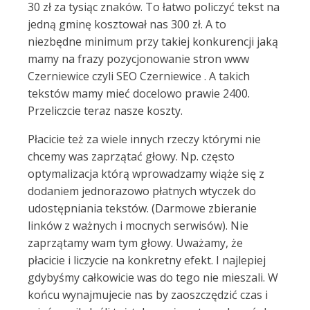
30 zł za tysiąc znaków. To łatwo policzyć tekst na
jedną gminę kosztował nas 300 zł. A to
niezbędne minimum przy takiej konkurencji jaką
mamy na frazy pozycjonowanie stron www
Czerniewice czyli SEO Czerniewice . A takich
tekstów mamy mieć docelowo prawie 2400.
Przeliczcie teraz nasze koszty.
Płacicie też za wiele innych rzeczy którymi nie
chcemy was zaprzątać głowy. Np. często
optymalizacja którą wprowadzamy wiąże się z
dodaniem jednorazowo płatnych wtyczek do
udostępniania tekstów. (Darmowe zbieranie
linków z ważnych i mocnych serwisów). Nie
zaprzątamy wam tym głowy. Uważamy, że
płacicie i liczycie na konkretny efekt. I najlepiej
gdybyśmy całkowicie was do tego nie mieszali. W
końcu wynajmujecie nas by zaoszczędzić czas i