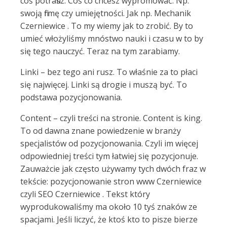
coś potrafisz. Coś co chcesz wypromować. Np.
swoją firmę czy umiejętności. Jak np. Mechanik
Czerniewice . To my wiemy jak to zrobić. By to
umieć włożyliśmy mnóstwo nauki i czasu w to by
się tego nauczyć. Teraz na tym zarabiamy.
Linki – bez tego ani rusz. To właśnie za to płaci
się najwięcej. Linki są drogie i muszą być. To
podstawa pozycjonowania.
Content – czyli treści na stronie. Content is king.
To od dawna znane powiedzenie w branży
specjalistów od pozycjonowania. Czyli im więcej
odpowiedniej treści tym łatwiej się pozycjonuje.
Zauważcie jak często używamy tych dwóch fraz w
tekście: pozycjonowanie stron www Czerniewice
czyli SEO Czerniewice . Tekst który
wyprodukowaliśmy ma około 10 tyś znaków ze
spacjami. Jeśli liczyć, że ktoś kto to pisze bierze