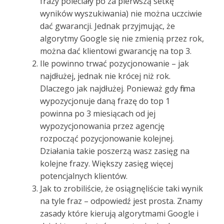
frazy poleciały po za pierwszą setkę
wyników wyszukiwania) nie można uczciwie
dać gwarancji. Jednak przyjmując, że
algorytmy Google się nie zmienią przez rok,
można dać klientowi gwarancję na top 3.
Ile powinno trwać pozycjonowanie – jak
najdłużej, jednak nie krócej niż rok.
Dlaczego jak najdłużej. Ponieważ gdy firma
wypozycjonuje daną frazę do top 1
powinna po 3 miesiącach od jej
wypozycjonowania przez agencję
rozpocząć pozycjonowanie kolejnej.
Działania takie poszerzą wasz zasięg na
kolejne frazy. Większy zasięg więcej
potencjalnych klientów.
Jak to zrobiliście, że osiągnęliście taki wynik
na tyle fraz – odpowiedź jest prosta. Znamy
zasady które kierują algorytmami Google i