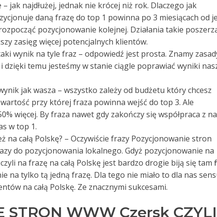
 jak najdłużej, jednak nie krócej niż rok. Dlaczego jak
ozycjonuje daną frazę do top 1 powinna po 3 miesiącach od je
ozpocząć pozycjonowanie kolejnej. Działania takie poszerz
szy zasięg więcej potencjalnych klientów.
e taki wynik na tyle fraz – odpowiedź jest prosta. Znamy zasad
i dzięki temu jesteśmy w stanie ciągle poprawiać wyniki nas
 wynik jak wasza – wszystko zależy od budżetu który chcesz
artość przy której fraza powinna wejść do top 3. Ale
% więcej. By fraza nawet gdy zakończy się współpraca z n
as w top 1.
też na całą Polskę? – Oczywiście frazy Pozycjonowanie stron
razy do pozycjonowania lokalnego. Gdyż pozycjonowanie na
yli na frazę na całą Polskę jest bardzo drogie biją się tam f
e na tylko tą jedną frazę. Dla tego nie miało to dla nas sens
entów na całą Polskę. Ze znacznymi sukcesami.
 STRON WWW Czersk CZYLI