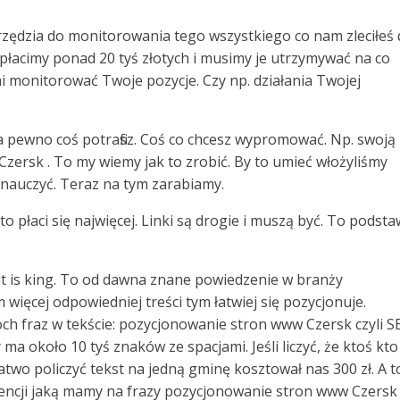
arzędzia do monitorowania tego wszystkiego co nam zleciłeś
płacimy ponad 20 tyś złotych i musimy je utrzymywać na co
 monitorować Twoje pozycje. Czy np. działania Twojej
na pewno coś potrafisz. Coś co chcesz wypromować. Np. swoją
 Czersk . To my wiemy jak to zrobić. By to umieć włożyliśmy
 nauczyć. Teraz na tym zarabiamy.
 to płaci się najwięcej. Linki są drogie i muszą być. To podst
ent is king. To od dawna znane powiedzenie w branży
 więcej odpowiedniej treści tym łatwiej się pozycjonuje.
ch fraz w tekście: pozycjonowanie stron www Czersk czyli S
a około 10 tyś znaków ze spacjami. Jeśli liczyć, że ktoś kto
łatwo policzyć tekst na jedną gminę kosztował nas 300 zł. A t
encji jaką mamy na frazy pozycjonowanie stron www Czersk