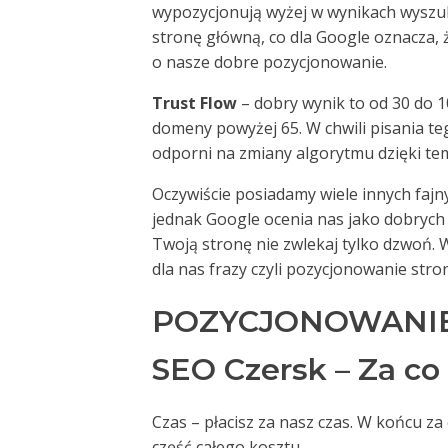
wypozycjonują wyżej w wynikach wyszuki
stronę główną, co dla Google oznacza,
o nasze dobre pozycjonowanie.
Trust Flow
– dobry wynik to od 30 do 1
domeny powyżej 65. W chwili pisania te
odporni na zmiany algorytmu dzięki te
Oczywiście posiadamy wiele innych fajny
jednak Google ocenia nas jako dobrych 
Twoją stronę nie zwlekaj tylko dzwoń.
dla nas frazy czyli pozycjonowanie str
POZYCJONOWANIE
SEO Czersk – Za co
Czas – płacisz za nasz czas. W końcu z
część całego kosztu.