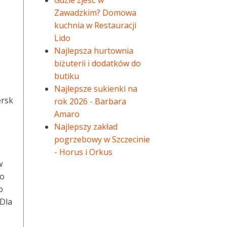
Gdzie zjeść w
Zawadzkim? Domowa
kuchnia w Restauracji
Lido
Najlepsza hurtownia
biżuterii i dodatków do
butiku
Najlepsze sukienki na
ersk
rok 2026 - Barbara
Amaro
Najlepszy zakład
pogrzebowy w Szczecinie
- Horus i Orkus
w
to
o
 Dla