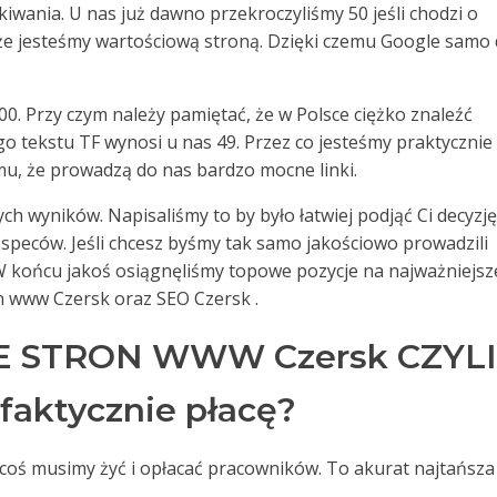
wania. U nas już dawno przekroczyliśmy 50 jeśli chodzi o
 że jesteśmy wartościową stroną. Dzięki czemu Google samo
00. Przy czym należy pamiętać, że w Polsce ciężko znaleźć
go tekstu TF wynosi u nas 49. Przez co jesteśmy praktycznie
mu, że prowadzą do nas bardzo mocne linki.
ch wyników. Napisaliśmy to by było łatwiej podjąć Ci decyzję
speców. Jeśli chcesz byśmy tak samo jakościowo prowadzili
 W końcu jakoś osiągnęliśmy topowe pozycje na najważniejsz
on www Czersk oraz SEO Czersk .
 STRON WWW Czersk CZYLI
 faktycznie płacę?
a coś musimy żyć i opłacać pracowników. To akurat najtańsza