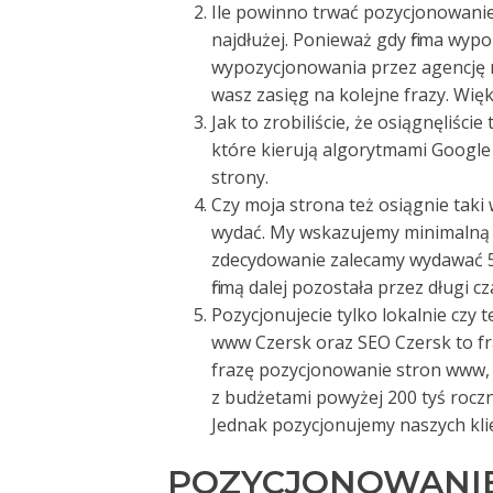
Ile powinno trwać pozycjonowanie –
najdłużej. Ponieważ gdy firma wyp
wypozycjonowania przez agencję r
wasz zasięg na kolejne frazy. Więk
Jak to zrobiliście, że osiągnęliści
które kierują algorytmami Google 
strony.
Czy moja strona też osiągnie taki
wydać. My wskazujemy minimalną w
zdecydowanie zalecamy wydawać 50
firmą dalej pozostała przez długi cz
Pozycjonujecie tylko lokalnie czy 
www Czersk oraz SEO Czersk to f
frazę pozycjonowanie stron www, cz
z budżetami powyżej 200 tyś roczni
Jednak pozycjonujemy naszych kli
POZYCJONOWANIE