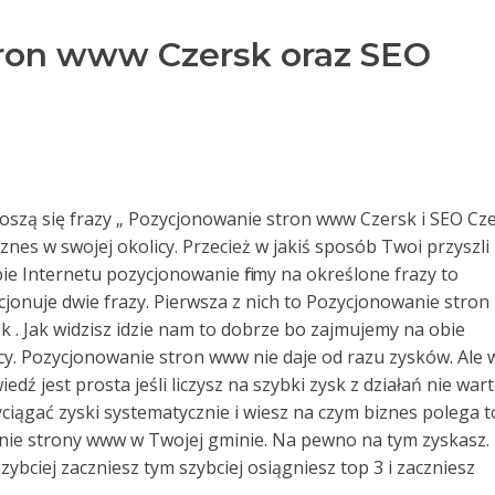
ron www Czersk oraz SEO
dnoszą się frazy „ Pozycjonowanie stron www Czersk i SEO Cz
biznes w swojej okolicy. Przecież w jakiś sposób Twoi przyszli
ie Internetu pozycjonowanie firmy na określone frazy to
jonuje dwie frazy. Pierwsza z nich to Pozycjonowanie stron
k . Jak widzisz idzie nam to dobrze bo zajmujemy na obie
cy. Pozycjonowanie stron www nie daje od razu zysków. Ale 
dź jest prosta jeśli liczysz na szybki zysk z działań nie war
wyciągać zyski systematycznie i wiesz na czym biznes polega t
anie strony www w Twojej gminie. Na pewno na tym zyskasz.
szybciej zaczniesz tym szybciej osiągniesz top 3 i zaczniesz