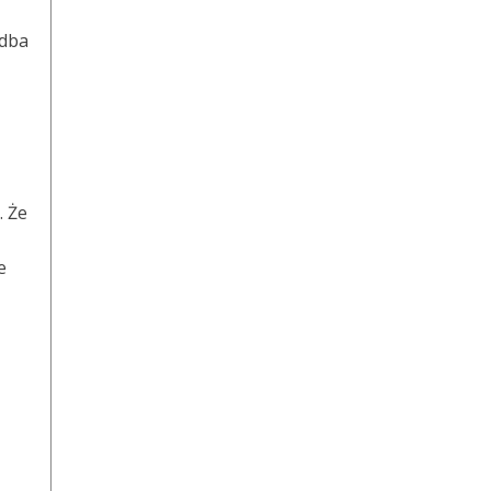
 dba
. Że
e