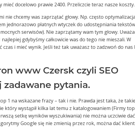
y mieć docelowo prawie 2400. Przeliczcie teraz nasze koszty.
rymi nie chcemy was zaprzątać głowy. Np. często optymalizacj
em jednorazowo płatnych wtyczek do udostępniania tekstów
i mocnych serwisów). Nie zaprzątamy wam tym głowy. Uważ
. I najlepiej gdybyśmy całkowicie was do tego nie mieszali. W
czas i mieć wynik. Jeśli też tak uważasz to zadzwoń do nas 
ron www Czersk czyli SEO
ej zadawane pytania.
op 1 na wskazane frazy – tak i nie. Prawda jest taka, że takie
sie który wystąpił kilka lat temu z katalogowaniem (Firmy top
ierwszą setkę wyników wyszukiwania) nie można uczciwie dać
algorytmy Google się nie zmienią przez rok, można dać klien