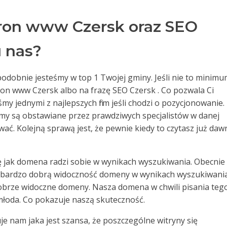
ron www Czersk oraz SEO
u nas?
odobnie jesteśmy w top 1 Twojej gminy. Jeśli nie to minim
ron www Czersk albo na frazę SEO Czersk . Co pozwala Ci
my jednymi z najlepszych firm jeśli chodzi o pozycjonowanie.
zemy są obstawiane przez prawdziwych specjalistów w danej
ować. Kolejną sprawą jest, że pewnie kiedy to czytasz już da
ę jak domena radzi sobie w wynikach wyszukiwania. Obecnie
 bardzo dobrą widoczność domeny w wynikach wyszukiwania
 dobrze widoczne domeny. Nasza domena w chwili pisania teg
 młoda. Co pokazuje naszą skuteczność.
e nam jaka jest szansa, że poszczególne witryny się