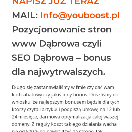
NAPISZ JUŻ TERAZ
MAIL:
Info@youboost.pl
Pozycjonowanie stron
www Dąbrowa czyli
SEO Dąbrowa – bonus
dla najwytrwalszych.
Długo się zastanawialiśmy w firmie czy dać wam
kod rabatowy czy jakiś inny bonus. Doszliśmy do
wniosku, że najlepszym bonusem będzie dla tych
którzy czytali artykuł i podpiszą umowę na 12 lub
24 miesięce, darmowa optymalizacja całej waszej
domeny. Z reguły koszt takiego działania wacha
się od 500 zł do nawet 4 tyś za stronę. Jak