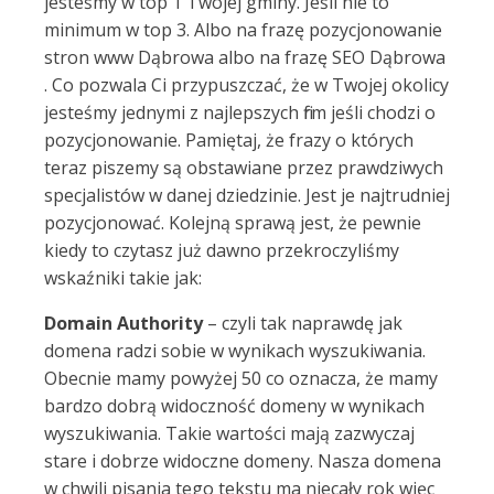
jesteśmy w top 1 Twojej gminy. Jeśli nie to
minimum w top 3. Albo na frazę pozycjonowanie
stron www Dąbrowa albo na frazę SEO Dąbrowa
. Co pozwala Ci przypuszczać, że w Twojej okolicy
jesteśmy jednymi z najlepszych firm jeśli chodzi o
pozycjonowanie. Pamiętaj, że frazy o których
teraz piszemy są obstawiane przez prawdziwych
specjalistów w danej dziedzinie. Jest je najtrudniej
pozycjonować. Kolejną sprawą jest, że pewnie
kiedy to czytasz już dawno przekroczyliśmy
wskaźniki takie jak:
Domain Authority
– czyli tak naprawdę jak
domena radzi sobie w wynikach wyszukiwania.
Obecnie mamy powyżej 50 co oznacza, że mamy
bardzo dobrą widoczność domeny w wynikach
wyszukiwania. Takie wartości mają zazwyczaj
stare i dobrze widoczne domeny. Nasza domena
w chwili pisania tego tekstu ma niecały rok więc