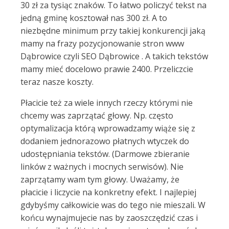
30 zł za tysiąc znaków. To łatwo policzyć tekst na
jedną gminę kosztował nas 300 zł. A to
niezbędne minimum przy takiej konkurencji jaką
mamy na frazy pozycjonowanie stron www
Dąbrowice czyli SEO Dąbrowice . A takich tekstów
mamy mieć docelowo prawie 2400. Przeliczcie
teraz nasze koszty.
Płacicie też za wiele innych rzeczy którymi nie
chcemy was zaprzątać głowy. Np. często
optymalizacja którą wprowadzamy wiąże się z
dodaniem jednorazowo płatnych wtyczek do
udostępniania tekstów. (Darmowe zbieranie
linków z ważnych i mocnych serwisów). Nie
zaprzątamy wam tym głowy. Uważamy, że
płacicie i liczycie na konkretny efekt. I najlepiej
gdybyśmy całkowicie was do tego nie mieszali. W
końcu wynajmujecie nas by zaoszczędzić czas i