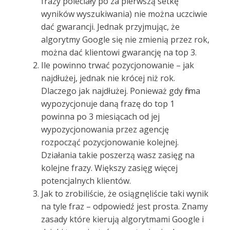
frazy poleciały po za pierwszą setkę
wyników wyszukiwania) nie można uczciwie
dać gwarancji. Jednak przyjmując, że
algorytmy Google się nie zmienią przez rok,
można dać klientowi gwarancję na top 3.
Ile powinno trwać pozycjonowanie – jak
najdłużej, jednak nie krócej niż rok.
Dlaczego jak najdłużej. Ponieważ gdy firma
wypozycjonuje daną frazę do top 1
powinna po 3 miesiącach od jej
wypozycjonowania przez agencję
rozpocząć pozycjonowanie kolejnej.
Działania takie poszerzą wasz zasięg na
kolejne frazy. Większy zasięg więcej
potencjalnych klientów.
Jak to zrobiliście, że osiągnęliście taki wynik
na tyle fraz – odpowiedź jest prosta. Znamy
zasady które kierują algorytmami Google i