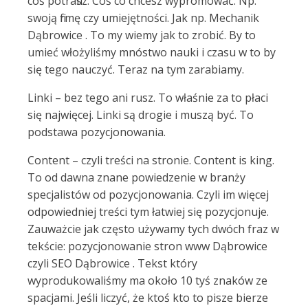
coś potrafisz. Coś co chcesz wypromować. Np.
swoją firmę czy umiejętności. Jak np. Mechanik
Dąbrowice . To my wiemy jak to zrobić. By to
umieć włożyliśmy mnóstwo nauki i czasu w to by
się tego nauczyć. Teraz na tym zarabiamy.
Linki – bez tego ani rusz. To właśnie za to płaci
się najwięcej. Linki są drogie i muszą być. To
podstawa pozycjonowania.
Content – czyli treści na stronie. Content is king.
To od dawna znane powiedzenie w branży
specjalistów od pozycjonowania. Czyli im więcej
odpowiedniej treści tym łatwiej się pozycjonuje.
Zauważcie jak często używamy tych dwóch fraz w
tekście: pozycjonowanie stron www Dąbrowice
czyli SEO Dąbrowice . Tekst który
wyprodukowaliśmy ma około 10 tyś znaków ze
spacjami. Jeśli liczyć, że ktoś kto to pisze bierze