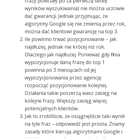
frazy poleciały po za pierwszą setkę
wyników wyszukiwania) nie można uczciwie
dać gwarancji. Jednak przyjmując, że
algorytmy Google się nie zmienią przez rok,
można dać klientowi gwarancję na top 3.
Ile powinno trwać pozycjonowanie – jak
najdłużej, jednak nie krócej niż rok.
Dlaczego jak najdłużej. Ponieważ gdy firma
wypozycjonuje daną frazę do top 1
powinna po 3 miesiącach od jej
wypozycjonowania przez agencję
rozpocząć pozycjonowanie kolejnej.
Działania takie poszerzą wasz zasięg na
kolejne frazy. Większy zasięg więcej
potencjalnych klientów.
Jak to zrobiliście, że osiągnęliście taki wynik
na tyle fraz – odpowiedź jest prosta. Znamy
zasady które kierują algorytmami Google i