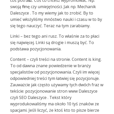
coś potrafisz. Coś co chcesz wypromować. Np.
swoją firmę czy umiejętności. Jak np. Mechanik
Daleszyce . To my wiemy jak to zrobić. By to
umieć włożyliśmy mnóstwo nauki i czasu w to by
się tego nauczyć. Teraz na tym zarabiamy.
Linki – bez tego ani rusz. To właśnie za to płaci
się najwięcej. Linki są drogie i muszą być. To
podstawa pozycjonowania.
Content – czyli treści na stronie. Content is king.
To od dawna znane powiedzenie w branży
specjalistów od pozycjonowania. Czyli im więcej
odpowiedniej treści tym łatwiej się pozycjonuje.
Zauważcie jak często używamy tych dwóch fraz w
tekście: pozycjonowanie stron www Daleszyce
czyli SEO Daleszyce . Tekst który
wyprodukowaliśmy ma około 10 tyś znaków ze
spacjami. Jeśli liczyć, że ktoś kto to pisze bierze