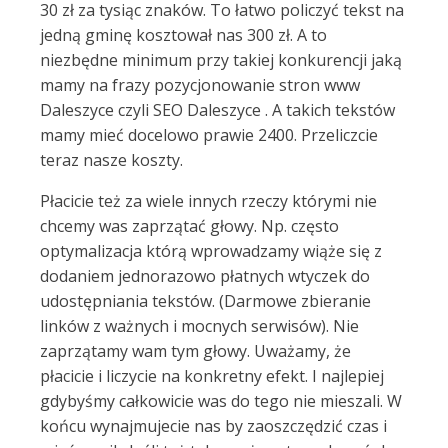
30 zł za tysiąc znaków. To łatwo policzyć tekst na
jedną gminę kosztował nas 300 zł. A to
niezbędne minimum przy takiej konkurencji jaką
mamy na frazy pozycjonowanie stron www
Daleszyce czyli SEO Daleszyce . A takich tekstów
mamy mieć docelowo prawie 2400. Przeliczcie
teraz nasze koszty.
Płacicie też za wiele innych rzeczy którymi nie
chcemy was zaprzątać głowy. Np. często
optymalizacja którą wprowadzamy wiąże się z
dodaniem jednorazowo płatnych wtyczek do
udostępniania tekstów. (Darmowe zbieranie
linków z ważnych i mocnych serwisów). Nie
zaprzątamy wam tym głowy. Uważamy, że
płacicie i liczycie na konkretny efekt. I najlepiej
gdybyśmy całkowicie was do tego nie mieszali. W
końcu wynajmujecie nas by zaoszczędzić czas i