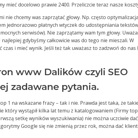
my mieć docelowo prawie 2400. Przeliczcie teraz nasze koszt
rymi nie chcemy was zaprzątać głowy. Np. często optymalizacj
em jednorazowo płatnych wtyczek do udostępniania tekstów
i mocnych serwisów). Nie zaprzątamy wam tym głowy. Uważ
. I najlepiej gdybyśmy całkowicie was do tego nie mieszali. W
czas i mieć wynik. Jeśli też tak uważasz to zadzwoń do nas 
ron www Dalików czyli SEO
iej zadawane pytania.
op 1 na wskazane frazy – tak i nie. Prawda jest taka, że takie
sie który wystąpił kilka lat temu z katalogowaniem (Firmy top
ierwszą setkę wyników wyszukiwania) nie można uczciwie dać
algorytmy Google się nie zmienią przez rok, można dać klien