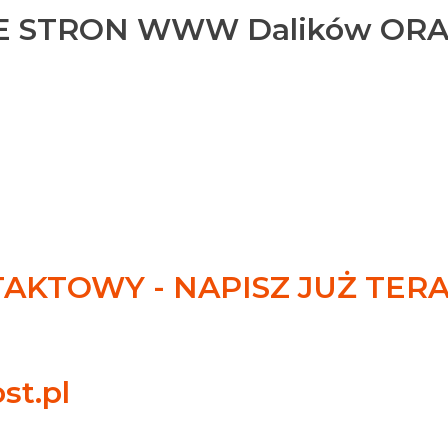
 STRON WWW Dalików OR
KTOWY - NAPISZ JUŻ TER
st.pl