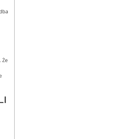
 dba
. Że
e
LI