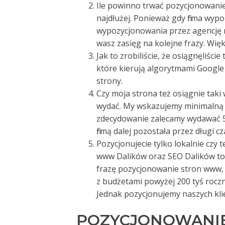
Ile powinno trwać pozycjonowanie –
najdłużej. Ponieważ gdy firma wyp
wypozycjonowania przez agencję r
wasz zasięg na kolejne frazy. Więk
Jak to zrobiliście, że osiągnęliści
które kierują algorytmami Google 
strony.
Czy moja strona też osiągnie taki
wydać. My wskazujemy minimalną w
zdecydowanie zalecamy wydawać 50
firmą dalej pozostała przez długi cz
Pozycjonujecie tylko lokalnie czy 
www Dalików oraz SEO Dalików to
frazę pozycjonowanie stron www, cz
z budżetami powyżej 200 tyś roczni
Jednak pozycjonujemy naszych kli
POZYCJONOWANIE