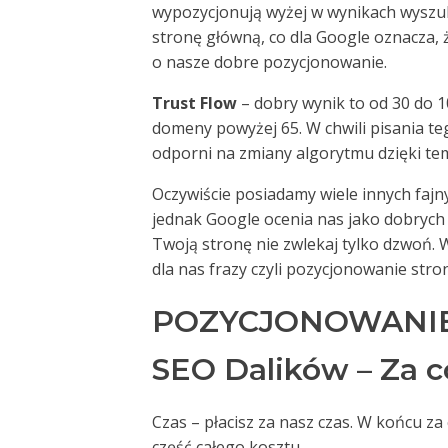
wypozycjonują wyżej w wynikach wyszuki
stronę główną, co dla Google oznacza,
o nasze dobre pozycjonowanie.
Trust Flow
– dobry wynik to od 30 do 1
domeny powyżej 65. W chwili pisania te
odporni na zmiany algorytmu dzięki te
Oczywiście posiadamy wiele innych fajny
jednak Google ocenia nas jako dobrych 
Twoją stronę nie zwlekaj tylko dzwoń.
dla nas frazy czyli pozycjonowanie str
POZYCJONOWANIE
SEO Dalików – Za c
Czas – płacisz za nasz czas. W końcu z
część całego kosztu.