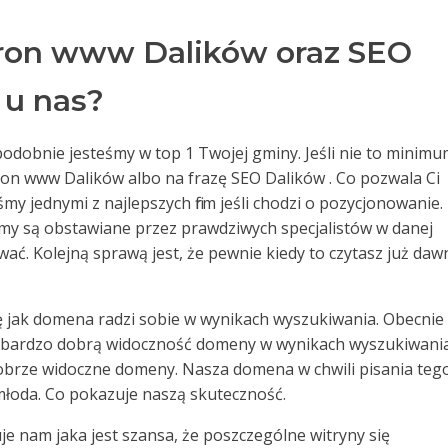
ron www Dalików oraz SEO
 u nas?
odobnie jesteśmy w top 1 Twojej gminy. Jeśli nie to minim
ron www Dalików albo na frazę SEO Dalików . Co pozwala Ci
my jednymi z najlepszych firm jeśli chodzi o pozycjonowanie.
zemy są obstawiane przez prawdziwych specjalistów w danej
ować. Kolejną sprawą jest, że pewnie kiedy to czytasz już da
ę jak domena radzi sobie w wynikach wyszukiwania. Obecnie
 bardzo dobrą widoczność domeny w wynikach wyszukiwania
 dobrze widoczne domeny. Nasza domena w chwili pisania teg
 młoda. Co pokazuje naszą skuteczność.
e nam jaka jest szansa, że poszczególne witryny się