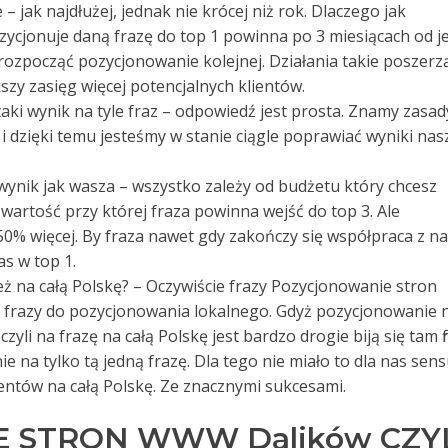
 jak najdłużej, jednak nie krócej niż rok. Dlaczego jak
ozycjonuje daną frazę do top 1 powinna po 3 miesiącach od je
ozpocząć pozycjonowanie kolejnej. Działania takie poszerz
szy zasięg więcej potencjalnych klientów.
e taki wynik na tyle fraz – odpowiedź jest prosta. Znamy zasad
i dzięki temu jesteśmy w stanie ciągle poprawiać wyniki nas
 wynik jak wasza – wszystko zależy od budżetu który chcesz
artość przy której fraza powinna wejść do top 3. Ale
% więcej. By fraza nawet gdy zakończy się współpraca z n
as w top 1.
też na całą Polskę? – Oczywiście frazy Pozycjonowanie stron
 frazy do pozycjonowania lokalnego. Gdyż pozycjonowanie 
yli na frazę na całą Polskę jest bardzo drogie biją się tam f
e na tylko tą jedną frazę. Dla tego nie miało to dla nas sens
entów na całą Polskę. Ze znacznymi sukcesami.
 STRON WWW Dalików CZY