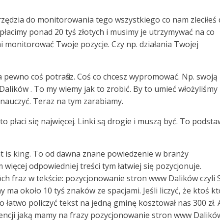
arzędzia do monitorowania tego wszystkiego co nam zleciłeś
płacimy ponad 20 tyś złotych i musimy je utrzymywać na co
 monitorować Twoje pozycje. Czy np. działania Twojej
na pewno coś potrafisz. Coś co chcesz wypromować. Np. swoją
 Dalików . To my wiemy jak to zrobić. By to umieć włożyliśmy
 nauczyć. Teraz na tym zarabiamy.
 to płaci się najwięcej. Linki są drogie i muszą być. To podst
ent is king. To od dawna znane powiedzenie w branży
 więcej odpowiedniej treści tym łatwiej się pozycjonuje.
ch fraz w tekście: pozycjonowanie stron www Dalików czyli
ma około 10 tyś znaków ze spacjami. Jeśli liczyć, że ktoś kt
To łatwo policzyć tekst na jedną gminę kosztował nas 300 zł. 
encji jaką mamy na frazy pozycjonowanie stron www Dalikó