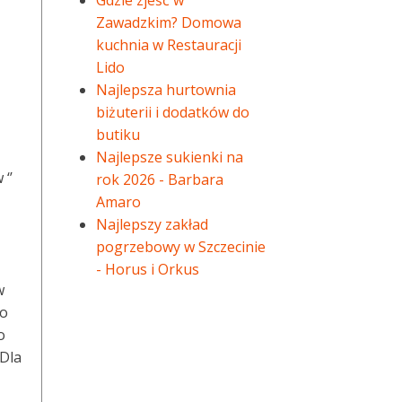
Gdzie zjeść w
Zawadzkim? Domowa
kuchnia w Restauracji
Lido
Najlepsza hurtownia
biżuterii i dodatków do
butiku
Najlepsze sukienki na
‘’
rok 2026 - Barbara
Amaro
Najlepszy zakład
pogrzebowy w Szczecinie
- Horus i Orkus
w
to
o
 Dla