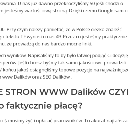
wania. U nas już dawno przekroczyliśmy 50 jeśli chodzi o
 że jesteśmy wartościową stroną. Dzięki czemu Google samo
00. Przy czym należy pamiętać, że w Polsce ciężko znaleźć
go tekstu TF wynosi u nas 49. Przez co jesteśmy praktycznie
mu, że prowadzą do nas bardzo mocne linki.
ch wyników. Napisaliśmy to by było łatwiej podjąć Ci decyzję
speców. Jeśli chcesz byśmy tak samo jakościowo prowadzili
 W końcu jakoś osiągnęliśmy topowe pozycje na najważniejsz
on www Dalików oraz SEO Dalików .
 STRON WWW Dalików CZY
o faktycznie płacę?
a coś musimy żyć i opłacać pracowników. To akurat najtańsza