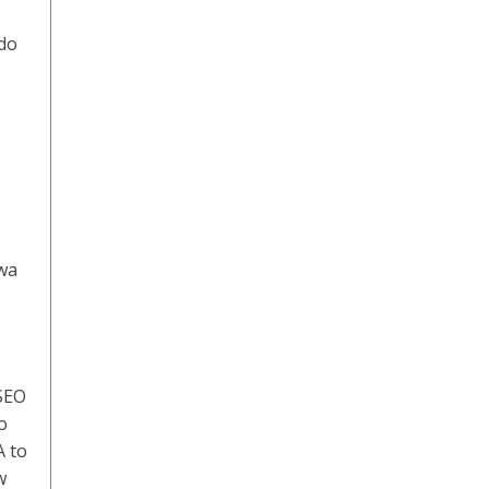
 do
awa
 SEO
o
A to
w