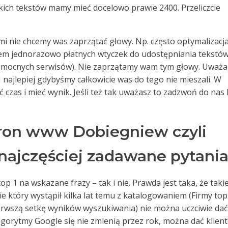
kich tekstów mamy mieć docelowo prawie 2400. Przeliczcie
rymi nie chcemy was zaprzątać głowy. Np. często optymalizacj
em jednorazowo płatnych wtyczek do udostępniania tekstów
i mocnych serwisów). Nie zaprzątamy wam tym głowy. Uważ
. I najlepiej gdybyśmy całkowicie was do tego nie mieszali. W
czas i mieć wynik. Jeśli też tak uważasz to zadzwoń do nas 
ron www Dobiegniew czyli
ajczęściej zadawane pytania
op 1 na wskazane frazy – tak i nie. Prawda jest taka, że takie
sie który wystąpił kilka lat temu z katalogowaniem (Firmy top
ierwszą setkę wyników wyszukiwania) nie można uczciwie dać
algorytmy Google się nie zmienią przez rok, można dać klien