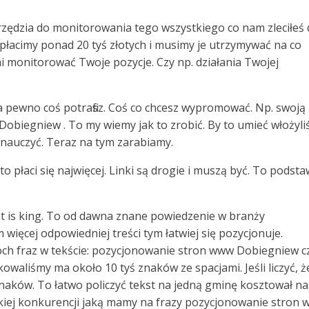
arzędzia do monitorowania tego wszystkiego co nam zleciłeś
płacimy ponad 20 tyś złotych i musimy je utrzymywać na co
 monitorować Twoje pozycje. Czy np. działania Twojej
na pewno coś potrafisz. Coś co chcesz wypromować. Np. swoją
k Dobiegniew . To my wiemy jak to zrobić. By to umieć włożyl
 nauczyć. Teraz na tym zarabiamy.
 to płaci się najwięcej. Linki są drogie i muszą być. To podst
ent is king. To od dawna znane powiedzenie w branży
 więcej odpowiedniej treści tym łatwiej się pozycjonuje.
ch fraz w tekście: pozycjonowanie stron www Dobiegniew cz
waliśmy ma około 10 tyś znaków ze spacjami. Jeśli liczyć, ż
c znaków. To łatwo policzyć tekst na jedną gminę kosztował na
akiej konkurencji jaką mamy na frazy pozycjonowanie stron