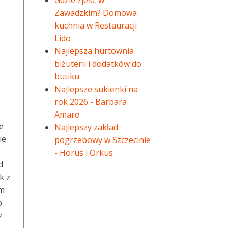
Gdzie zjeść w
Zawadzkim? Domowa
kuchnia w Restauracji
Lido
Najlepsza hurtownia
biżuterii i dodatków do
butiku
Najlepsze sukienki na
rok 2026 - Barbara
Amaro
e
Najlepszy zakład
ie
pogrzebowy w Szczecinie
- Horus i Orkus
d
k z
ym
o
z