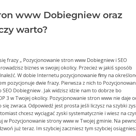
tron www Dobiegniew oraz
czy warto?
zą się frazy „ Pozycjonowanie stron www Dobiegniew i SEO
prowadzisz biznes w swojej okolicy. Przecież w jakiś sposób
dnaleźć. W dobie Internetu pozycjonowanie firmy na określon
sem pozycjonuje dwie frazy. Pierwsza z nich to Pozycjonowan
 SEO Dobiegniew . Jak widzisz idzie nam to dobrze bo
P 3 w Twojej okolicy. Pozycjonowanie stron www nie daje o
się zwraca. Odpowiedź jest prosta jeśli liczysz na szybki zys
natomiast chcesz wyciągać zyski systematycznie i wiesz na cz
stuj w Pozycjonowanie strony www w Twojej gminie. Na pewn
dzwoń już teraz. Im szybciej zaczniesz tym szybciej osiągnies