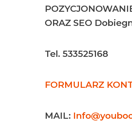
POZYCJONOWANIE
ORAZ SEO Dobieg
Tel. 533525168
FORMULARZ KONTA
MAIL:
Info@youboo