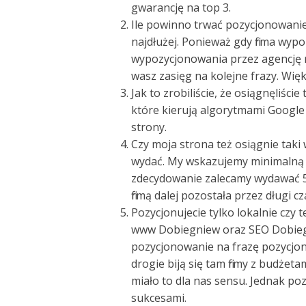
gwarancję na top 3.
Ile powinno trwać pozycjonowanie –
najdłużej. Ponieważ gdy firma wyp
wypozycjonowania przez agencję r
wasz zasięg na kolejne frazy. Więk
Jak to zrobiliście, że osiągnęliści
które kierują algorytmami Google 
strony.
Czy moja strona też osiągnie taki
wydać. My wskazujemy minimalną w
zdecydowanie zalecamy wydawać 50
firmą dalej pozostała przez długi cz
Pozycjonujecie tylko lokalnie czy 
www Dobiegniew oraz SEO Dobiegn
pozycjonowanie na frazę pozycjono
drogie biją się tam firmy z budżeta
miało to dla nas sensu. Jednak po
sukcesami.