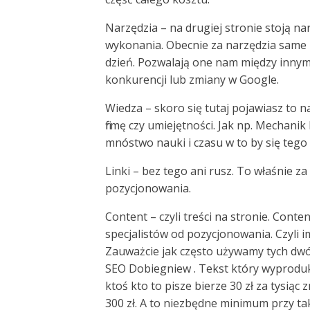
Narzędzia – na drugiej stronie stoją n
wykonania. Obecnie za narzędzia same 
dzień. Pozwalają one nam między innymi
konkurencji lub zmiany w Google.
Wiedza – skoro się tutaj pojawiasz to 
firmę czy umiejętności. Jak np. Mechani
mnóstwo nauki i czasu w to by się tego
Linki – bez tego ani rusz. To właśnie za
pozycjonowania.
Content – czyli treści na stronie. Cont
specjalistów od pozycjonowania. Czyli im
Zauważcie jak często używamy tych dwó
SEO Dobiegniew . Tekst który wyproduko
ktoś kto to pisze bierze 30 zł za tysią
300 zł. A to niezbędne minimum przy t