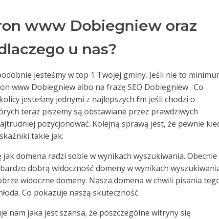
tron www Dobiegniew oraz
dlaczego u nas?
odobnie jesteśmy w top 1 Twojej gminy. Jeśli nie to minim
tron www Dobiegniew albo na frazę SEO Dobiegniew . Co
licy jesteśmy jednymi z najlepszych firm jeśli chodzi o
tórych teraz piszemy są obstawiane przez prawdziwych
 najtrudniej pozycjonować. Kolejną sprawą jest, że pewnie kie
kaźniki takie jak:
ę jak domena radzi sobie w wynikach wyszukiwania. Obecnie
 bardzo dobrą widoczność domeny w wynikach wyszukiwania
 dobrze widoczne domeny. Nasza domena w chwili pisania teg
 młoda. Co pokazuje naszą skuteczność.
e nam jaka jest szansa, że poszczególne witryny się