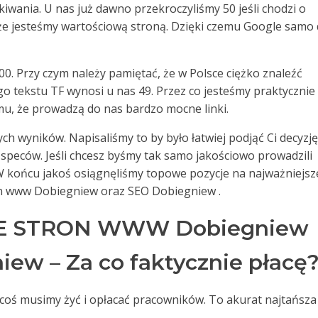
wania. U nas już dawno przekroczyliśmy 50 jeśli chodzi o
 że jesteśmy wartościową stroną. Dzięki czemu Google samo
00. Przy czym należy pamiętać, że w Polsce ciężko znaleźć
go tekstu TF wynosi u nas 49. Przez co jesteśmy praktycznie
mu, że prowadzą do nas bardzo mocne linki.
ch wyników. Napisaliśmy to by było łatwiej podjąć Ci decyzję
speców. Jeśli chcesz byśmy tak samo jakościowo prowadzili
 W końcu jakoś osiągnęliśmy topowe pozycje na najważniejsz
ron www Dobiegniew oraz SEO Dobiegniew .
 STRON WWW Dobiegniew
ew – Za co faktycznie płacę
a coś musimy żyć i opłacać pracowników. To akurat najtańsza