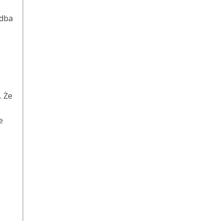
 dba
. Że
e
?