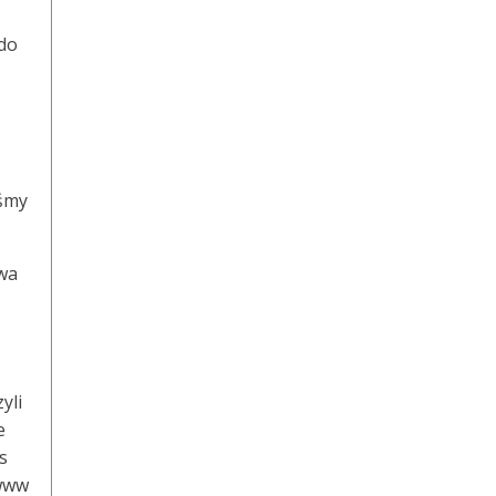
 do
iśmy
awa
yli
e
s
 www