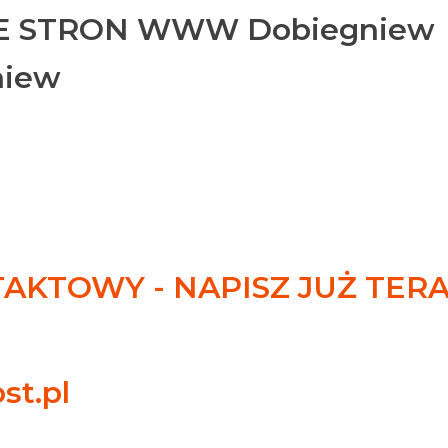
 STRON WWW Dobiegniew
niew
KTOWY - NAPISZ JUŻ TER
st.pl