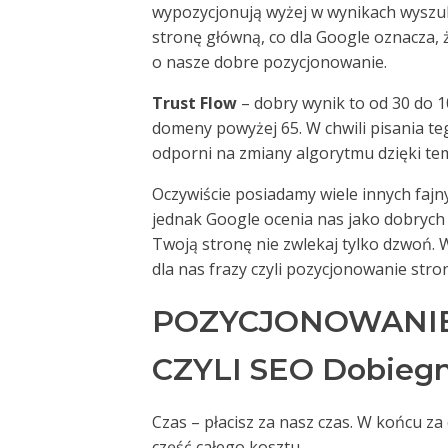
wypozycjonują wyżej w wynikach wyszuki
stronę główną, co dla Google oznacza,
o nasze dobre pozycjonowanie.
Trust Flow
– dobry wynik to od 30 do 1
domeny powyżej 65. W chwili pisania te
odporni na zmiany algorytmu dzięki te
Oczywiście posiadamy wiele innych fajny
jednak Google ocenia nas jako dobrych 
Twoją stronę nie zwlekaj tylko dzwoń.
dla nas frazy czyli pozycjonowanie st
POZYCJONOWANIE
CZYLI SEO Dobiegni
Czas – płacisz za nasz czas. W końcu z
część całego kosztu.