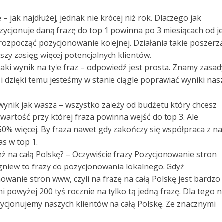
 jak najdłużej, jednak nie krócej niż rok. Dlaczego jak
ozycjonuje daną frazę do top 1 powinna po 3 miesiącach od je
ozpocząć pozycjonowanie kolejnej. Działania takie poszerz
szy zasięg więcej potencjalnych klientów.
e taki wynik na tyle fraz – odpowiedź jest prosta. Znamy zasad
i dzięki temu jesteśmy w stanie ciągle poprawiać wyniki nas
 wynik jak wasza – wszystko zależy od budżetu który chcesz
artość przy której fraza powinna wejść do top 3. Ale
% więcej. By fraza nawet gdy zakończy się współpraca z n
as w top 1.
też na całą Polskę? – Oczywiście frazy Pozycjonowanie stron
iew to frazy do pozycjonowania lokalnego. Gdyż
wanie stron www, czyli na frazę na całą Polskę jest bardzo
mi powyżej 200 tyś rocznie na tylko tą jedną frazę. Dla tego n
zycjonujemy naszych klientów na całą Polskę. Ze znacznymi