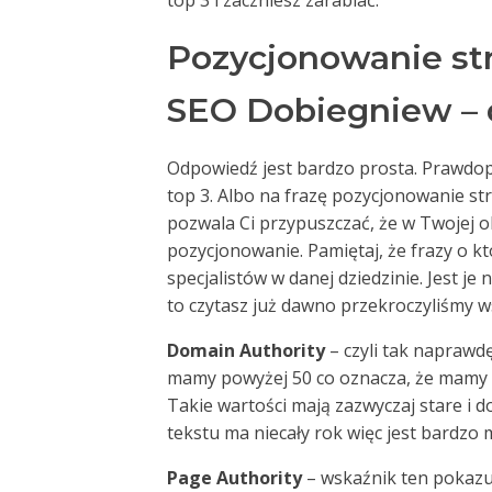
top 3 i zaczniesz zarabiać.
Pozycjonowanie s
SEO Dobiegniew – 
Odpowiedź jest bardzo prosta. Prawdop
top 3. Albo na frazę pozycjonowanie s
pozwala Ci przypuszczać, że w Twojej oko
pozycjonowanie. Pamiętaj, że frazy o k
specjalistów w danej dziedzinie. Jest je
to czytasz już dawno przekroczyliśmy ws
Domain Authority
– czyli tak naprawd
mamy powyżej 50 co oznacza, że mamy
Takie wartości mają zazwyczaj stare i
tekstu ma niecały rok więc jest bardzo
Page Authority
– wskaźnik ten pokazuj