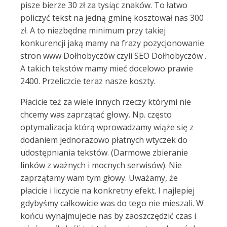
pisze bierze 30 zł za tysiąc znaków. To łatwo
policzyć tekst na jedną gminę kosztował nas 300
zł. A to niezbędne minimum przy takiej
konkurencji jaką mamy na frazy pozycjonowanie
stron www Dołhobyczów czyli SEO Dołhobyczów .
A takich tekstów mamy mieć docelowo prawie
2400. Przeliczcie teraz nasze koszty.
Płacicie też za wiele innych rzeczy którymi nie
chcemy was zaprzątać głowy. Np. często
optymalizacja którą wprowadzamy wiąże się z
dodaniem jednorazowo płatnych wtyczek do
udostępniania tekstów. (Darmowe zbieranie
linków z ważnych i mocnych serwisów). Nie
zaprzątamy wam tym głowy. Uważamy, że
płacicie i liczycie na konkretny efekt. I najlepiej
gdybyśmy całkowicie was do tego nie mieszali. W
końcu wynajmujecie nas by zaoszczędzić czas i