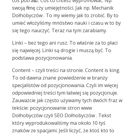
coś potrafisz. Coś co chcesz wypromować. Np.
swoją firmę czy umiejętności. Jak np. Mechanik
Dołhobyczów . To my wiemy jak to zrobić. By to
umieć włożyliśmy mnóstwo nauki i czasu w to by
się tego nauczyć. Teraz na tym zarabiamy.
Linki – bez tego ani rusz. To właśnie za to płaci
się najwięcej. Linki są drogie i muszą być. To
podstawa pozycjonowania.
Content – czyli treści na stronie. Content is king.
To od dawna znane powiedzenie w branży
specjalistów od pozycjonowania. Czyli im więcej
odpowiedniej treści tym łatwiej się pozycjonuje.
Zauważcie jak często używamy tych dwóch fraz w
tekście: pozycjonowanie stron www
Dołhobyczów czyli SEO Dołhobyczów . Tekst
który wyprodukowaliśmy ma około 10 tyś
znaków ze spacjami. Jeśli liczyć, że ktoś kto to