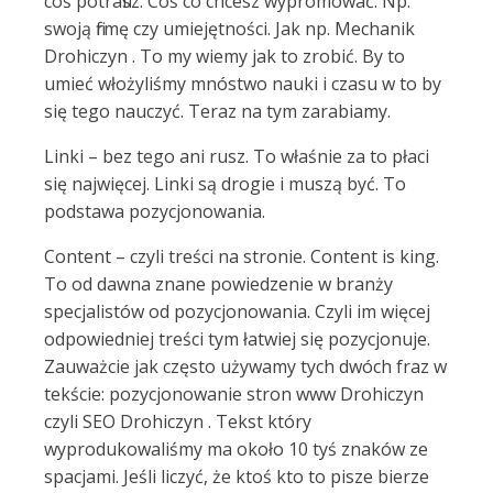
coś potrafisz. Coś co chcesz wypromować. Np.
swoją firmę czy umiejętności. Jak np. Mechanik
Drohiczyn . To my wiemy jak to zrobić. By to
umieć włożyliśmy mnóstwo nauki i czasu w to by
się tego nauczyć. Teraz na tym zarabiamy.
Linki – bez tego ani rusz. To właśnie za to płaci
się najwięcej. Linki są drogie i muszą być. To
podstawa pozycjonowania.
Content – czyli treści na stronie. Content is king.
To od dawna znane powiedzenie w branży
specjalistów od pozycjonowania. Czyli im więcej
odpowiedniej treści tym łatwiej się pozycjonuje.
Zauważcie jak często używamy tych dwóch fraz w
tekście: pozycjonowanie stron www Drohiczyn
czyli SEO Drohiczyn . Tekst który
wyprodukowaliśmy ma około 10 tyś znaków ze
spacjami. Jeśli liczyć, że ktoś kto to pisze bierze