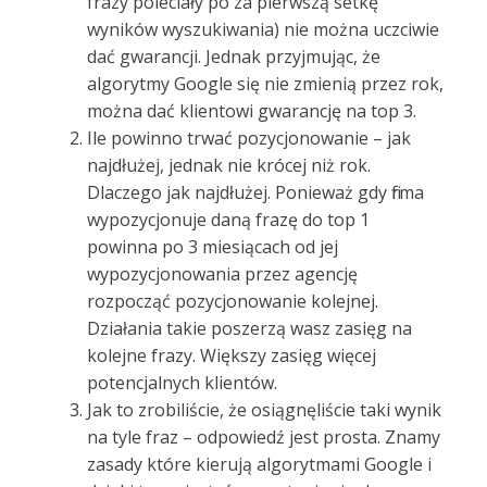
frazy poleciały po za pierwszą setkę
wyników wyszukiwania) nie można uczciwie
dać gwarancji. Jednak przyjmując, że
algorytmy Google się nie zmienią przez rok,
można dać klientowi gwarancję na top 3.
Ile powinno trwać pozycjonowanie – jak
najdłużej, jednak nie krócej niż rok.
Dlaczego jak najdłużej. Ponieważ gdy firma
wypozycjonuje daną frazę do top 1
powinna po 3 miesiącach od jej
wypozycjonowania przez agencję
rozpocząć pozycjonowanie kolejnej.
Działania takie poszerzą wasz zasięg na
kolejne frazy. Większy zasięg więcej
potencjalnych klientów.
Jak to zrobiliście, że osiągnęliście taki wynik
na tyle fraz – odpowiedź jest prosta. Znamy
zasady które kierują algorytmami Google i