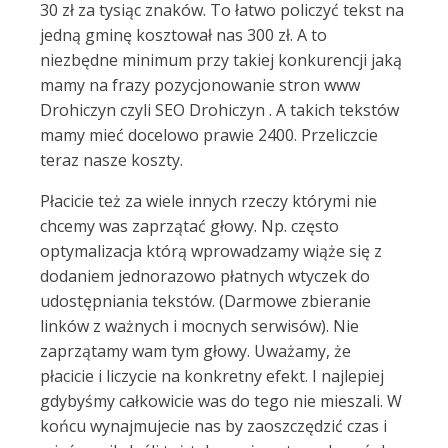
30 zł za tysiąc znaków. To łatwo policzyć tekst na
jedną gminę kosztował nas 300 zł. A to
niezbędne minimum przy takiej konkurencji jaką
mamy na frazy pozycjonowanie stron www
Drohiczyn czyli SEO Drohiczyn . A takich tekstów
mamy mieć docelowo prawie 2400. Przeliczcie
teraz nasze koszty.
Płacicie też za wiele innych rzeczy którymi nie
chcemy was zaprzątać głowy. Np. często
optymalizacja którą wprowadzamy wiąże się z
dodaniem jednorazowo płatnych wtyczek do
udostępniania tekstów. (Darmowe zbieranie
linków z ważnych i mocnych serwisów). Nie
zaprzątamy wam tym głowy. Uważamy, że
płacicie i liczycie na konkretny efekt. I najlepiej
gdybyśmy całkowicie was do tego nie mieszali. W
końcu wynajmujecie nas by zaoszczędzić czas i