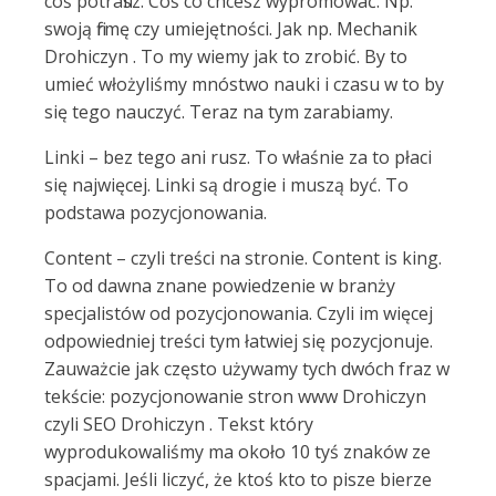
coś potrafisz. Coś co chcesz wypromować. Np.
swoją firmę czy umiejętności. Jak np. Mechanik
Drohiczyn . To my wiemy jak to zrobić. By to
umieć włożyliśmy mnóstwo nauki i czasu w to by
się tego nauczyć. Teraz na tym zarabiamy.
Linki – bez tego ani rusz. To właśnie za to płaci
się najwięcej. Linki są drogie i muszą być. To
podstawa pozycjonowania.
Content – czyli treści na stronie. Content is king.
To od dawna znane powiedzenie w branży
specjalistów od pozycjonowania. Czyli im więcej
odpowiedniej treści tym łatwiej się pozycjonuje.
Zauważcie jak często używamy tych dwóch fraz w
tekście: pozycjonowanie stron www Drohiczyn
czyli SEO Drohiczyn . Tekst który
wyprodukowaliśmy ma około 10 tyś znaków ze
spacjami. Jeśli liczyć, że ktoś kto to pisze bierze