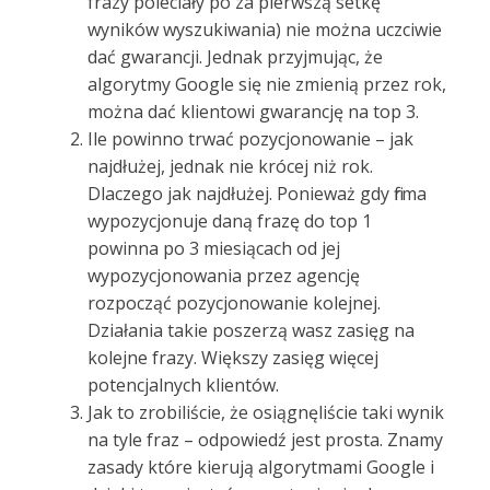
frazy poleciały po za pierwszą setkę
wyników wyszukiwania) nie można uczciwie
dać gwarancji. Jednak przyjmując, że
algorytmy Google się nie zmienią przez rok,
można dać klientowi gwarancję na top 3.
Ile powinno trwać pozycjonowanie – jak
najdłużej, jednak nie krócej niż rok.
Dlaczego jak najdłużej. Ponieważ gdy firma
wypozycjonuje daną frazę do top 1
powinna po 3 miesiącach od jej
wypozycjonowania przez agencję
rozpocząć pozycjonowanie kolejnej.
Działania takie poszerzą wasz zasięg na
kolejne frazy. Większy zasięg więcej
potencjalnych klientów.
Jak to zrobiliście, że osiągnęliście taki wynik
na tyle fraz – odpowiedź jest prosta. Znamy
zasady które kierują algorytmami Google i