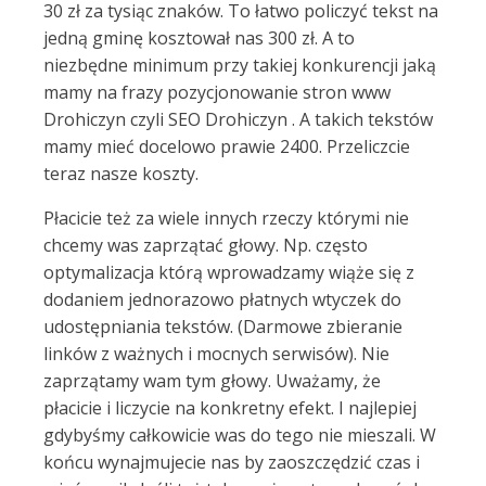
30 zł za tysiąc znaków. To łatwo policzyć tekst na
jedną gminę kosztował nas 300 zł. A to
niezbędne minimum przy takiej konkurencji jaką
mamy na frazy pozycjonowanie stron www
Drohiczyn czyli SEO Drohiczyn . A takich tekstów
mamy mieć docelowo prawie 2400. Przeliczcie
teraz nasze koszty.
Płacicie też za wiele innych rzeczy którymi nie
chcemy was zaprzątać głowy. Np. często
optymalizacja którą wprowadzamy wiąże się z
dodaniem jednorazowo płatnych wtyczek do
udostępniania tekstów. (Darmowe zbieranie
linków z ważnych i mocnych serwisów). Nie
zaprzątamy wam tym głowy. Uważamy, że
płacicie i liczycie na konkretny efekt. I najlepiej
gdybyśmy całkowicie was do tego nie mieszali. W
końcu wynajmujecie nas by zaoszczędzić czas i