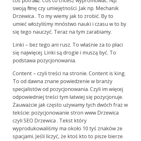
coś potrafisz. Coś co chcesz wypromować. Np.
swoją firmę czy umiejętności. Jak np. Mechanik
Drzewica . To my wiemy jak to zrobić. By to
umieć włożyliśmy mnóstwo nauki i czasu w to by
się tego nauczyć. Teraz na tym zarabiamy.
Linki – bez tego ani rusz. To właśnie za to płaci
się najwięcej. Linki są drogie i muszą być. To
podstawa pozycjonowania.
Content – czyli treści na stronie. Content is king.
To od dawna znane powiedzenie w branży
specjalistów od pozycjonowania. Czyli im więcej
odpowiedniej treści tym łatwiej się pozycjonuje.
Zauważcie jak często używamy tych dwóch fraz w
tekście: pozycjonowanie stron www Drzewica
czyli SEO Drzewica . Tekst który
wyprodukowaliśmy ma około 10 tyś znaków ze
spacjami. Jeśli liczyć, że ktoś kto to pisze bierze