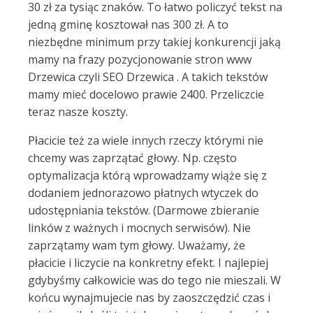
30 zł za tysiąc znaków. To łatwo policzyć tekst na
jedną gminę kosztował nas 300 zł. A to
niezbędne minimum przy takiej konkurencji jaką
mamy na frazy pozycjonowanie stron www
Drzewica czyli SEO Drzewica . A takich tekstów
mamy mieć docelowo prawie 2400. Przeliczcie
teraz nasze koszty.
Płacicie też za wiele innych rzeczy którymi nie
chcemy was zaprzątać głowy. Np. często
optymalizacja którą wprowadzamy wiąże się z
dodaniem jednorazowo płatnych wtyczek do
udostępniania tekstów. (Darmowe zbieranie
linków z ważnych i mocnych serwisów). Nie
zaprzątamy wam tym głowy. Uważamy, że
płacicie i liczycie na konkretny efekt. I najlepiej
gdybyśmy całkowicie was do tego nie mieszali. W
końcu wynajmujecie nas by zaoszczędzić czas i