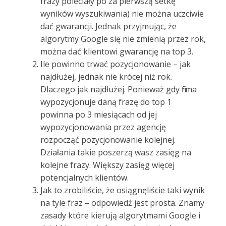
frazy poleciały po za pierwszą setkę
wyników wyszukiwania) nie można uczciwie
dać gwarancji. Jednak przyjmując, że
algorytmy Google się nie zmienią przez rok,
można dać klientowi gwarancję na top 3.
Ile powinno trwać pozycjonowanie – jak
najdłużej, jednak nie krócej niż rok.
Dlaczego jak najdłużej. Ponieważ gdy firma
wypozycjonuje daną frazę do top 1
powinna po 3 miesiącach od jej
wypozycjonowania przez agencję
rozpocząć pozycjonowanie kolejnej.
Działania takie poszerzą wasz zasięg na
kolejne frazy. Większy zasięg więcej
potencjalnych klientów.
Jak to zrobiliście, że osiągnęliście taki wynik
na tyle fraz – odpowiedź jest prosta. Znamy
zasady które kierują algorytmami Google i