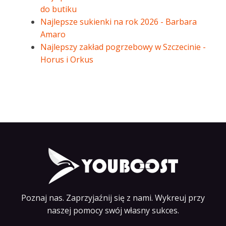
do butiku
Najlepsze sukienki na rok 2026 - Barbara
Amaro
Najlepszy zakład pogrzebowy w Szczecinie -
Horus i Orkus
Poznaj nas. Zaprzyjaźnij się z nami. Wykreuj przy
naszej pomocy swój własny sukces.