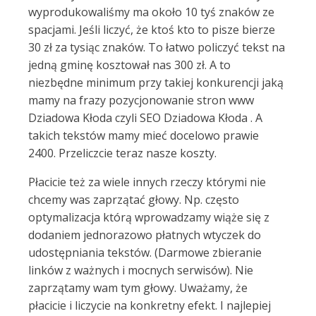
wyprodukowaliśmy ma około 10 tyś znaków ze
spacjami. Jeśli liczyć, że ktoś kto to pisze bierze
30 zł za tysiąc znaków. To łatwo policzyć tekst na
jedną gminę kosztował nas 300 zł. A to
niezbędne minimum przy takiej konkurencji jaką
mamy na frazy pozycjonowanie stron www
Dziadowa Kłoda czyli SEO Dziadowa Kłoda . A
takich tekstów mamy mieć docelowo prawie
2400. Przeliczcie teraz nasze koszty.
Płacicie też za wiele innych rzeczy którymi nie
chcemy was zaprzątać głowy. Np. często
optymalizacja którą wprowadzamy wiąże się z
dodaniem jednorazowo płatnych wtyczek do
udostępniania tekstów. (Darmowe zbieranie
linków z ważnych i mocnych serwisów). Nie
zaprzątamy wam tym głowy. Uważamy, że
płacicie i liczycie na konkretny efekt. I najlepiej