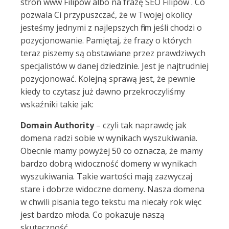
stron www Filipów albo na frazę SEO Filipów . Co
pozwala Ci przypuszczać, że w Twojej okolicy
jesteśmy jednymi z najlepszych firm jeśli chodzi o
pozycjonowanie. Pamiętaj, że frazy o których
teraz piszemy są obstawiane przez prawdziwych
specjalistów w danej dziedzinie. Jest je najtrudniej
pozycjonować. Kolejną sprawą jest, że pewnie
kiedy to czytasz już dawno przekroczyliśmy
wskaźniki takie jak:
Domain Authority
– czyli tak naprawdę jak
domena radzi sobie w wynikach wyszukiwania.
Obecnie mamy powyżej 50 co oznacza, że mamy
bardzo dobrą widoczność domeny w wynikach
wyszukiwania. Takie wartości mają zazwyczaj
stare i dobrze widoczne domeny. Nasza domena
w chwili pisania tego tekstu ma niecały rok więc
jest bardzo młoda. Co pokazuje naszą
skuteczność.