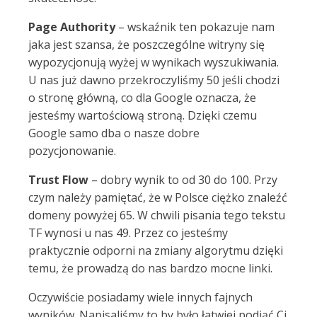
Page Authority
– wskaźnik ten pokazuje nam
jaka jest szansa, że poszczególne witryny się
wypozycjonują wyżej w wynikach wyszukiwania.
U nas już dawno przekroczyliśmy 50 jeśli chodzi
o stronę główną, co dla Google oznacza, że
jesteśmy wartościową stroną. Dzięki czemu
Google samo dba o nasze dobre
pozycjonowanie.
Trust Flow
– dobry wynik to od 30 do 100. Przy
czym należy pamiętać, że w Polsce ciężko znaleźć
domeny powyżej 65. W chwili pisania tego tekstu
TF wynosi u nas 49. Przez co jesteśmy
praktycznie odporni na zmiany algorytmu dzięki
temu, że prowadzą do nas bardzo mocne linki.
Oczywiście posiadamy wiele innych fajnych
wyników. Napisaliśmy to by było łatwiej podjąć Ci