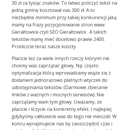
30 zł za tysiąc znaków. To łatwo policzyć tekst na
jedną gminę kosztował nas 300 zł. A to
niezbędne minimum przy takiej konkurencji jaką
mamy na frazy pozycjonowanie stron www
Gierałtowice czyli SEO Gierałtowice . A takich
tekstów mamy mieć docelowo prawie 2400.
Przeliczcie teraz nasze koszty.
Płacicie też za wiele innych rzeczy którymi nie
chcemy was zaprzątać głowy. Np. często
optymalizacja którą wprowadzamy wiąże się z
dodaniem jednorazowo płatnych wtyczek do
udostępniania tekstów. (Darmowe zbieranie
linków z ważnych i mocnych serwisów). Nie
zaprzątamy wam tym głowy. Uważamy, że
płacicie i liczycie na konkretny efekt. I najlepiej
gdybyśmy całkowicie was do tego nie mieszali. W
końcu wynajmujecie nas by zaoszczędzić czas i