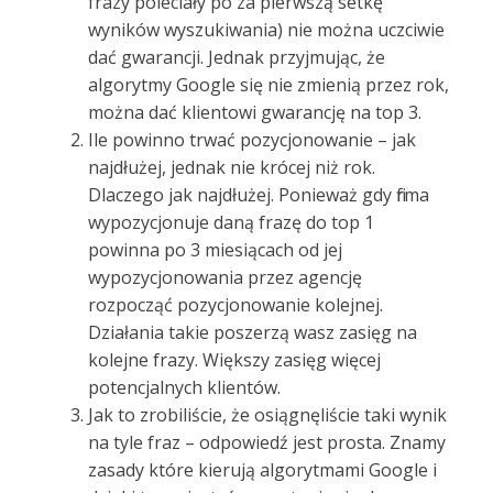
frazy poleciały po za pierwszą setkę
wyników wyszukiwania) nie można uczciwie
dać gwarancji. Jednak przyjmując, że
algorytmy Google się nie zmienią przez rok,
można dać klientowi gwarancję na top 3.
Ile powinno trwać pozycjonowanie – jak
najdłużej, jednak nie krócej niż rok.
Dlaczego jak najdłużej. Ponieważ gdy firma
wypozycjonuje daną frazę do top 1
powinna po 3 miesiącach od jej
wypozycjonowania przez agencję
rozpocząć pozycjonowanie kolejnej.
Działania takie poszerzą wasz zasięg na
kolejne frazy. Większy zasięg więcej
potencjalnych klientów.
Jak to zrobiliście, że osiągnęliście taki wynik
na tyle fraz – odpowiedź jest prosta. Znamy
zasady które kierują algorytmami Google i