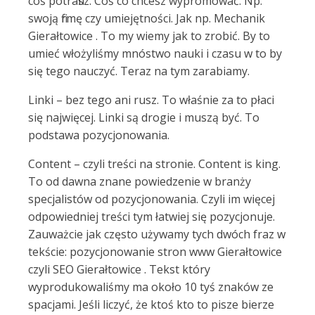
coś potrafisz. Coś co chcesz wypromować. Np.
swoją firmę czy umiejętności. Jak np. Mechanik
Gierałtowice . To my wiemy jak to zrobić. By to
umieć włożyliśmy mnóstwo nauki i czasu w to by
się tego nauczyć. Teraz na tym zarabiamy.
Linki – bez tego ani rusz. To właśnie za to płaci
się najwięcej. Linki są drogie i muszą być. To
podstawa pozycjonowania.
Content – czyli treści na stronie. Content is king.
To od dawna znane powiedzenie w branży
specjalistów od pozycjonowania. Czyli im więcej
odpowiedniej treści tym łatwiej się pozycjonuje.
Zauważcie jak często używamy tych dwóch fraz w
tekście: pozycjonowanie stron www Gierałtowice
czyli SEO Gierałtowice . Tekst który
wyprodukowaliśmy ma około 10 tyś znaków ze
spacjami. Jeśli liczyć, że ktoś kto to pisze bierze