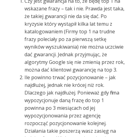
Czy jest gwarancja na to, że będę top 1 na
wskazane frazy – tak i nie. Prawda jest taka,
że takiej gwarancji nie da się dać. Po
kryzysie który wystąpił kilka lat temu z
katalogowaniem (Firmy top 1 na trudne
frazy poleciały po za pierwszą setkę
wyników wyszukiwania) nie można uczciwie
dać gwarancji. Jednak przyjmując, że
algorytmy Google się nie zmienią przez rok,
można dać klientowi gwarancję na top 3.
Ile powinno trwać pozycjonowanie – jak
najdłużej, jednak nie krócej niż rok.
Dlaczego jak najdłużej. Ponieważ gdy firma
wypozycjonuje daną frazę do top 1
powinna po 3 miesiącach od jej
wypozycjonowania przez agencję
rozpocząć pozycjonowanie kolejnej.
Działania takie poszerzą wasz zasięg na