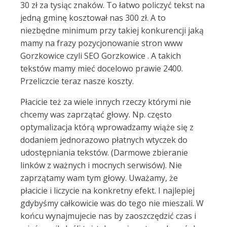
30 zł za tysiąc znaków. To łatwo policzyć tekst na
jedną gminę kosztował nas 300 zł. A to
niezbędne minimum przy takiej konkurencji jaką
mamy na frazy pozycjonowanie stron www
Gorzkowice czyli SEO Gorzkowice . A takich
tekstów mamy mieć docelowo prawie 2400.
Przeliczcie teraz nasze koszty.
Płacicie też za wiele innych rzeczy którymi nie
chcemy was zaprzątać głowy. Np. często
optymalizacja którą wprowadzamy wiąże się z
dodaniem jednorazowo płatnych wtyczek do
udostępniania tekstów. (Darmowe zbieranie
linków z ważnych i mocnych serwisów). Nie
zaprzątamy wam tym głowy. Uważamy, że
płacicie i liczycie na konkretny efekt. I najlepiej
gdybyśmy całkowicie was do tego nie mieszali. W
końcu wynajmujecie nas by zaoszczędzić czas i