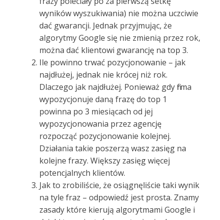
frazy poleciały po za pierwszą setkę
wyników wyszukiwania) nie można uczciwie
dać gwarancji. Jednak przyjmując, że
algorytmy Google się nie zmienią przez rok,
można dać klientowi gwarancję na top 3.
Ile powinno trwać pozycjonowanie – jak
najdłużej, jednak nie krócej niż rok.
Dlaczego jak najdłużej. Ponieważ gdy firma
wypozycjonuje daną frazę do top 1
powinna po 3 miesiącach od jej
wypozycjonowania przez agencję
rozpocząć pozycjonowanie kolejnej.
Działania takie poszerzą wasz zasięg na
kolejne frazy. Większy zasięg więcej
potencjalnych klientów.
Jak to zrobiliście, że osiągnęliście taki wynik
na tyle fraz – odpowiedź jest prosta. Znamy
zasady które kierują algorytmami Google i