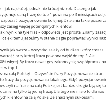
 jak najdłużej, jednak nie krócej niż rok. Dlaczego jak
ozycjonuje daną frazę do top 1 powinna po 3 miesiącach od je
ozpocząć pozycjonowanie kolejnej. Działania takie poszerz
szy zasięg więcej potencjalnych klientów.
e taki wynik na tyle fraz – odpowiedź jest prosta. Znamy zasad
i dzięki temu jesteśmy w stanie ciągle poprawiać wyniki nas
 wynik jak wasza – wszystko zależy od budżetu który chcesz
artość przy której fraza powinna wejść do top 3. Ale
% więcej. By fraza nawet gdy zakończy się współpraca z n
as w top 1.
też na całą Polskę? – Oczywiście frazy Pozycjonowanie stron
to frazy do pozycjonowania lokalnego. Gdyż pozycjonowani
 czyli na frazę na całą Polskę jest bardzo drogie biją się t
ocznie na tylko tą jedną frazę. Dla tego nie miało to dla nas
ych klientów na całą Polskę. Ze znacznymi sukcesami.