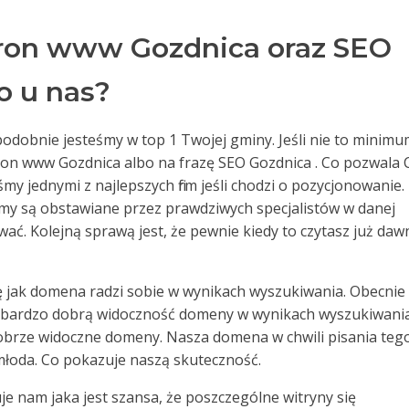
ron www Gozdnica oraz SEO
o u nas?
odobnie jesteśmy w top 1 Twojej gminy. Jeśli nie to minim
ron www Gozdnica albo na frazę SEO Gozdnica . Co pozwala 
my jednymi z najlepszych firm jeśli chodzi o pozycjonowanie.
zemy są obstawiane przez prawdziwych specjalistów w danej
ować. Kolejną sprawą jest, że pewnie kiedy to czytasz już da
ę jak domena radzi sobie w wynikach wyszukiwania. Obecnie
 bardzo dobrą widoczność domeny w wynikach wyszukiwania
 dobrze widoczne domeny. Nasza domena w chwili pisania teg
 młoda. Co pokazuje naszą skuteczność.
e nam jaka jest szansa, że poszczególne witryny się