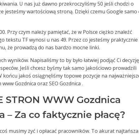
wania. U nas już dawno przekroczyliśmy 50 jeśli chodzi o
 że jesteśmy wartościową stroną. Dzięki czemu Google samo
00. Przy czym należy pamiętać, że w Polsce ciężko znaleźć
go tekstu TF wynosi u nas 49. Przez co jesteśmy praktycznie
mu, że prowadzą do nas bardzo mocne linki.
ch wyników. Napisaliśmy to by było łatwiej podjąć Ci decyzję
speców. Jeśli chcesz byśmy tak samo jakościowo prowadzili
 W końcu jakoś osiągnęliśmy topowe pozycje na najważniejsz
on www Gozdnica oraz SEO Gozdnica .
 STRON WWW Gozdnica
 – Za co faktycznie płacę?
a coś musimy żyć i opłacać pracowników. To akurat najtańsza