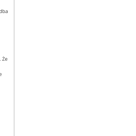
 dba
. Że
e