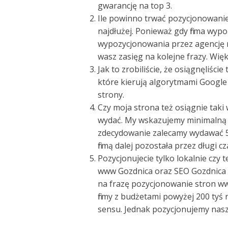
gwarancję na top 3.
Ile powinno trwać pozycjonowanie –
najdłużej. Ponieważ gdy firma wyp
wypozycjonowania przez agencję r
wasz zasięg na kolejne frazy. Więk
Jak to zrobiliście, że osiągnęliści
które kierują algorytmami Google 
strony.
Czy moja strona też osiągnie taki
wydać. My wskazujemy minimalną w
zdecydowanie zalecamy wydawać 50
firmą dalej pozostała przez długi cz
Pozycjonujecie tylko lokalnie czy 
www Gozdnica oraz SEO Gozdnica 
na frazę pozycjonowanie stron www,
firmy z budżetami powyżej 200 tyś r
sensu. Jednak pozycjonujemy nasz