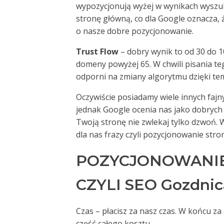
wypozycjonują wyżej w wynikach wyszuki
stronę główną, co dla Google oznacza,
o nasze dobre pozycjonowanie.
Trust Flow
– dobry wynik to od 30 do 1
domeny powyżej 65. W chwili pisania te
odporni na zmiany algorytmu dzięki te
Oczywiście posiadamy wiele innych fajny
jednak Google ocenia nas jako dobrych 
Twoją stronę nie zwlekaj tylko dzwoń.
dla nas frazy czyli pozycjonowanie str
POZYCJONOWANIE
CZYLI SEO Gozdnica
Czas – płacisz za nasz czas. W końcu z
część całego kosztu.