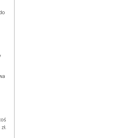
 do
y
awa
toś
zł.