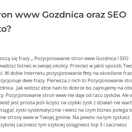
ron www Gozdnica oraz SEO
to?
dnoszą się frazy „ Pozycjonowanie stron www Gozdnica i SEO
owadzisz biznes w swojej okolicy. Przecież w jakiś sposób Two
źć. W dobie Internetu pozycjonowanie firmy na określone fra
zycjonuje dwie frazy. Pierwsza z nich to Pozycjonowanie str
dnica . Jak widzisz idzie nam to dobrze bo zajmujemy na obi
cy. Pozycjonowanie stron www nie daje od razu zysków. Ale 
dź jest prosta jeśli liczysz na szybki zysk z działań nie war
wyciągać zyski systematycznie i wiesz na czym biznes polega t
anie strony www w Twojej gminie. Na pewno na tym zyskasz.
szybciej zaczniesz tym szybciej osiągniesz top 3 i zaczniesz