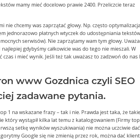
tekstów mamy mieć docelowo prawie 2400. Przeliczcie teraz
rymi nie chcemy was zaprzątać głowy. Np. często optymalizacj
em jednorazowo płatnych wtyczek do udostępniania tekstów
i mocnych serwisów). Nie zaprzątamy wam tym głowy. Uważ
. I najlepiej gdybyśmy całkowicie was do tego nie mieszali. W
czas i mieć wynik. Jeśli też tak uważasz to zadzwoń do nas 
ron www Gozdnica czyli SEO
ciej zadawane pytania.
op 1 na wskazane frazy – tak i nie. Prawda jest taka, że takie
sie który wystąpił kilka lat temu z katalogowaniem (Firmy top
ierwszą setkę wyników wyszukiwania) nie można uczciwie dać
algorytmy Google się nie zmienią przez rok, można dać klien