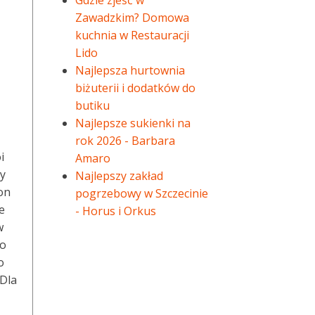
Gdzie zjeść w
Zawadzkim? Domowa
kuchnia w Restauracji
Lido
Najlepsza hurtownia
biżuterii i dodatków do
butiku
Najlepsze sukienki na
rok 2026 - Barbara
i
Amaro
zy
Najlepszy zakład
on
pogrzebowy w Szczecinie
e
- Horus i Orkus
w
to
o
 Dla