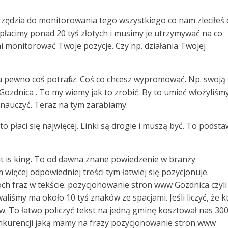
arzędzia do monitorowania tego wszystkiego co nam zleciłeś
płacimy ponad 20 tyś złotych i musimy je utrzymywać na co
 monitorować Twoje pozycje. Czy np. działania Twojej
na pewno coś potrafisz. Coś co chcesz wypromować. Np. swoją
 Gozdnica . To my wiemy jak to zrobić. By to umieć włożyliśm
 nauczyć. Teraz na tym zarabiamy.
 to płaci się najwięcej. Linki są drogie i muszą być. To podst
ent is king. To od dawna znane powiedzenie w branży
 więcej odpowiedniej treści tym łatwiej się pozycjonuje.
ch fraz w tekście: pozycjonowanie stron www Gozdnica czyli
iśmy ma około 10 tyś znaków ze spacjami. Jeśli liczyć, że k
ów. To łatwo policzyć tekst na jedną gminę kosztował nas 300 
nkurencji jaką mamy na frazy pozycjonowanie stron www