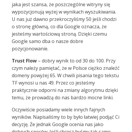
jaka jest szansa, że poszczególne witryny się
wypozycjonują wyżej w wynikach wyszukiwania.
U nas już dawno przekroczyliśmy 50 jeśli chodzi
o stronę główną, co dla Google oznacza, że
jesteśmy wartościową stroną. Dzięki czemu
Google samo dba o nasze dobre
pozycjonowanie.
Trust Flow
– dobry wynik to od 30 do 100. Przy
czym należy pamiętać, że w Polsce ciężko znaleźć
domeny powyżej 65. W chwili pisania tego tekstu
TF wynosi u nas 49. Przez co jesteśmy
praktycznie odporni na zmiany algorytmu dzięki
temu, że prowadzą do nas bardzo mocne linki.
Oczywiście posiadamy wiele innych fajnych
wyników. Napisaliśmy to by było łatwiej podjąć Ci
decyzję. Że jednak Google ocenia nas jako
dobrych speców. Jeśli chcesz byśmy tak samo