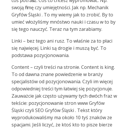
coś potrafisz. Coś co chcesz wypromować. Np.
swoją firmę czy umiejętności. Jak np. Mechanik
Gryfów Śląski . To my wiemy jak to zrobić. By to
umieć włożyliśmy mnóstwo nauki i czasu w to by
się tego nauczyć. Teraz na tym zarabiamy.
Linki – bez tego ani rusz. To właśnie za to płaci
się najwięcej. Linki są drogie i muszą być. To
podstawa pozycjonowania.
Content – czyli treści na stronie. Content is king.
To od dawna znane powiedzenie w branży
specjalistów od pozycjonowania. Czyli im więcej
odpowiedniej treści tym łatwiej się pozycjonuje.
Zauważcie jak często używamy tych dwóch fraz w
tekście: pozycjonowanie stron www Gryfów
Śląski czyli SEO Gryfów Śląski . Tekst który
wyprodukowaliśmy ma około 10 tyś znaków ze
spacjami. Jeśli liczyć, że ktoś kto to pisze bierze