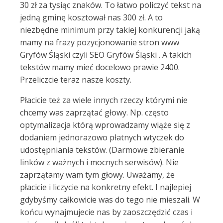
30 zł za tysiąc znaków. To łatwo policzyć tekst na
jedną gminę kosztował nas 300 zł. A to
niezbędne minimum przy takiej konkurencji jaką
mamy na frazy pozycjonowanie stron www
Gryfów Śląski czyli SEO Gryfów Śląski . A takich
tekstów mamy mieć docelowo prawie 2400.
Przeliczcie teraz nasze koszty.
Płacicie też za wiele innych rzeczy którymi nie
chcemy was zaprzątać głowy. Np. często
optymalizacja którą wprowadzamy wiąże się z
dodaniem jednorazowo płatnych wtyczek do
udostępniania tekstów. (Darmowe zbieranie
linków z ważnych i mocnych serwisów). Nie
zaprzątamy wam tym głowy. Uważamy, że
płacicie i liczycie na konkretny efekt. I najlepiej
gdybyśmy całkowicie was do tego nie mieszali. W
końcu wynajmujecie nas by zaoszczędzić czas i