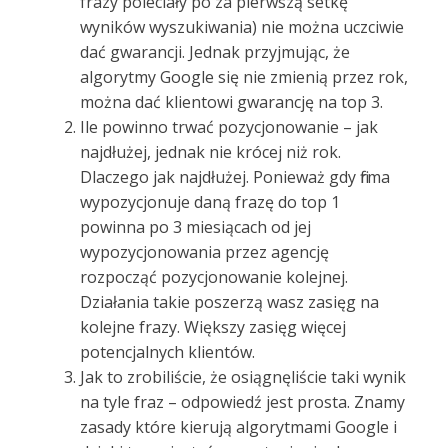
frazy poleciały po za pierwszą setkę
wyników wyszukiwania) nie można uczciwie
dać gwarancji. Jednak przyjmując, że
algorytmy Google się nie zmienią przez rok,
można dać klientowi gwarancję na top 3.
Ile powinno trwać pozycjonowanie – jak
najdłużej, jednak nie krócej niż rok.
Dlaczego jak najdłużej. Ponieważ gdy firma
wypozycjonuje daną frazę do top 1
powinna po 3 miesiącach od jej
wypozycjonowania przez agencję
rozpocząć pozycjonowanie kolejnej.
Działania takie poszerzą wasz zasięg na
kolejne frazy. Większy zasięg więcej
potencjalnych klientów.
Jak to zrobiliście, że osiągnęliście taki wynik
na tyle fraz – odpowiedź jest prosta. Znamy
zasady które kierują algorytmami Google i