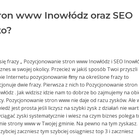
ron www Inowłódz oraz SEO
to?
ą się frazy „ Pozycjonowanie stron www Inowłódz i SEO Inowł
biznes w swojej okolicy. Przecież w jakiś sposób Twoi przyszli
ie Internetu pozycjonowanie firmy na określone frazy to
jonuje dwie frazy. Pierwsza z nich to Pozycjonowanie stron
włódz . Jak widzisz idzie nam to dobrze bo zajmujemy na obi
cy. Pozycjonowanie stron www nie daje od razu zysków. Ale 
dź jest prosta jeśli liczysz na szybki zysk z działań nie war
wyciągać zyski systematycznie i wiesz na czym biznes polega t
anie strony www w Twojej gminie. Na pewno na tym zyskasz.
szybciej zaczniesz tym szybciej osiągniesz top 3 i zaczniesz