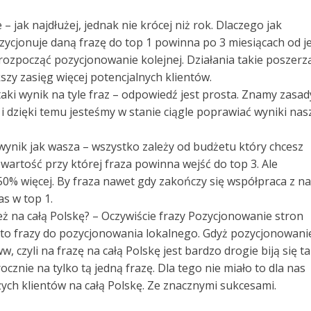
 jak najdłużej, jednak nie krócej niż rok. Dlaczego jak
ozycjonuje daną frazę do top 1 powinna po 3 miesiącach od je
ozpocząć pozycjonowanie kolejnej. Działania takie poszerz
szy zasięg więcej potencjalnych klientów.
e taki wynik na tyle fraz – odpowiedź jest prosta. Znamy zasad
i dzięki temu jesteśmy w stanie ciągle poprawiać wyniki nas
 wynik jak wasza – wszystko zależy od budżetu który chcesz
artość przy której fraza powinna wejść do top 3. Ale
% więcej. By fraza nawet gdy zakończy się współpraca z n
as w top 1.
też na całą Polskę? – Oczywiście frazy Pozycjonowanie stron
to frazy do pozycjonowania lokalnego. Gdyż pozycjonowani
 czyli na frazę na całą Polskę jest bardzo drogie biją się t
ocznie na tylko tą jedną frazę. Dla tego nie miało to dla nas
ych klientów na całą Polskę. Ze znacznymi sukcesami.