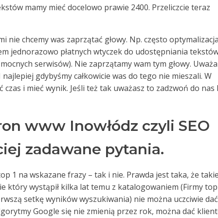
tekstów mamy mieć docelowo prawie 2400. Przeliczcie teraz
rymi nie chcemy was zaprzątać głowy. Np. często optymalizacj
em jednorazowo płatnych wtyczek do udostępniania tekstów
i mocnych serwisów). Nie zaprzątamy wam tym głowy. Uważ
. I najlepiej gdybyśmy całkowicie was do tego nie mieszali. W
czas i mieć wynik. Jeśli też tak uważasz to zadzwoń do nas 
ron www Inowłódz czyli SEO
ciej zadawane pytania.
op 1 na wskazane frazy – tak i nie. Prawda jest taka, że takie
sie który wystąpił kilka lat temu z katalogowaniem (Firmy top
ierwszą setkę wyników wyszukiwania) nie można uczciwie dać
algorytmy Google się nie zmienią przez rok, można dać klien