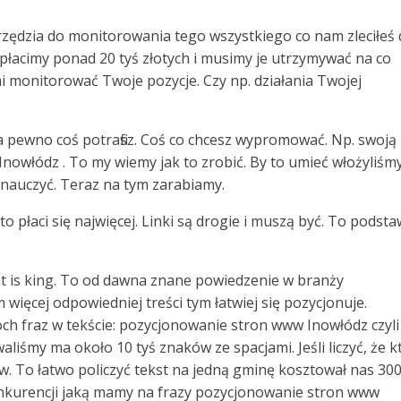
arzędzia do monitorowania tego wszystkiego co nam zleciłeś
płacimy ponad 20 tyś złotych i musimy je utrzymywać na co
 monitorować Twoje pozycje. Czy np. działania Twojej
na pewno coś potrafisz. Coś co chcesz wypromować. Np. swoją
 Inowłódz . To my wiemy jak to zrobić. By to umieć włożyliśm
 nauczyć. Teraz na tym zarabiamy.
 to płaci się najwięcej. Linki są drogie i muszą być. To podst
ent is king. To od dawna znane powiedzenie w branży
 więcej odpowiedniej treści tym łatwiej się pozycjonuje.
ch fraz w tekście: pozycjonowanie stron www Inowłódz czyli
iśmy ma około 10 tyś znaków ze spacjami. Jeśli liczyć, że k
ów. To łatwo policzyć tekst na jedną gminę kosztował nas 300 
nkurencji jaką mamy na frazy pozycjonowanie stron www