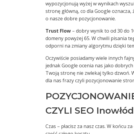
wypozycjonują wyżej w wynikach wyszuki
stronę główną, co dla Google oznacza,
o nasze dobre pozycjonowanie.
Trust Flow
– dobry wynik to od 30 do 1
domeny powyżej 65. W chwili pisania te
odporni na zmiany algorytmu dzięki te
Oczywiście posiadamy wiele innych fajny
jednak Google ocenia nas jako dobrych 
Twoją stronę nie zwlekaj tylko dzwoń.
dla nas frazy czyli pozycjonowanie str
POZYCJONOWANIE
CZYLI SEO Inowłódz
Czas – płacisz za nasz czas. W końcu z
część całego kosztu.