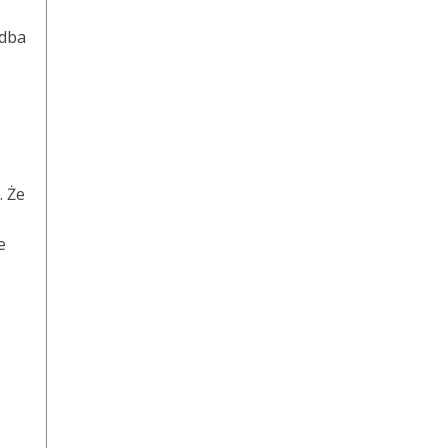
 dba
. Że
e