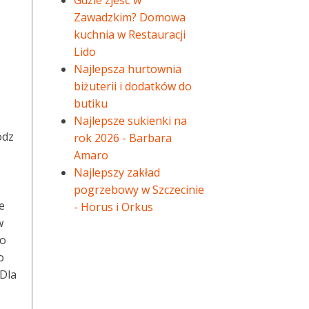
Gdzie zjeść w
Zawadzkim? Domowa
kuchnia w Restauracji
Lido
Najlepsza hurtownia
biżuterii i dodatków do
butiku
Najlepsze sukienki na
ódz
rok 2026 - Barbara
Amaro
Najlepszy zakład
pogrzebowy w Szczecinie
e
- Horus i Orkus
w
to
o
 Dla