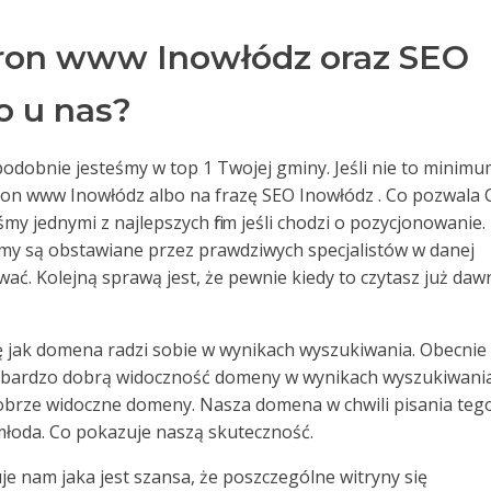
ron www Inowłódz oraz SEO
o u nas?
odobnie jesteśmy w top 1 Twojej gminy. Jeśli nie to minim
ron www Inowłódz albo na frazę SEO Inowłódz . Co pozwala 
my jednymi z najlepszych firm jeśli chodzi o pozycjonowanie.
zemy są obstawiane przez prawdziwych specjalistów w danej
ować. Kolejną sprawą jest, że pewnie kiedy to czytasz już da
ę jak domena radzi sobie w wynikach wyszukiwania. Obecnie
 bardzo dobrą widoczność domeny w wynikach wyszukiwania
 dobrze widoczne domeny. Nasza domena w chwili pisania teg
 młoda. Co pokazuje naszą skuteczność.
e nam jaka jest szansa, że poszczególne witryny się