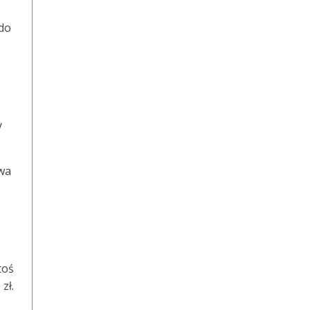
 do
y
awa
toś
zł.