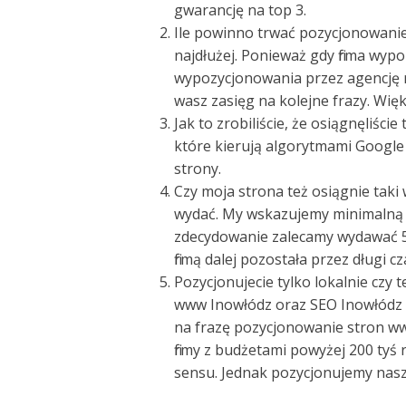
gwarancję na top 3.
Ile powinno trwać pozycjonowanie –
najdłużej. Ponieważ gdy firma wyp
wypozycjonowania przez agencję r
wasz zasięg na kolejne frazy. Więk
Jak to zrobiliście, że osiągnęliści
które kierują algorytmami Google 
strony.
Czy moja strona też osiągnie taki
wydać. My wskazujemy minimalną w
zdecydowanie zalecamy wydawać 50
firmą dalej pozostała przez długi cz
Pozycjonujecie tylko lokalnie czy 
www Inowłódz oraz SEO Inowłódz 
na frazę pozycjonowanie stron www,
firmy z budżetami powyżej 200 tyś r
sensu. Jednak pozycjonujemy nasz