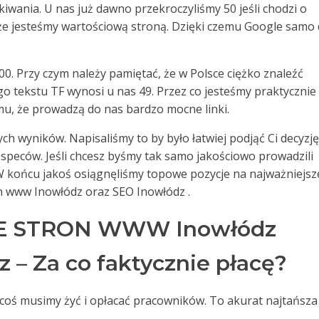
wania. U nas już dawno przekroczyliśmy 50 jeśli chodzi o
 że jesteśmy wartościową stroną. Dzięki czemu Google samo
00. Przy czym należy pamiętać, że w Polsce ciężko znaleźć
go tekstu TF wynosi u nas 49. Przez co jesteśmy praktycznie
mu, że prowadzą do nas bardzo mocne linki.
ch wyników. Napisaliśmy to by było łatwiej podjąć Ci decyzję
speców. Jeśli chcesz byśmy tak samo jakościowo prowadzili
 W końcu jakoś osiągnęliśmy topowe pozycje na najważniejsz
on www Inowłódz oraz SEO Inowłódz .
 STRON WWW Inowłódz
 – Za co faktycznie płacę?
a coś musimy żyć i opłacać pracowników. To akurat najtańsza