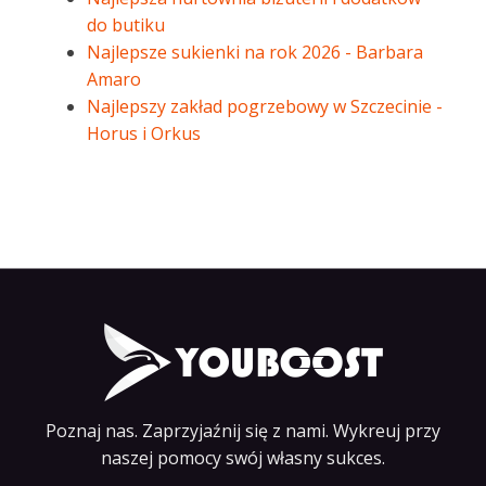
do butiku
Najlepsze sukienki na rok 2026 - Barbara
Amaro
Najlepszy zakład pogrzebowy w Szczecinie -
Horus i Orkus
Poznaj nas. Zaprzyjaźnij się z nami. Wykreuj przy
naszej pomocy swój własny sukces.