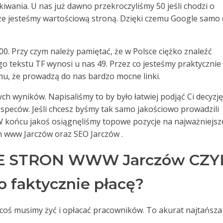
wania. U nas już dawno przekroczyliśmy 50 jeśli chodzi o
 że jesteśmy wartościową stroną. Dzięki czemu Google samo
00. Przy czym należy pamiętać, że w Polsce ciężko znaleźć
go tekstu TF wynosi u nas 49. Przez co jesteśmy praktycznie
mu, że prowadzą do nas bardzo mocne linki.
ch wyników. Napisaliśmy to by było łatwiej podjąć Ci decyzję
speców. Jeśli chcesz byśmy tak samo jakościowo prowadzili
 W końcu jakoś osiągnęliśmy topowe pozycje na najważniejsz
on www Jarczów oraz SEO Jarczów .
 STRON WWW Jarczów CZY
o faktycznie płacę?
a coś musimy żyć i opłacać pracowników. To akurat najtańsza