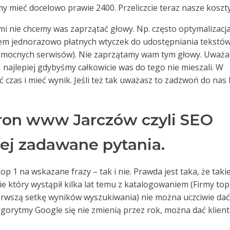
my mieć docelowo prawie 2400. Przeliczcie teraz nasze koszty
rymi nie chcemy was zaprzątać głowy. Np. często optymalizacj
em jednorazowo płatnych wtyczek do udostępniania tekstów
i mocnych serwisów). Nie zaprzątamy wam tym głowy. Uważ
. I najlepiej gdybyśmy całkowicie was do tego nie mieszali. W
czas i mieć wynik. Jeśli też tak uważasz to zadzwoń do nas 
ron www Jarczów czyli SEO
iej zadawane pytania.
op 1 na wskazane frazy – tak i nie. Prawda jest taka, że takie
sie który wystąpił kilka lat temu z katalogowaniem (Firmy top
ierwszą setkę wyników wyszukiwania) nie można uczciwie dać
algorytmy Google się nie zmienią przez rok, można dać klien