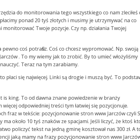
arzędzia do monitorowania tego wszystkiego co nam zleciłeś
płacimy ponad 20 tyś złotych i musimy je utrzymywać na co
 monitorować Twoje pozycje. Czy np. działania Twojej
na pewno coś potrafisz. Coś co chcesz wypromować. Np. swoją
 Jarczów . To my wiemy jak to zrobić. By to umieć włożyliśmy
 nauczyć. Teraz na tym zarabiamy.
 to płaci się najwięcej. Linki są drogie i muszą być. To podst
ent is king. To od dawna znane powiedzenie w branży
 więcej odpowiedniej treści tym łatwiej się pozycjonuje.
ch fraz w tekście: pozycjonowanie stron www Jarczów czyli 
ma około 10 tyś znaków ze spacjami. Jeśli liczyć, że ktoś kt
łatwo policzyć tekst na jedną gminę kosztował nas 300 zł. A t
encji jaką mamy na frazy pozycjonowanie stron www Jarczó