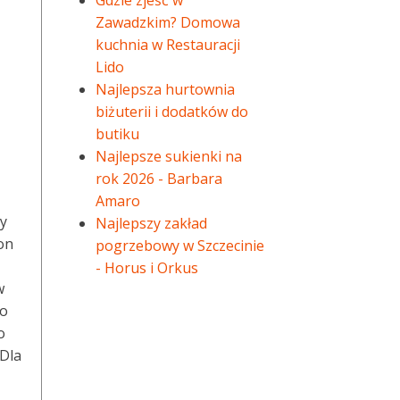
Gdzie zjeść w
Zawadzkim? Domowa
kuchnia w Restauracji
Lido
Najlepsza hurtownia
biżuterii i dodatków do
butiku
Najlepsze sukienki na
rok 2026 - Barbara
Amaro
zy
Najlepszy zakład
on
pogrzebowy w Szczecinie
- Horus i Orkus
w
to
o
 Dla