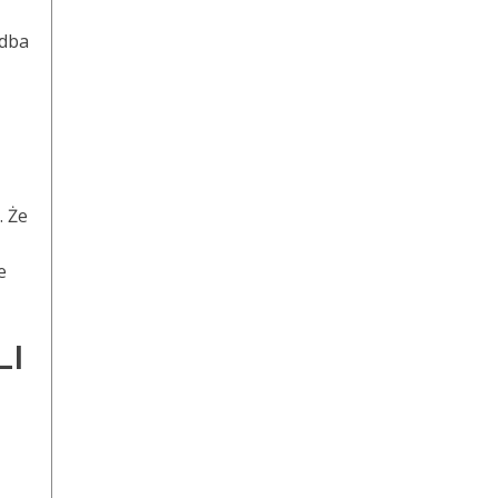
 dba
. Że
e
LI