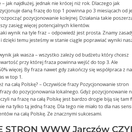
 jak najdłużej, jednak nie krócej niż rok. Dlaczego jak
ozycjonuje daną frazę do top 1 powinna po 3 miesiącach od je
ozpocząć pozycjonowanie kolejnej. Działania takie poszerz
szy zasięg więcej potencjalnych klientów.
e taki wynik na tyle fraz – odpowiedź jest prosta. Znamy zasad
i dzięki temu jesteśmy w stanie ciągle poprawiać wyniki nas
 wynik jak wasza – wszystko zależy od budżetu który chcesz
artość przy której fraza powinna wejść do top 3. Ale
% więcej. By fraza nawet gdy zakończy się współpraca z n
as w top 1.
też na całą Polskę? – Oczywiście frazy Pozycjonowanie stron
frazy do pozycjonowania lokalnego. Gdyż pozycjonowanie n
yli na frazę na całą Polskę jest bardzo drogie biją się tam f
e na tylko tą jedną frazę. Dla tego nie miało to dla nas sens
entów na całą Polskę. Ze znacznymi sukcesami.
 STRON WWW Jarczów CZY