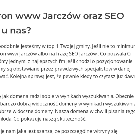
ron www Jarczów oraz SEO
 u nas?
odobnie jesteśmy w top 1 Twojej gminy. Jeśli nie to minim
ron www Jarczów albo na frazę SEO Jarczów . Co pozwala Ci
my jednymi z najlepszych firm jeśli chodzi o pozycjonowanie.
zemy są obstawiane przez prawdziwych specjalistów w danej
ować. Kolejną sprawą jest, że pewnie kiedy to czytasz już da
ę jak domena radzi sobie w wynikach wyszukiwania. Obecnie
 bardzo dobrą widoczność domeny w wynikach wyszukiwania
 dobrze widoczne domeny. Nasza domena w chwili pisania teg
 młoda. Co pokazuje naszą skuteczność.
e nam jaka jest szansa, że poszczególne witryny się