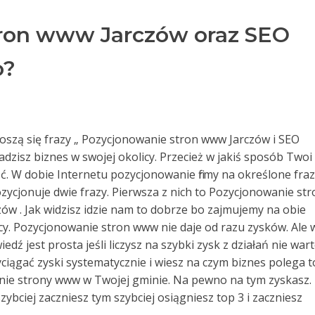
ron www Jarczów oraz SEO
o?
dnoszą się frazy „ Pozycjonowanie stron www Jarczów i SEO
wadzisz biznes w swojej okolicy. Przecież w jakiś sposób Twoi
źć. W dobie Internetu pozycjonowanie firmy na określone fra
zycjonuje dwie frazy. Pierwsza z nich to Pozycjonowanie str
zów . Jak widzisz idzie nam to dobrze bo zajmujemy na obie
cy. Pozycjonowanie stron www nie daje od razu zysków. Ale 
dź jest prosta jeśli liczysz na szybki zysk z działań nie war
wyciągać zyski systematycznie i wiesz na czym biznes polega t
anie strony www w Twojej gminie. Na pewno na tym zyskasz.
szybciej zaczniesz tym szybciej osiągniesz top 3 i zaczniesz