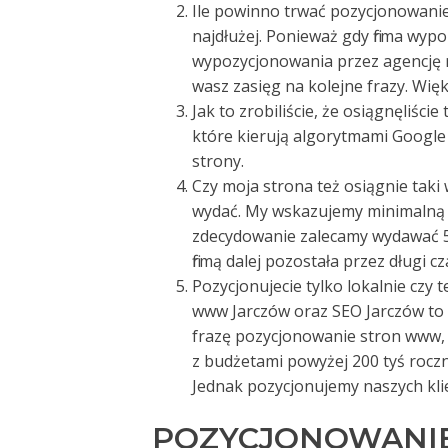
Ile powinno trwać pozycjonowanie –
najdłużej. Ponieważ gdy firma wyp
wypozycjonowania przez agencję r
wasz zasięg na kolejne frazy. Więk
Jak to zrobiliście, że osiągnęliści
które kierują algorytmami Google 
strony.
Czy moja strona też osiągnie taki
wydać. My wskazujemy minimalną w
zdecydowanie zalecamy wydawać 50
firmą dalej pozostała przez długi cz
Pozycjonujecie tylko lokalnie czy 
www Jarczów oraz SEO Jarczów to 
frazę pozycjonowanie stron www, cz
z budżetami powyżej 200 tyś roczni
Jednak pozycjonujemy naszych kli
POZYCJONOWANIE