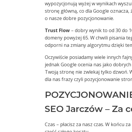
wypozycjonują wyżej w wynikach wyszuki
stronę główną, co dla Google oznacza,
o nasze dobre pozycjonowanie.
Trust Flow
– dobry wynik to od 30 do 1
domeny powyżej 65. W chwili pisania te
odporni na zmiany algorytmu dzięki te
Oczywiście posiadamy wiele innych fajny
jednak Google ocenia nas jako dobrych 
Twoją stronę nie zwlekaj tylko dzwoń.
dla nas frazy czyli pozycjonowanie str
POZYCJONOWANIE
SEO Jarczów – Za c
Czas – płacisz za nasz czas. W końcu z
część całego kosztu.