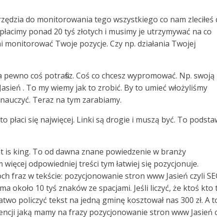
arzędzia do monitorowania tego wszystkiego co nam zleciłeś
płacimy ponad 20 tyś złotych i musimy je utrzymywać na co
 monitorować Twoje pozycje. Czy np. działania Twojej
na pewno coś potrafisz. Coś co chcesz wypromować. Np. swoją
 Jasień . To my wiemy jak to zrobić. By to umieć włożyliśmy
 nauczyć. Teraz na tym zarabiamy.
 to płaci się najwięcej. Linki są drogie i muszą być. To podst
ent is king. To od dawna znane powiedzenie w branży
 więcej odpowiedniej treści tym łatwiej się pozycjonuje.
h fraz w tekście: pozycjonowanie stron www Jasień czyli S
a około 10 tyś znaków ze spacjami. Jeśli liczyć, że ktoś kto 
łatwo policzyć tekst na jedną gminę kosztował nas 300 zł. A t
ncji jaką mamy na frazy pozycjonowanie stron www Jasień c