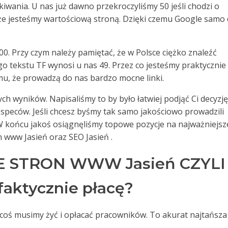
wania. U nas już dawno przekroczyliśmy 50 jeśli chodzi o
 że jesteśmy wartościową stroną. Dzięki czemu Google samo
00. Przy czym należy pamiętać, że w Polsce ciężko znaleźć
go tekstu TF wynosi u nas 49. Przez co jesteśmy praktycznie
mu, że prowadzą do nas bardzo mocne linki.
ch wyników. Napisaliśmy to by było łatwiej podjąć Ci decyzję
speców. Jeśli chcesz byśmy tak samo jakościowo prowadzili
 W końcu jakoś osiągnęliśmy topowe pozycje na najważniejsz
n www Jasień oraz SEO Jasień .
 STRON WWW Jasień CZYLI
faktycznie płacę?
a coś musimy żyć i opłacać pracowników. To akurat najtańsza