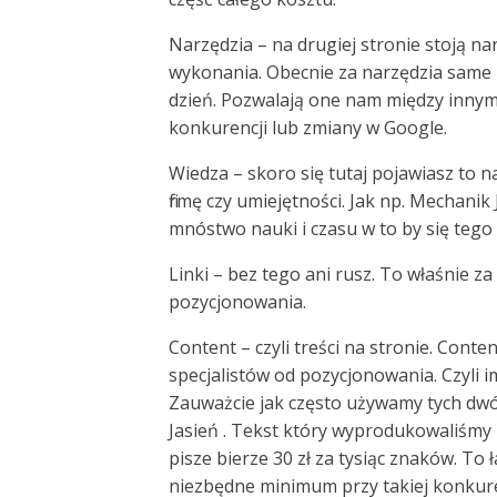
Narzędzia – na drugiej stronie stoją n
wykonania. Obecnie za narzędzia same 
dzień. Pozwalają one nam między innymi
konkurencji lub zmiany w Google.
Wiedza – skoro się tutaj pojawiasz to 
firmę czy umiejętności. Jak np. Mechanik
mnóstwo nauki i czasu w to by się tego
Linki – bez tego ani rusz. To właśnie za
pozycjonowania.
Content – czyli treści na stronie. Cont
specjalistów od pozycjonowania. Czyli im
Zauważcie jak często używamy tych dwóc
Jasień . Tekst który wyprodukowaliśmy m
pisze bierze 30 zł za tysiąc znaków. To 
niezbędne minimum przy takiej konkure