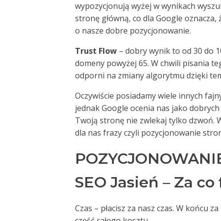
wypozycjonują wyżej w wynikach wyszuki
stronę główną, co dla Google oznacza,
o nasze dobre pozycjonowanie.
Trust Flow
– dobry wynik to od 30 do 1
domeny powyżej 65. W chwili pisania te
odporni na zmiany algorytmu dzięki te
Oczywiście posiadamy wiele innych fajny
jednak Google ocenia nas jako dobrych 
Twoją stronę nie zwlekaj tylko dzwoń.
dla nas frazy czyli pozycjonowanie stro
POZYCJONOWANIE
SEO Jasień – Za co 
Czas – płacisz za nasz czas. W końcu z
część całego kosztu.