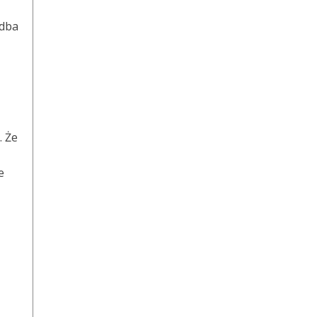
 dba
. Że
e