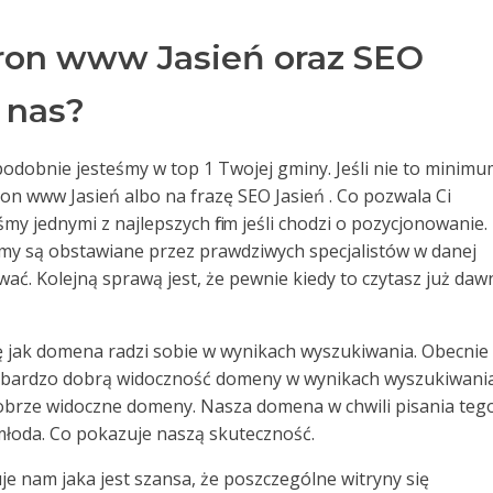
ron www Jasień oraz SEO
 nas?
odobnie jesteśmy w top 1 Twojej gminy. Jeśli nie to minim
ron www Jasień albo na frazę SEO Jasień . Co pozwala Ci
my jednymi z najlepszych firm jeśli chodzi o pozycjonowanie.
zemy są obstawiane przez prawdziwych specjalistów w danej
ować. Kolejną sprawą jest, że pewnie kiedy to czytasz już da
ę jak domena radzi sobie w wynikach wyszukiwania. Obecnie
 bardzo dobrą widoczność domeny w wynikach wyszukiwania
 dobrze widoczne domeny. Nasza domena w chwili pisania teg
 młoda. Co pokazuje naszą skuteczność.
e nam jaka jest szansa, że poszczególne witryny się