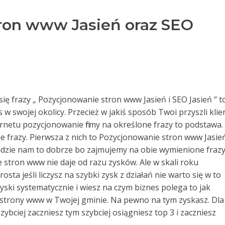
ron www Jasień oraz SEO
 się frazy „ Pozycjonowanie stron www Jasień i SEO Jasień ‘’ t
 w swojej okolicy. Przecież w jakiś sposób Twoi przyszli klie
rnetu pozycjonowanie firmy na określone frazy to podstawa.
e frazy. Pierwsza z nich to Pozycjonowanie stron www Jasień
sz idzie nam to dobrze bo zajmujemy na obie wymienione fraz
 stron www nie daje od razu zysków. Ale w skali roku
sta jeśli liczysz na szybki zysk z działań nie warto się w to
zyski systematycznie i wiesz na czym biznes polega to jak
 strony www w Twojej gminie. Na pewno na tym zyskasz. Dla
szybciej zaczniesz tym szybciej osiągniesz top 3 i zaczniesz