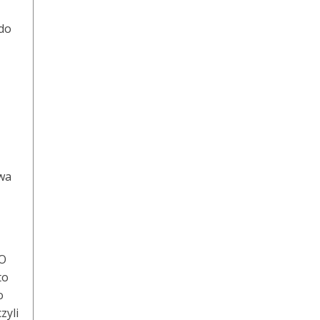
 do
awa
EO
to
o
zyli