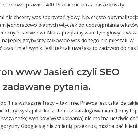
 docelowo prawie 2400. Przeliczcie teraz nasze koszty.
rymi nie chcemy was zaprzątać głowy. Np. często optymalizacj
em jednorazowo płatnych wtyczek do udostępniania tekstów
i mocnych serwisów). Nie zaprzątamy wam tym głowy. Uważ
. I najlepiej gdybyśmy całkowicie was do tego nie mieszali. W
czas i mieć wynik. Jeśli też tak uważasz to zadzwoń do nas 
ron www Jasień czyli SEO
j zadawane pytania.
op 1 na wskazane frazy – tak i nie. Prawda jest taka, że takie
sie który wystąpił kilka lat temu z katalogowaniem (Firmy top
ierwszą setkę wyników wyszukiwania) nie można uczciwie dać
algorytmy Google się nie zmienią przez rok, można dać klien