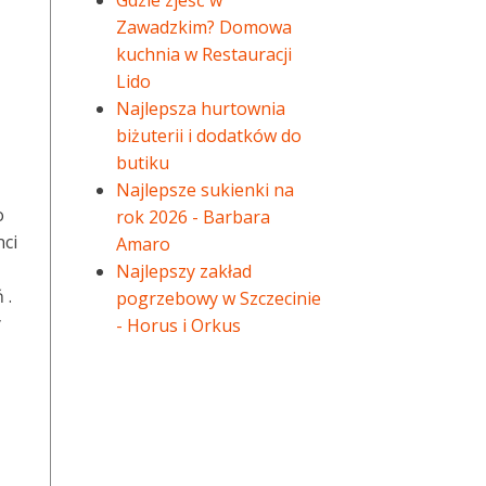
Gdzie zjeść w
Zawadzkim? Domowa
kuchnia w Restauracji
Lido
Najlepsza hurtownia
biżuterii i dodatków do
butiku
Najlepsze sukienki na
o
rok 2026 - Barbara
nci
Amaro
Najlepszy zakład
 .
pogrzebowy w Szczecinie
y
- Horus i Orkus