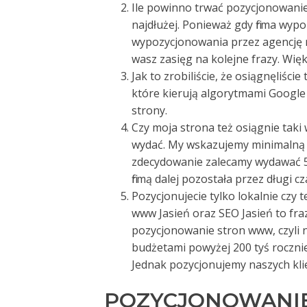
Ile powinno trwać pozycjonowanie –
najdłużej. Ponieważ gdy firma wyp
wypozycjonowania przez agencję r
wasz zasięg na kolejne frazy. Więk
Jak to zrobiliście, że osiągnęliści
które kierują algorytmami Google 
strony.
Czy moja strona też osiągnie taki
wydać. My wskazujemy minimalną w
zdecydowanie zalecamy wydawać 50
firmą dalej pozostała przez długi cz
Pozycjonujecie tylko lokalnie czy 
www Jasień oraz SEO Jasień to fr
pozycjonowanie stron www, czyli na
budżetami powyżej 200 tyś rocznie 
Jednak pozycjonujemy naszych kli
POZYCJONOWANIE