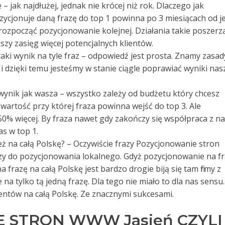
 jak najdłużej, jednak nie krócej niż rok. Dlaczego jak
ozycjonuje daną frazę do top 1 powinna po 3 miesiącach od je
ozpocząć pozycjonowanie kolejnej. Działania takie poszerz
szy zasięg więcej potencjalnych klientów.
e taki wynik na tyle fraz – odpowiedź jest prosta. Znamy zasad
i dzięki temu jesteśmy w stanie ciągle poprawiać wyniki nas
 wynik jak wasza – wszystko zależy od budżetu który chcesz
artość przy której fraza powinna wejść do top 3. Ale
% więcej. By fraza nawet gdy zakończy się współpraca z n
as w top 1.
też na całą Polskę? – Oczywiście frazy Pozycjonowanie stron
azy do pozycjonowania lokalnego. Gdyż pozycjonowanie na f
 frazę na całą Polskę jest bardzo drogie biją się tam firmy z
na tylko tą jedną frazę. Dla tego nie miało to dla nas sensu.
entów na całą Polskę. Ze znacznymi sukcesami.
 STRON WWW Jasień CZYLI