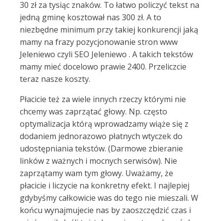
30 zł za tysiąc znaków. To łatwo policzyć tekst na
jedną gminę kosztował nas 300 zł. A to
niezbędne minimum przy takiej konkurencji jaką
mamy na frazy pozycjonowanie stron www
Jeleniewo czyli SEO Jeleniewo . A takich tekstów
mamy mieć docelowo prawie 2400. Przeliczcie
teraz nasze koszty.
Płacicie też za wiele innych rzeczy którymi nie
chcemy was zaprzątać głowy. Np. często
optymalizacja którą wprowadzamy wiąże się z
dodaniem jednorazowo płatnych wtyczek do
udostępniania tekstów. (Darmowe zbieranie
linków z ważnych i mocnych serwisów). Nie
zaprzątamy wam tym głowy. Uważamy, że
płacicie i liczycie na konkretny efekt. I najlepiej
gdybyśmy całkowicie was do tego nie mieszali. W
końcu wynajmujecie nas by zaoszczędzić czas i