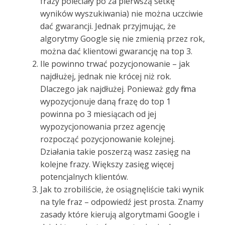
frazy poleciały po za pierwszą setkę
wyników wyszukiwania) nie można uczciwie
dać gwarancji. Jednak przyjmując, że
algorytmy Google się nie zmienią przez rok,
można dać klientowi gwarancję na top 3.
Ile powinno trwać pozycjonowanie – jak
najdłużej, jednak nie krócej niż rok.
Dlaczego jak najdłużej. Ponieważ gdy firma
wypozycjonuje daną frazę do top 1
powinna po 3 miesiącach od jej
wypozycjonowania przez agencję
rozpocząć pozycjonowanie kolejnej.
Działania takie poszerzą wasz zasięg na
kolejne frazy. Większy zasięg więcej
potencjalnych klientów.
Jak to zrobiliście, że osiągnęliście taki wynik
na tyle fraz – odpowiedź jest prosta. Znamy
zasady które kierują algorytmami Google i