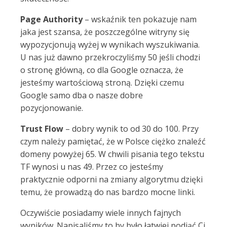
Page Authority
– wskaźnik ten pokazuje nam
jaka jest szansa, że poszczególne witryny się
wypozycjonują wyżej w wynikach wyszukiwania.
U nas już dawno przekroczyliśmy 50 jeśli chodzi
o stronę główną, co dla Google oznacza, że
jesteśmy wartościową stroną. Dzięki czemu
Google samo dba o nasze dobre
pozycjonowanie.
Trust Flow
– dobry wynik to od 30 do 100. Przy
czym należy pamiętać, że w Polsce ciężko znaleźć
domeny powyżej 65. W chwili pisania tego tekstu
TF wynosi u nas 49. Przez co jesteśmy
praktycznie odporni na zmiany algorytmu dzięki
temu, że prowadzą do nas bardzo mocne linki.
Oczywiście posiadamy wiele innych fajnych
wyników. Napisaliśmy to by było łatwiej podjąć Ci