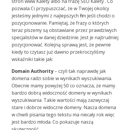
stron www Kalety albo na frazę SEO Kalety . Co
pozwala Ci przypuszczać, że w Twojej okolicy
jesteśmy jednymi z najlepszych firm jeśli chodzi o
pozycjonowanie. Pamiętaj, że frazy o których
teraz piszemy są obstawiane przez prawdziwych
specjalistów w danej dziedzinie. Jest je najtrudniej
pozycjonować. Kolejną sprawą jest, że pewnie
kiedy to czytasz już dawno przekroczyliśmy
wskaźniki takie jak:
Domain Authority
– czyli tak naprawdę jak
domena radzi sobie w wynikach wyszukiwania.
Obecnie mamy powyżej 50 co oznacza, że mamy
bardzo dobrą widoczność domeny w wynikach
wyszukiwania. Takie wartości mają zazwyczaj
stare i dobrze widoczne domeny. Nasza domena
w chwili pisania tego tekstu ma niecały rok więc
jest bardzo młoda. Co pokazuje naszą
skuteczność.